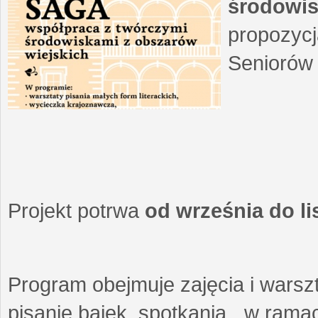
środowis
propozycj
Seniorów 
Projekt potrwa
od września do l
Program obejmuje zajęcia i warszt
pisanie bajek, spotkania w ramach