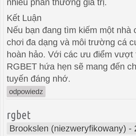
nhiều phần thưởng giá trị.
Kết Luận
Nếu bạn đang tìm kiếm một nhà cá
chơi đa dạng và môi trường cá 
hoàn hảo. Với các ưu điểm vượt 
RGBET hứa hẹn sẽ mang đến cho
tuyến đáng nhớ.
odpowiedz
rgbet
Brookslen (niezweryfikowany)
-