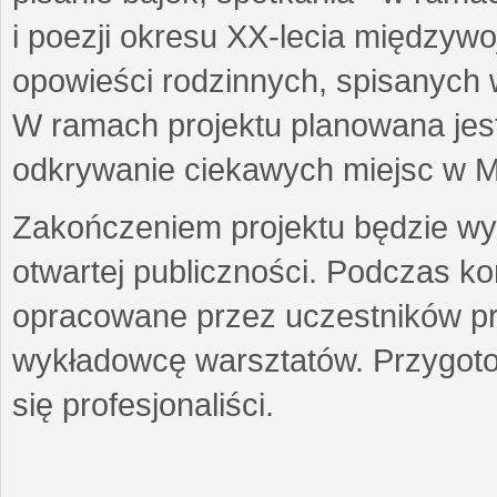
i poezji okresu XX-lecia międzyw
opowieści rodzinnych, spisanych
W ramach projektu planowana jest
odkrywanie ciekawych miejsc w M
Zakończeniem projektu będzie wys
otwartej publiczności. Podczas k
opracowane przez uczestników p
wykładowcę warsztatów. Przygot
się profesjonaliści.