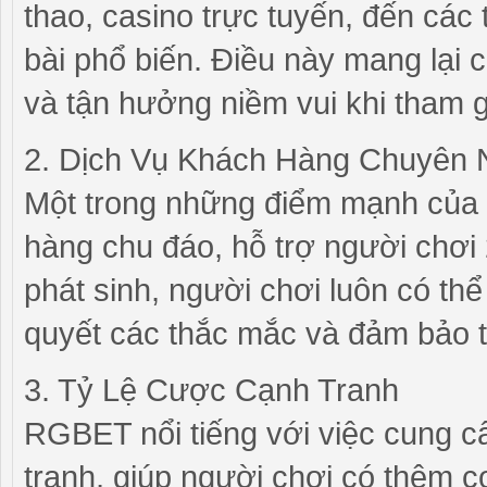
thao, casino trực tuyến, đến các
bài phổ biến. Điều này mang lại c
và tận hưởng niềm vui khi tham 
2. Dịch Vụ Khách Hàng Chuyên 
Một trong những điểm mạnh của
hàng chu đáo, hỗ trợ người chơi 
phát sinh, người chơi luôn có thể
quyết các thắc mắc và đảm bảo t
3. Tỷ Lệ Cược Cạnh Tranh
RGBET nổi tiếng với việc cung c
tranh, giúp người chơi có thêm c