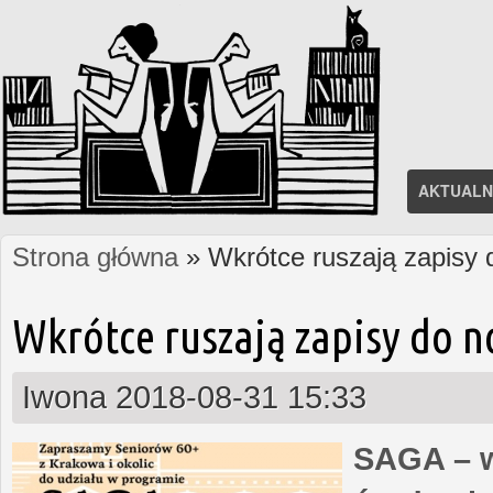
AKTUALN
Strona główna
» Wkrótce ruszają zapisy
Jesteś tutaj
Wkrótce ruszają zapisy do 
Iwona
2018-08-31 15:33
SAGA – w