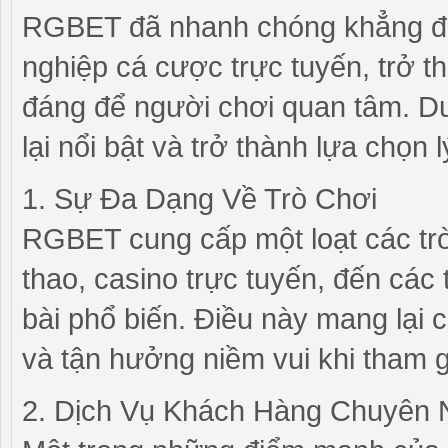
RGBET đã nhanh chóng khẳng địn
nghiệp cá cược trực tuyến, trở 
đáng để người chơi quan tâm. Dư
lại nổi bật và trở thành lựa chọ
1. Sự Đa Dạng Về Trò Chơi
RGBET cung cấp một loạt các trò
thao, casino trực tuyến, đến các
bài phổ biến. Điều này mang lại c
và tận hưởng niềm vui khi tham 
2. Dịch Vụ Khách Hàng Chuyên 