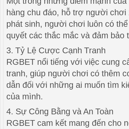
Một trong những điểm mạnh của
hàng chu đáo, hỗ trợ người chơi 
phát sinh, người chơi luôn có thể
quyết các thắc mắc và đảm bảo t
3. Tỷ Lệ Cược Cạnh Tranh
RGBET nổi tiếng với việc cung c
tranh, giúp người chơi có thêm c
dẫn đối với những ai muốn tìm ki
của mình.
4. Sự Công Bằng và An Toàn
RGBET cam kết mang đến cho ng