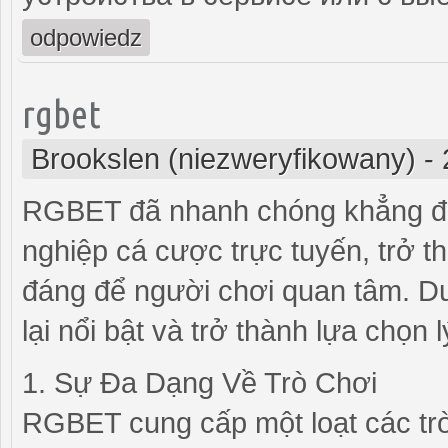
odpowiedz
rgbet
Brookslen (niezweryfikowany)
-
RGBET đã nhanh chóng khẳng địn
nghiệp cá cược trực tuyến, trở 
đáng để người chơi quan tâm. Dư
lại nổi bật và trở thành lựa chọ
1. Sự Đa Dạng Về Trò Chơi
RGBET cung cấp một loạt các trò