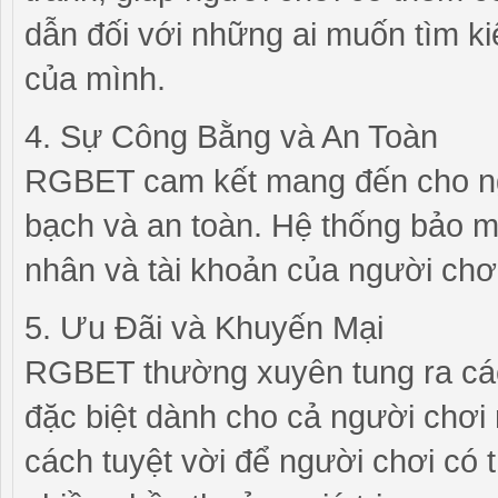
dẫn đối với những ai muốn tìm ki
của mình.
4. Sự Công Bằng và An Toàn
RGBET cam kết mang đến cho ng
bạch và an toàn. Hệ thống bảo m
nhân và tài khoản của người chơ
5. Ưu Đãi và Khuyến Mại
RGBET thường xuyên tung ra các
đặc biệt dành cho cả người chơi
cách tuyệt vời để người chơi có