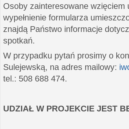
Osoby zainteresowane wzięciem u
wypełnienie formularza umieszczo
znajdą Państwo informacje dotyc
spotkań.
W przypadku pytań prosimy o kon
Sulejewską, na adres mailowy:
iw
tel.: 508 688 474.
UDZIAŁ W PROJEKCIE JEST 