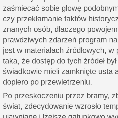
zaśmiecać sobie głowę podobnymi
czy przekłamanie faktów historycz
znanych osób, dlaczego powojenn
prawdziwych zdarzeń program nau
jest w materiałach źródłowych, w p
taka, że dostęp do tych źródeł by
świadkowie mieli zamknięte usta a
dopiero po przewietrzeniu.
Po przeskoczeniu przez bramy, zb
świat, zdecydowanie wzrosło temp
ujawniane i lżejsze gatunkowo wyw