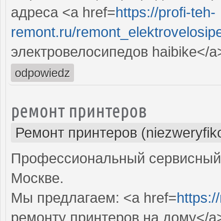
адреса <a href=
https://profi-teh-
remont.ru/remont_elektrovelosip
электровелосипедов haibike</a
odpowiedz
ремонт принтеров
Ремонт принтеров (niezweryfik
Профессиональный сервисный 
Москве.
Мы предлагаем: <a href=
https:/
ремонту принтеров на дому</a