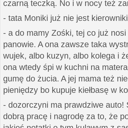
czarną teczką. No i w nocy też z
- tata Moniki już nie jest kierownik
- a do mamy Zośki, tej co już nos
panowie. A ona zawsze taka wyst
wujek, albo kuzyn, albo kolega i ż
ona wtedy śpi w kuchni na matera
gumę do żucia. A jej mama też ni
pieniędzy bo kupuje kiełbasę w k
- dozorczyni ma prawdziwe auto! 
dobrą pracę i nagrodę za to, że p
jakieś notatki o tym kulawym z są