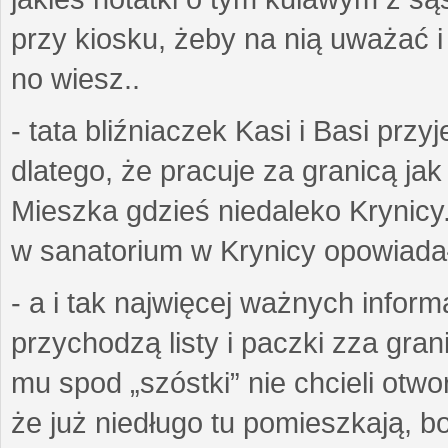
przy kiosku, żeby na nią uważać i ż
no wiesz..
- tata bliźniaczek Kasi i Basi prz
dlatego, że pracuje za granicą ja
Mieszka gdzieś niedaleko Krynicy.
w sanatorium w Krynicy opowiadał
- a i tak najwięcej ważnych inform
przychodzą listy i paczki zza gran
mu spod „szóstki” nie chcieli otwo
że już niedługo tu pomieszkają, bo 