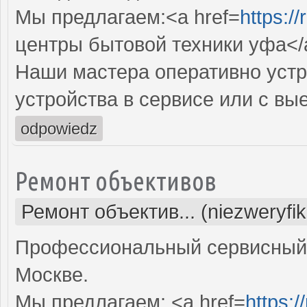
Мы предлагаем:<a href=
https:/
центры бытовой техники уфа</
Наши мастера оперативно устр
устройства в сервисе или с вы
odpowiedz
Ремонт объективов
Ремонт объектив... (niezweryfi
Профессиональный сервисный 
Москве.
Мы предлагаем: <a href=
https: