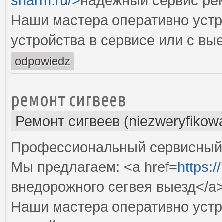
sharm.ru/>
надежный сервис ре
Наши мастера оперативно устр
устройства в сервисе или с вы
odpowiedz
ремонт сигвеев
Ремонт сигвеев (niezweryfikow
Профессиональный сервисный ц
Мы предлагаем: <a href=
https:/
внедорожного сегвея выезд</a
Наши мастера оперативно устр