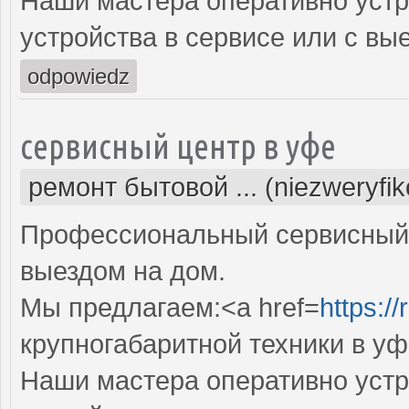
Наши мастера оперативно устр
устройства в сервисе или с вы
odpowiedz
сервисный центр в уфе
ремонт бытовой ... (niezweryfi
Профессиональный сервисный 
выездом на дом.
Мы предлагаем:<a href=
https:/
крупногабаритной техники в уф
Наши мастера оперативно устр