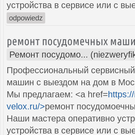
устройства в сервисе или с вы
odpowiedz
ремонт посудомечных маши
Ремонт посудомо... (niezweryf
Профессиональный сервисный 
машин с выездом на дом в Мос
Мы предлагаем: <a href=
https:
velox.ru/>
ремонт посудомоечны
Наши мастера оперативно устр
устройства в сервисе или с вы