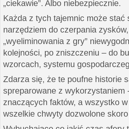
„ciekawie”. Albo niebezpiecznie.
Każda z tych tajemnic może stać
narzędziem do czerpania zysków,
„wyeliminowania z gry” niewygod
kolejności, po zniszczeniu – do 
wzorcach, systemu gospodarczego
Zdarza się, że te poufne historie
spreparowane z wykorzystaniem -
znaczących faktów, a wszystko w 
wszelkie chwyty dozwolone skoro 
Wybuchające co jakiś czas afery t