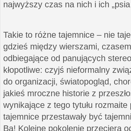
najwyższy czas na nich i ich „psi
Takie to różne tajemnice – nie ta
gdzieś między wierszami, czasem 
odbiegające od panujących stere
kłopotliwe: czyjś nieformalny zw
do organizacji, światopogląd, cho
jakieś mroczne historie z przeszł
wynikające z tego tytułu rozmaite p
tajemnice przestawały być tajemni
Ba! Kolejne pokolenie przeciera 