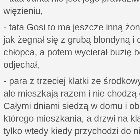
więzieniu,
- tata Gosi to ma jeszcze inną żo
jak żegnał się z grubą blondyną i 
chłopca, a potem wycierał buzię bo
odjechał,
- para z trzeciej klatki ze środko
ale mieszkają razem i nie chodzą 
Całymi dniami siedzą w domu i obs
którego mieszkania, a drzwi na k
tylko wtedy kiedy przychodzi do n