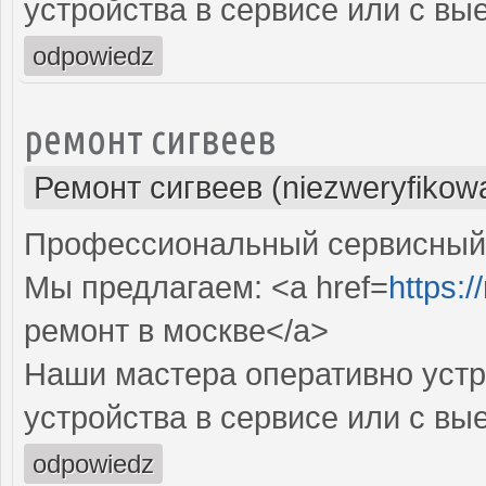
устройства в сервисе или с вы
odpowiedz
ремонт сигвеев
Ремонт сигвеев (niezweryfikow
Профессиональный сервисный ц
Мы предлагаем: <a href=
https:/
ремонт в москве</a>
Наши мастера оперативно устр
устройства в сервисе или с вы
odpowiedz