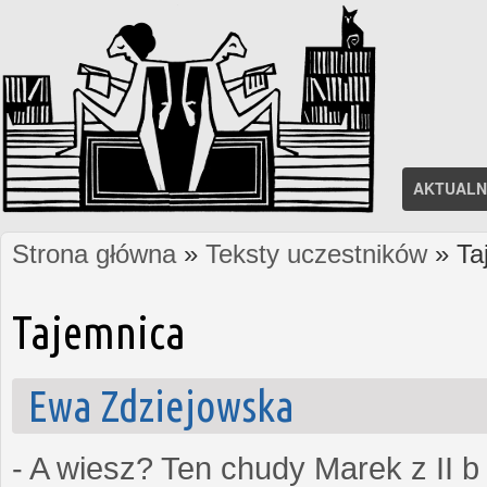
AKTUALN
Strona główna
»
Teksty uczestników
» Ta
Jesteś tutaj
Tajemnica
Ewa Zdziejowska
- A wiesz? Ten chudy Marek z II b 