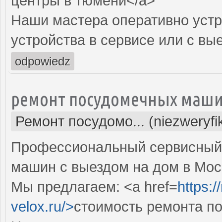
центры в тюмени</a>
Наши мастера оперативно устр
устройства в сервисе или с вы
odpowiedz
ремонт посудомечных маши
Ремонт посудомо... (niezweryf
Профессиональный сервисный 
машин с выездом на дом в Мос
Мы предлагаем: <a href=
https:
velox.ru/>
стоимость ремонта п