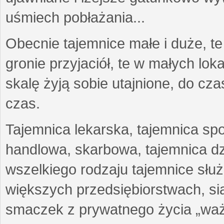
uśmiech pobłażania...
Obecnie tajemnice małe i duże, te
gronie przyjaciół, te w małych lo
skalę żyją sobie utajnione, do c
czas.
Tajemnica lekarska, tajemnica sp
handlowa, skarbowa, tajemnica d
wszelkiego rodzaju tajemnice sł
większych przedsiębiorstwach, siat
smaczek z prywatnego życia „waż