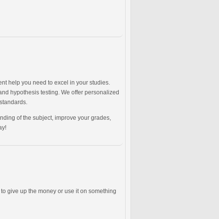
nt help you need to excel in your studies.
 and hypothesis testing. We offer personalized
 standards.
ding of the subject, improve your grades,
ay!
s to give up the money or use it on something