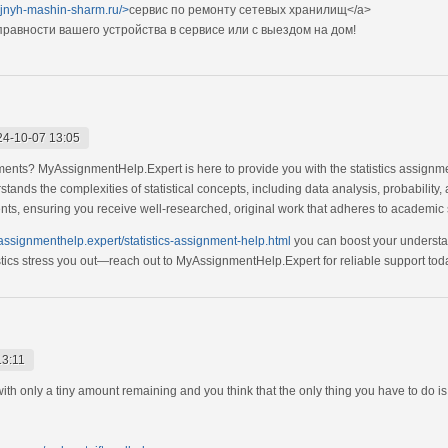
ejnyh-mashin-sharm.ru/>
сервис по ремонту сетевых хранилищ</a>
авности вашего устройства в сервисе или с выездом на дом!
24-10-07 13:05
nments? MyAssignmentHelp.Expert is here to provide you with the statistics assignme
ands the complexities of statistical concepts, including data analysis, probability,
ents, ensuring you receive well-researched, original work that adheres to academic
yassignmenthelp.expert/statistics-assignment-help.html
you can boost your understan
istics stress you out—reach out to MyAssignmentHelp.Expert for reliable support tod
13:11
 with only a tiny amount remaining and you think that the only thing you have to do i