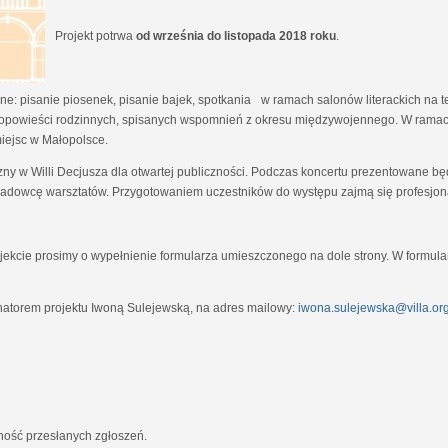
Projekt potrwa
od września do listopada 2018 roku
.
e: pisanie piosenek, pisanie bajek, spotkania w ramach salonów literackich na tem
opowieści rodzinnych, spisanych wspomnień z okresu międzywojennego. W ramach
miejsc w Małopolsce.
zny w Willi Decjusza dla otwartej publiczności. Podczas koncertu prezentowane 
adowcę warsztatów. Przygotowaniem uczestników do występu zajmą się profesjona
ekcie prosimy o wypełnienie formularza umieszczonego na dole strony. W formula
natorem projektu Iwoną Sulejewską, na adres mailowy:
iwona.sulejewska@villa.org
jność przesłanych zgłoszeń.