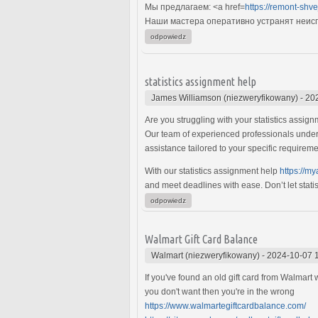
Мы предлагаем: <a href=
https://remont-shv
Наши мастера оперативно устранят неиспр
odpowiedz
statistics assignment help
James Williamson (niezweryfikowany)
-
20
Are you struggling with your statistics assig
Our team of experienced professionals underst
assistance tailored to your specific requirem
With our statistics assignment help
https://m
and meet deadlines with ease. Don’t let stat
odpowiedz
Walmart Gift Card Balance
Walmart (niezweryfikowany)
-
2024-10-07 
If you've found an old gift card from Walmart
you don't want then you're in the wrong
https://www.walmartegiftcardbalance.com/