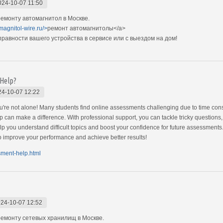
024-10-07 11:50
емонту автомагнитол в Москве.
magnitol-wire.ru/>
ремонт автомагнитолы</a>
авности вашего устройства в сервисе или с выездом на дом!
 Help?
24-10-07 12:22
're not alone! Many students find online assessments challenging due to time const
 can make a difference. With professional support, you can tackle tricky questions
elp you understand difficult topics and boost your confidence for future assessments
o improve your performance and achieve better results!
sment-help.html
24-10-07 12:52
емонту сетевых хранилищ в Москве.