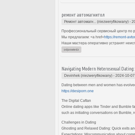
ремонт автомагнитол
Ремонт автомагн... (niezweryfikowany)
-
2
Профессиональный сервисный центр по р
Мы предлагаем: <a href=
https://remont-avto
Наши мастера оперативно устранят неиспр
odpowiedz
Navigating Modern Heterosexual Dating: A
Devinhek (niezweryfikowany)
-
2024-10-07
Dating between men and women has evolved wi
https://desiporn.one
The Digital Caftan
Online dating apps like Tinder and Bumble fa
such as initiating conversations on Bumble, r
Challenges in Dating
Ghosting and Relaxed Dating: Quick exits an
Expectations: Miscommunication about commi