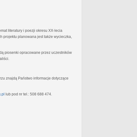
at literatury i poezji okresu XX-lecia
 projektu planowana jest także wycieczka,
będą piosenki opracowane przez uczestników
liści.
rzu znajdą Państwo informacje dotyczące
.pl
lub pod nr tel.: 508 688 474.