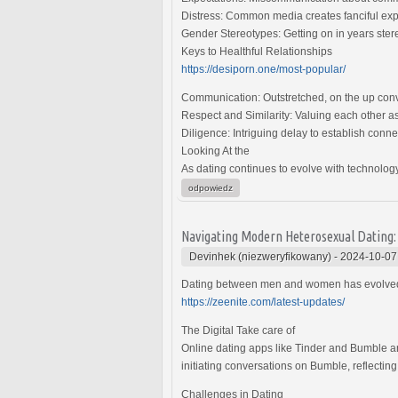
Distress: Common media creates fanciful expec
Gender Stereotypes: Getting on in years stereo
Keys to Healthful Relationships
https://desiporn.one/most-popular/
Communication: Outstretched, on the up conve
Respect and Similarity: Valuing each other a
Diligence: Intriguing delay to establish conn
Looking At the
As dating continues to evolve with technology
odpowiedz
Navigating Modern Heterosexual Dating
Devinhek (niezweryfikowany)
-
2024-10-07
Dating between men and women has evolved wi
https://zeenite.com/latest-updates/
The Digital Take care of
Online dating apps like Tinder and Bumble a
initiating conversations on Bumble, reflectin
Challenges in Dating