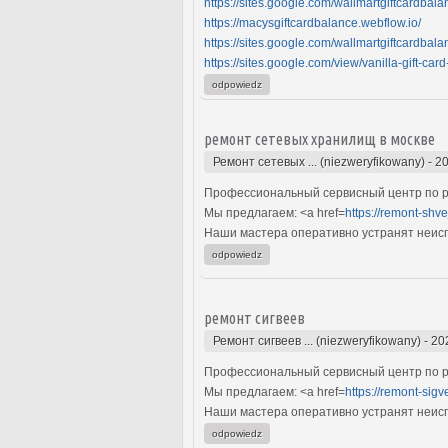
https://sites.google.com/wallmartgiftcardbala
https://macysgiftcardbalance.webflow.io/
https://sites.google.com/wallmartgiftcardbala
https://sites.google.com/view/vanilla-gift-car
odpowiedz
ремонт сетевых хранилищ в москве
Ремонт сетевых ... (niezweryfikowany)
-
20
Профессиональный сервисный центр по р
Мы предлагаем: <a href=
https://remont-shv
Наши мастера оперативно устранят неиспр
odpowiedz
ремонт сигвеев
Ремонт сигвеев ... (niezweryfikowany)
-
20
Профессиональный сервисный центр по ре
Мы предлагаем: <a href=
https://remont-sigv
Наши мастера оперативно устранят неиспр
odpowiedz