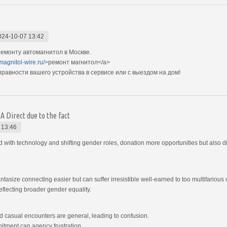
024-10-07 13:42
емонту автомагнитол в Москве.
magnitol-wire.ru/>
ремонт магнитол</a>
авности вашего устройства в сервисе или с выездом на дом!
 Direct due to the fact
 13:46
th technology and shifting gender roles, donation more opportunities but also di
ntasize connecting easier but can suffer irresistible well-earned to too multifari
eflecting broader gender equality.
d casual encounters are general, leading to confusion.
tment can agency frustration.