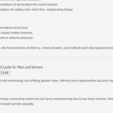
tations of declaration the correct partner.
types fro dating roles silent live, complicating things.
rsations build trust.
s equals fosters balance.
ections reduces pressure.
, the fundamentals of defer to, communication, and fortitude wait vital repayment for
: A Guide for Men and Women
 13:46
th technology and shifting gender roles, offering more opportunities but also hi
rrange connecting easier but can fancy overpowering due to too many choices. Wo
g broader gender equality.