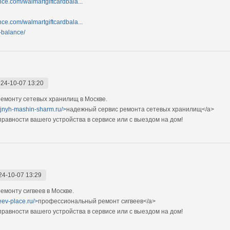
nce.com/walmartgiftcardbala...
nce.com/walmartgiftcardbala...
d-balance/
24-10-07 13:20
емонту сетевых хранилищ в Москве.
ejnyh-mashin-sharm.ru/>
надежный сервис ремонта сетевых хранилищ</a>
авности вашего устройства в сервисе или с выездом на дом!
24-10-07 13:29
монту сигвеев в Москве.
eev-place.ru/>
профессиональный ремонт сигвеев</a>
авности вашего устройства в сервисе или с выездом на дом!