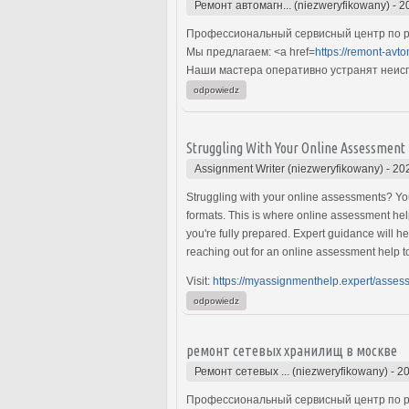
Ремонт автомагн... (niezweryfikowany)
-
2
Профессиональный сервисный центр по р
Мы предлагаем: <a href=
https://remont-avto
Наши мастера оперативно устранят неиспр
odpowiedz
Struggling With Your Online Assessment
Assignment Writer (niezweryfikowany)
-
20
Struggling with your online assessments? You
formats. This is where online assessment help
you're fully prepared. Expert guidance will h
reaching out for an online assessment help t
Visit:
https://myassignmenthelp.expert/asses
odpowiedz
ремонт сетевых хранилищ в москве
Ремонт сетевых ... (niezweryfikowany)
-
20
Профессиональный сервисный центр по р