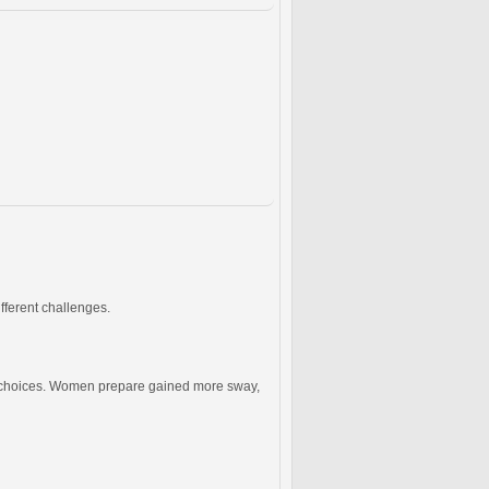
fferent challenges.
ous choices. Women prepare gained more sway,