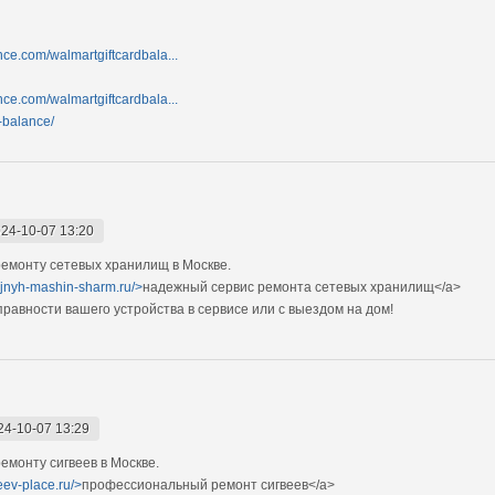
nce.com/walmartgiftcardbala...
nce.com/walmartgiftcardbala...
d-balance/
24-10-07 13:20
емонту сетевых хранилищ в Москве.
ejnyh-mashin-sharm.ru/>
надежный сервис ремонта сетевых хранилищ</a>
авности вашего устройства в сервисе или с выездом на дом!
24-10-07 13:29
монту сигвеев в Москве.
eev-place.ru/>
профессиональный ремонт сигвеев</a>