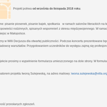
Projekt potrwa
od września do listopada 2018 roku
.
e: pisanie piosenek, pisanie bajek, spotkania w ramach salonów literackich na tem
opowieści rodzinnych, spisanych wspomnień z okresu międzywojennego. W ramach
miejsc w Małopolsce.
zny w Willi Decjusza dla otwartej publiczności. Podczas koncertu prezentowane 
adowcę warsztatów. Przygotowaniem uczestników do występu zajmą się profesjona
ekcie prosimy o wypełnienie formularza umieszczonego na dole strony. W formula
natorem projektu Iwoną Sulejewską, na adres mailowy:
iwona.sulejewska@villa.org
jność przesłanych zgłoszeń.