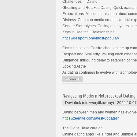
Challenges in Dating
Ghosting and Relaxed Dating: Quick exits an
Expectations: Miscommunication about commi
Distress: Common media creates fanciful expec
Gender Stereotypes: Getting on in years stereo
Keys to Healthful Relationships
https://desiporn.one/most-popular/
Communication: Outstretched, on the up conve
Respect and Similarity: Valuing each other a
Diligence: Intriguing delay to establish conn
Looking At the
As dating continues to evolve with technology
odpowiedz
Navigating Modern Heterosexual Dating
Devinhek (niezweryfikowany)
-
2024-10-07
Dating between men and women has evolved wi
https://zeenite.com/latest-updates/
The Digital Take care of
Online dating apps like Tinder and Bumble a