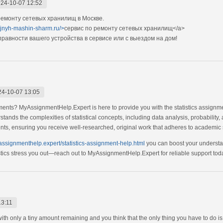
24-10-07 12:52
емонту сетевых хранилищ в Москве.
ejnyh-mashin-sharm.ru/>
сервис по ремонту сетевых хранилищ</a>
авности вашего устройства в сервисе или с выездом на дом!
24-10-07 13:05
nments? MyAssignmentHelp.Expert is here to provide you with the statistics assignme
ands the complexities of statistical concepts, including data analysis, probability,
ents, ensuring you receive well-researched, original work that adheres to academic
yassignmenthelp.expert/statistics-assignment-help.html
you can boost your understan
istics stress you out—reach out to MyAssignmentHelp.Expert for reliable support tod
13:11
 with only a tiny amount remaining and you think that the only thing you have to do i