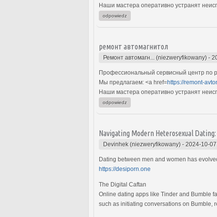
Наши мастера оперативно устранят неиспр
odpowiedz
ремонт автомагнитол
Ремонт автомагн... (niezweryfikowany)
-
2
Профессиональный сервисный центр по р
Мы предлагаем: <a href=
https://remont-avto
Наши мастера оперативно устранят неиспр
odpowiedz
Navigating Modern Heterosexual Dating: A
Devinhek (niezweryfikowany)
-
2024-10-07
Dating between men and women has evolved wi
https://desiporn.one
The Digital Caftan
Online dating apps like Tinder and Bumble fa
such as initiating conversations on Bumble, r