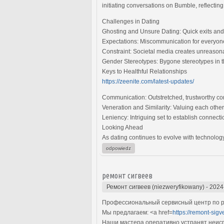
initiating conversations on Bumble, reflectin
Challenges in Dating
Ghosting and Unsure Dating: Quick exits and
Expectations: Miscommunication for everyon
Constraint: Societal media creates unreasonab
Gender Stereotypes: Bygone stereotypes in th
Keys to Healthful Relationships
https://zeenite.com/latest-updates/
Communication: Outstretched, trustworthy conv
Veneration and Similarity: Valuing each other
Leniency: Intriguing set to establish connect
Looking Ahead
As dating continues to evolve with technology
odpowiedz
ремонт сигвеев
Ремонт сигвеев (niezweryfikowany)
-
2024
Профессиональный сервисный центр по ре
Мы предлагаем: <a href=
https://remont-sig
Наши мастера оперативно устранят неиспр