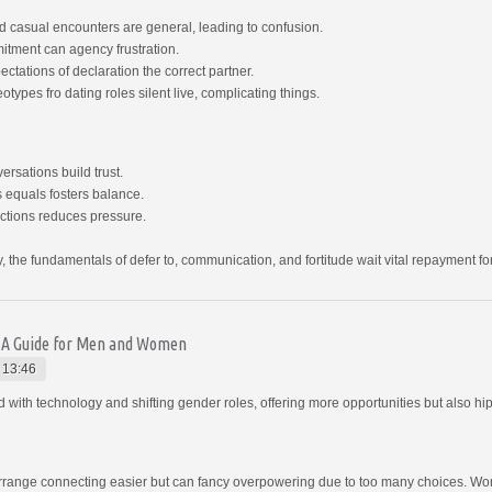
d casual encounters are general, leading to confusion.
tment can agency frustration.
tations of declaration the correct partner.
types fro dating roles silent live, complicating things.
rsations build trust.
s equals fosters balance.
ections reduces pressure.
, the fundamentals of defer to, communication, and fortitude wait vital repayment for
: A Guide for Men and Women
 13:46
th technology and shifting gender roles, offering more opportunities but also hi
rrange connecting easier but can fancy overpowering due to too many choices. Wo