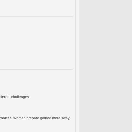
fferent challenges.
ous choices. Women prepare gained more sway,