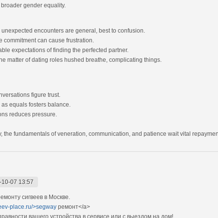
g broader gender equality.
 unexpected encounters are general, best to confusion.
e commitment can cause frustration.
le expectations of finding the perfected partner.
e matter of dating roles hushed breathe, complicating things.
ersations figure trust.
 as equals fosters balance.
ions reduces pressure.
, the fundamentals of veneration, communication, and patience wait vital repayment 
-10-07 13:57
монту сигвеев в Москве.
veev-place.ru/>segway
ремонт</a>
авности вашего устройства в сервисе или с выездом на дом!