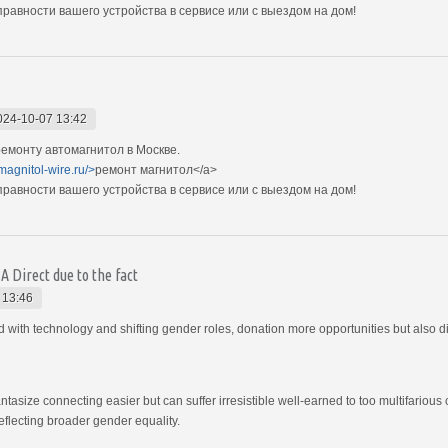
авности вашего устройства в сервисе или с выездом на дом!
024-10-07 13:42
емонту автомагнитол в Москве.
magnitol-wire.ru/>
ремонт магнитол</a>
авности вашего устройства в сервисе или с выездом на дом!
 Direct due to the fact
 13:46
th technology and shifting gender roles, donation more opportunities but also di
ntasize connecting easier but can suffer irresistible well-earned to too multifari
eflecting broader gender equality.