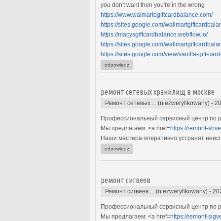
you don't want then you're in the wrong
https://www.walmartegiftcardbalance.com/
https://sites.google.com/wallmartgiftcardbala
https://macysgiftcardbalance.webflow.io/
https://sites.google.com/wallmartgiftcardbala
https://sites.google.com/view/vanilla-gift-car
odpowiedz
ремонт сетевых хранилищ в москве
Ремонт сетевых ... (niezweryfikowany)
-
20
Профессиональный сервисный центр по р
Мы предлагаем: <a href=
https://remont-shv
Наши мастера оперативно устранят неиспр
odpowiedz
ремонт сигвеев
Ремонт сигвеев ... (niezweryfikowany)
-
20
Профессиональный сервисный центр по ре
Мы предлагаем: <a href=
https://remont-sigv