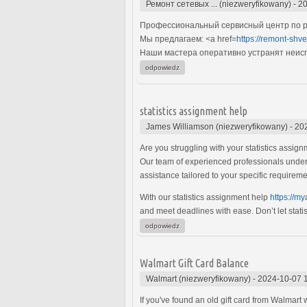
Ремонт сетевых ... (niezweryfikowany)
-
20
Профессиональный сервисный центр по р
Мы предлагаем: <a href=
https://remont-shv
Наши мастера оперативно устранят неиспр
odpowiedz
statistics assignment help
James Williamson (niezweryfikowany)
-
20
Are you struggling with your statistics assig
Our team of experienced professionals underst
assistance tailored to your specific requirem
With our statistics assignment help
https://m
and meet deadlines with ease. Don’t let stat
odpowiedz
Walmart Gift Card Balance
Walmart (niezweryfikowany)
-
2024-10-07 
If you've found an old gift card from Walmart