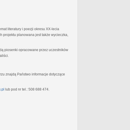
at literatury i poezji okresu XX-lecia
 projektu planowana jest także wycieczka,
będą piosenki opracowane przez uczestników
liści.
rzu znajdą Państwo informacje dotyczące
.pl
lub pod nr tel.: 508 688 474.