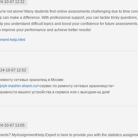
24-10-07 12:22
're not alone! Many students find online assessments challenging due to time const
 can make a difference. With professional support, you can tackle tricky questions
elp you understand difficult topics and boost your confidence for future assessments
o improve your performance and achieve better results!
sment-help.html
24-10-07 12:52
емонту сетевых хранилищ в Москве.
ejnyh-mashin-sharm.ru/>
сервис по ремонту сетевых хранилищ</a>
авности вашего устройства в сервисе или с выездом на дом!
24-10-07 13:05
nments? MyAssignmentHelp.Expert is here to provide you with the statistics assignme