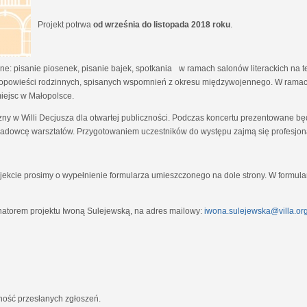
Projekt potrwa
od września do listopada 2018 roku
.
e: pisanie piosenek, pisanie bajek, spotkania w ramach salonów literackich na tem
opowieści rodzinnych, spisanych wspomnień z okresu międzywojennego. W ramach
miejsc w Małopolsce.
zny w Willi Decjusza dla otwartej publiczności. Podczas koncertu prezentowane 
adowcę warsztatów. Przygotowaniem uczestników do występu zajmą się profesjona
ekcie prosimy o wypełnienie formularza umieszczonego na dole strony. W formula
natorem projektu Iwoną Sulejewską, na adres mailowy:
iwona.sulejewska@villa.org
jność przesłanych zgłoszeń.