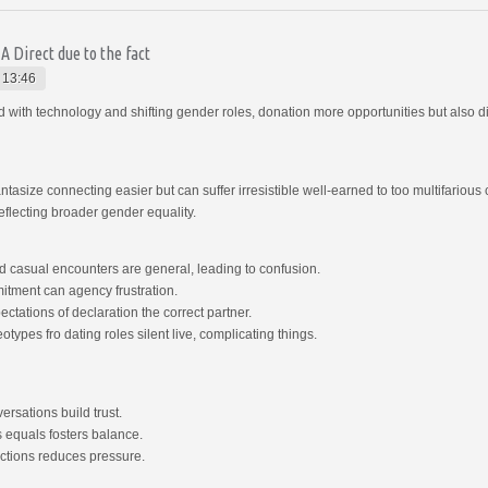
 Direct due to the fact
 13:46
th technology and shifting gender roles, donation more opportunities but also di
ntasize connecting easier but can suffer irresistible well-earned to too multifari
eflecting broader gender equality.
d casual encounters are general, leading to confusion.
tment can agency frustration.
tations of declaration the correct partner.
types fro dating roles silent live, complicating things.
rsations build trust.
s equals fosters balance.
ections reduces pressure.