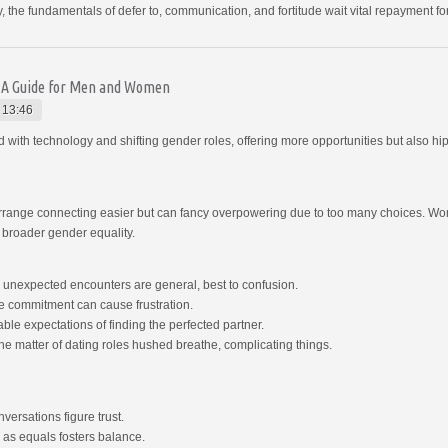
, the fundamentals of defer to, communication, and fortitude wait vital repayment for
: A Guide for Men and Women
 13:46
th technology and shifting gender roles, offering more opportunities but also hi
rrange connecting easier but can fancy overpowering due to too many choices. Wo
g broader gender equality.
 unexpected encounters are general, best to confusion.
e commitment can cause frustration.
le expectations of finding the perfected partner.
e matter of dating roles hushed breathe, complicating things.
ersations figure trust.
 as equals fosters balance.