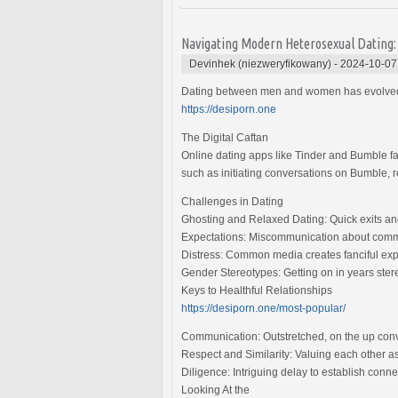
Navigating Modern Heterosexual Dating: A
Devinhek (niezweryfikowany)
-
2024-10-07
Dating between men and women has evolved wi
https://desiporn.one
The Digital Caftan
Online dating apps like Tinder and Bumble fa
such as initiating conversations on Bumble, r
Challenges in Dating
Ghosting and Relaxed Dating: Quick exits an
Expectations: Miscommunication about commi
Distress: Common media creates fanciful expec
Gender Stereotypes: Getting on in years stereo
Keys to Healthful Relationships
https://desiporn.one/most-popular/
Communication: Outstretched, on the up conve
Respect and Similarity: Valuing each other a
Diligence: Intriguing delay to establish conn
Looking At the