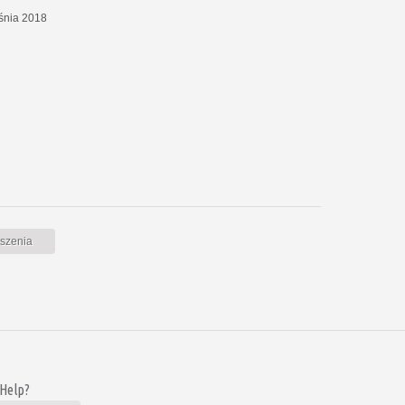
eśnia 2018
oszenia
 Help?