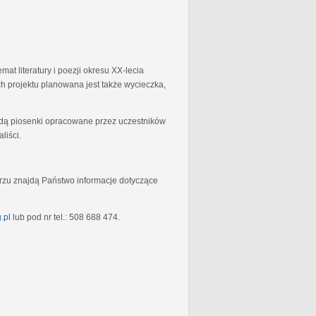
at literatury i poezji okresu XX-lecia
 projektu planowana jest także wycieczka,
będą piosenki opracowane przez uczestników
liści.
rzu znajdą Państwo informacje dotyczące
.pl
lub pod nr tel.: 508 688 474.