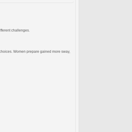
fferent challenges.
ous choices. Women prepare gained more sway,