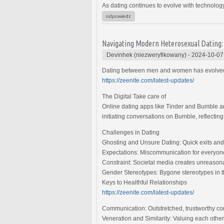
As dating continues to evolve with technology
odpowiedz
Navigating Modern Heterosexual Dating
Devinhek (niezweryfikowany)
-
2024-10-07
Dating between men and women has evolved wi
https://zeenite.com/latest-updates/
The Digital Take care of
Online dating apps like Tinder and Bumble a
initiating conversations on Bumble, reflectin
Challenges in Dating
Ghosting and Unsure Dating: Quick exits and
Expectations: Miscommunication for everyon
Constraint: Societal media creates unreasonab
Gender Stereotypes: Bygone stereotypes in th
Keys to Healthful Relationships
https://zeenite.com/latest-updates/
Communication: Outstretched, trustworthy conv
Veneration and Similarity: Valuing each other