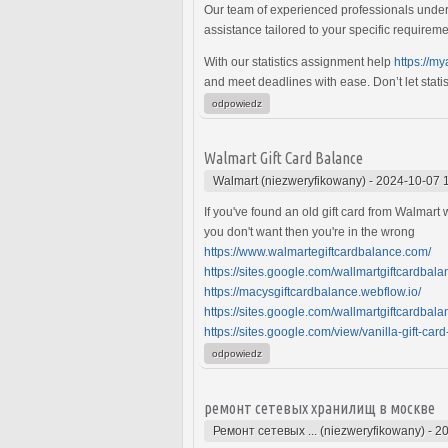
Our team of experienced professionals underst
assistance tailored to your specific requirem
With our statistics assignment help
https://m
and meet deadlines with ease. Don’t let stat
odpowiedz
Walmart Gift Card Balance
Walmart (niezweryfikowany)
-
2024-10-07 
If you've found an old gift card from Walmart
you don't want then you're in the wrong
https://www.walmartegiftcardbalance.com/
https://sites.google.com/wallmartgiftcardbala
https://macysgiftcardbalance.webflow.io/
https://sites.google.com/wallmartgiftcardbala
https://sites.google.com/view/vanilla-gift-car
odpowiedz
ремонт сетевых хранилищ в москве
Ремонт сетевых ... (niezweryfikowany)
-
20