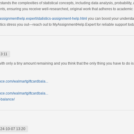
ands the complexities of statistical concepts, including data analysis, probability,
ents, ensuring you receive well-researched, original work that adheres to academic
yassignmenthelp.expert/statistics-assignment-help.html
you can boost your understan
istics stress you out—reach out to MyAssignmentHelp.Expert for reliable support tod
13:11
 with only a tiny amount remaining and you think that the only thing you have to do i
nce.com/walmartgiftcardbala...
nce.com/walmartgiftcardbala...
d-balance/
24-10-07 13:20