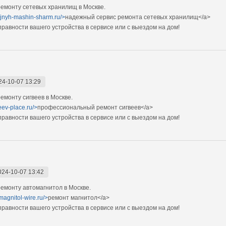
емонту сетевых хранилищ в Москве.
ejnyh-mashin-sharm.ru/>
надежный сервис ремонта сетевых хранилищ</a>
авности вашего устройства в сервисе или с выездом на дом!
24-10-07 13:29
монту сигвеев в Москве.
eev-place.ru/>
профессиональный ремонт сигвеев</a>
авности вашего устройства в сервисе или с выездом на дом!
024-10-07 13:42
емонту автомагнитол в Москве.
magnitol-wire.ru/>
ремонт магнитол</a>
авности вашего устройства в сервисе или с выездом на дом!