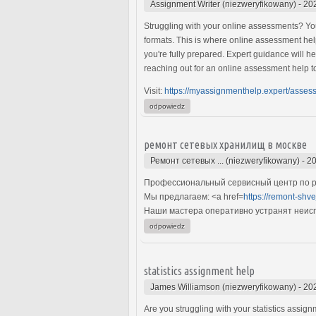
Assignment Writer (niezweryfikowany)
-
20
Struggling with your online assessments? You
formats. This is where online assessment help
you're fully prepared. Expert guidance will h
reaching out for an online assessment help t
Visit:
https://myassignmenthelp.expert/asses
odpowiedz
ремонт сетевых хранилищ в москве
Ремонт сетевых ... (niezweryfikowany)
-
20
Профессиональный сервисный центр по р
Мы предлагаем: <a href=
https://remont-shv
Наши мастера оперативно устранят неиспр
odpowiedz
statistics assignment help
James Williamson (niezweryfikowany)
-
20
Are you struggling with your statistics assig