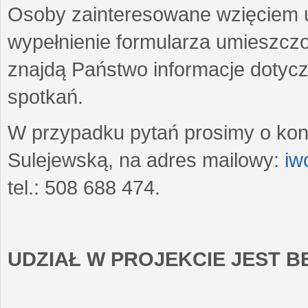
Osoby zainteresowane wzięciem u
wypełnienie formularza umieszczo
znajdą Państwo informacje dotyc
spotkań.
W przypadku pytań prosimy o kon
Sulejewską, na adres mailowy:
iw
tel.: 508 688 474.
UDZIAŁ W PROJEKCIE JEST 