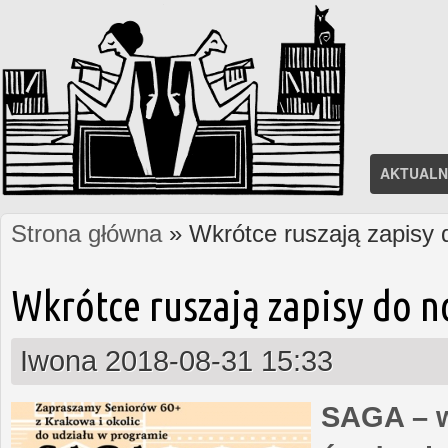
AKTUALN
Strona główna
» Wkrótce ruszają zapisy
Jesteś tutaj
Wkrótce ruszają zapisy do 
Iwona
2018-08-31 15:33
SAGA – w