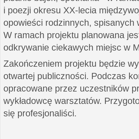
i poezji okresu XX-lecia międzyw
opowieści rodzinnych, spisanych
W ramach projektu planowana jest
odkrywanie ciekawych miejsc w M
Zakończeniem projektu będzie wys
otwartej publiczności. Podczas k
opracowane przez uczestników p
wykładowcę warsztatów. Przygot
się profesjonaliści.