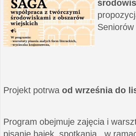
środowis
propozycj
Seniorów 
Projekt potrwa
od września do l
Program obejmuje zajęcia i warszt
pisanie bajek, spotkania w ramach