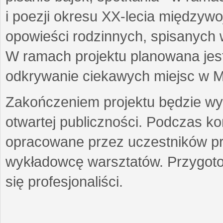
i poezji okresu XX-lecia międzyw
opowieści rodzinnych, spisanych
W ramach projektu planowana jest
odkrywanie ciekawych miejsc w M
Zakończeniem projektu będzie wys
otwartej publiczności. Podczas k
opracowane przez uczestników p
wykładowcę warsztatów. Przygot
się profesjonaliści.