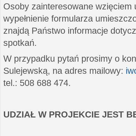
Osoby zainteresowane wzięciem u
wypełnienie formularza umieszczo
znajdą Państwo informacje dotyc
spotkań.
W przypadku pytań prosimy o kon
Sulejewską, na adres mailowy:
iw
tel.: 508 688 474.
UDZIAŁ W PROJEKCIE JEST 