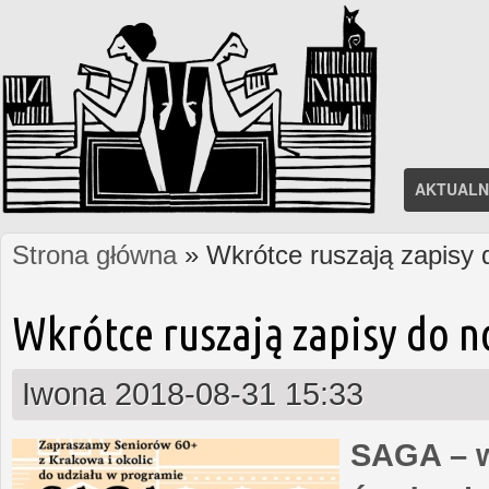
AKTUALN
Strona główna
» Wkrótce ruszają zapisy
Jesteś tutaj
Wkrótce ruszają zapisy do 
Iwona
2018-08-31 15:33
SAGA – w