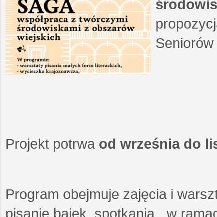
środowis
propozycj
Seniorów 
Projekt potrwa
od września do l
Program obejmuje zajęcia i warszt
pisanie bajek, spotkania w ramach