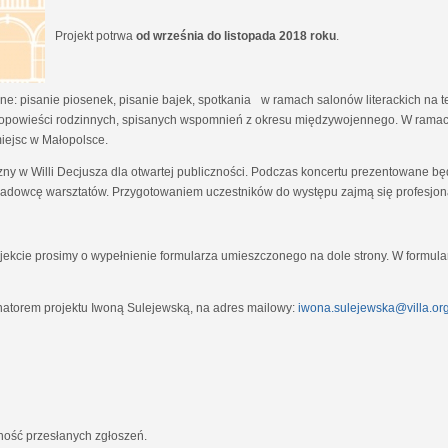
Projekt potrwa
od września do listopada 2018 roku
.
e: pisanie piosenek, pisanie bajek, spotkania w ramach salonów literackich na tem
opowieści rodzinnych, spisanych wspomnień z okresu międzywojennego. W ramach
miejsc w Małopolsce.
zny w Willi Decjusza dla otwartej publiczności. Podczas koncertu prezentowane 
adowcę warsztatów. Przygotowaniem uczestników do występu zajmą się profesjona
ekcie prosimy o wypełnienie formularza umieszczonego na dole strony. W formula
natorem projektu Iwoną Sulejewską, na adres mailowy:
iwona.sulejewska@villa.org
jność przesłanych zgłoszeń.