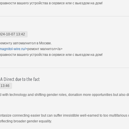
авности вашего устройства в сервисе или с выездом на дом!
024-10-07 13:42
емонту автомагнитол в Москве.
magnitol-wire.ru/>
ремонт магнитол</a>
авности вашего устройства в сервисе или с выездом на дом!
 Direct due to the fact
 13:46
th technology and shifting gender roles, donation more opportunities but also di
ntasize connecting easier but can suffer irresistible well-earned to too multifari
eflecting broader gender equality.