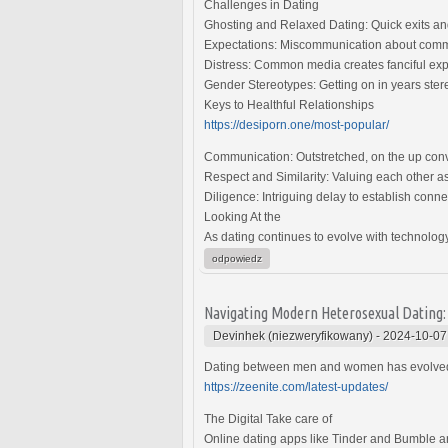
Challenges in Dating
Ghosting and Relaxed Dating: Quick exits an
Expectations: Miscommunication about commi
Distress: Common media creates fanciful expec
Gender Stereotypes: Getting on in years stereo
Keys to Healthful Relationships
https://desiporn.one/most-popular/
Communication: Outstretched, on the up conve
Respect and Similarity: Valuing each other a
Diligence: Intriguing delay to establish conn
Looking At the
As dating continues to evolve with technology
odpowiedz
Navigating Modern Heterosexual Dating
Devinhek (niezweryfikowany)
-
2024-10-07
Dating between men and women has evolved wi
https://zeenite.com/latest-updates/
The Digital Take care of
Online dating apps like Tinder and Bumble a