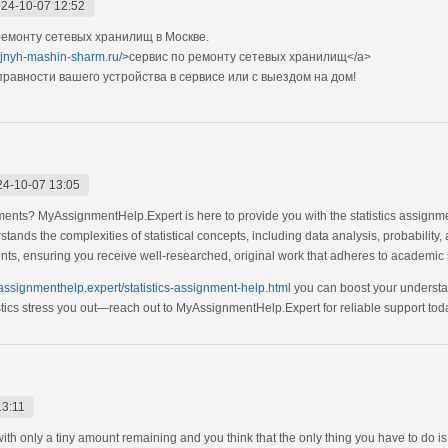
24-10-07 12:52
емонту сетевых хранилищ в Москве.
ejnyh-mashin-sharm.ru/>
сервис по ремонту сетевых хранилищ</a>
авности вашего устройства в сервисе или с выездом на дом!
24-10-07 13:05
nments? MyAssignmentHelp.Expert is here to provide you with the statistics assignme
ands the complexities of statistical concepts, including data analysis, probability,
ents, ensuring you receive well-researched, original work that adheres to academic
yassignmenthelp.expert/statistics-assignment-help.html
you can boost your understan
istics stress you out—reach out to MyAssignmentHelp.Expert for reliable support tod
13:11
 with only a tiny amount remaining and you think that the only thing you have to do i