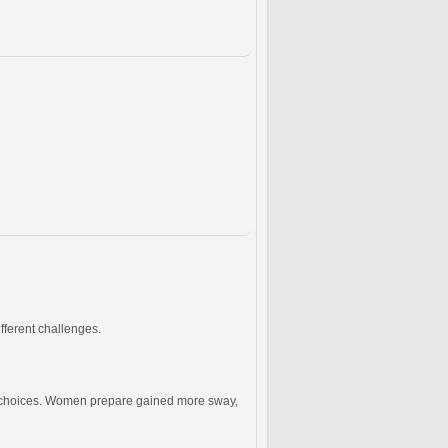
fferent challenges.
ous choices. Women prepare gained more sway,