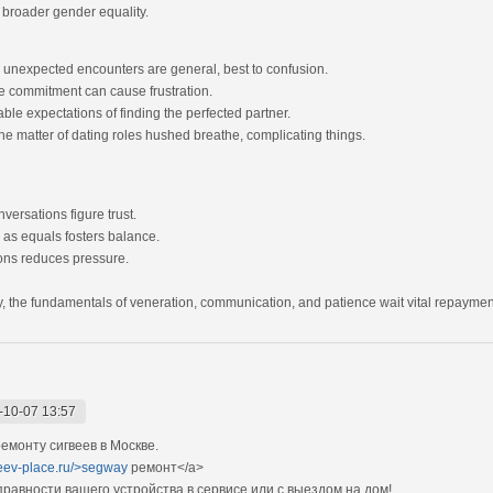
g broader gender equality.
 unexpected encounters are general, best to confusion.
e commitment can cause frustration.
le expectations of finding the perfected partner.
e matter of dating roles hushed breathe, complicating things.
ersations figure trust.
 as equals fosters balance.
ions reduces pressure.
, the fundamentals of veneration, communication, and patience wait vital repayment 
-10-07 13:57
монту сигвеев в Москве.
veev-place.ru/>segway
ремонт</a>
авности вашего устройства в сервисе или с выездом на дом!