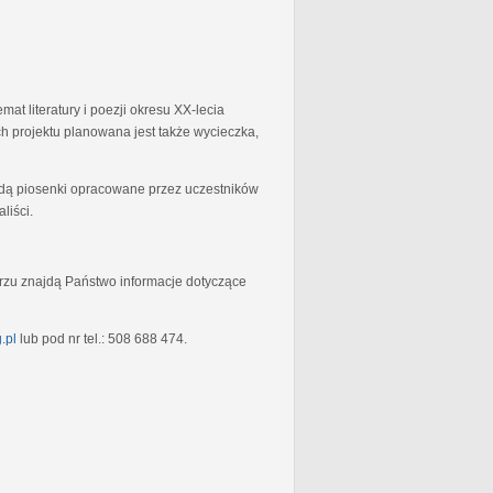
at literatury i poezji okresu XX-lecia
 projektu planowana jest także wycieczka,
będą piosenki opracowane przez uczestników
liści.
rzu znajdą Państwo informacje dotyczące
.pl
lub pod nr tel.: 508 688 474.