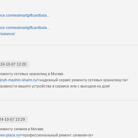
nce.com/walmartgiftcardbala...
nce.com/walmartgiftcardbala...
d-balance/
24-10-07 13:20
емонту сетевых хранилищ в Москве.
ejnyh-mashin-sharm.ru/>
надежный сервис ремонта сетевых хранилищ</a>
авности вашего устройства в сервисе или с выездом на дом!
24-10-07 13:29
монту сигвеев в Москве.
eev-place.ru/>
профессиональный ремонт сигвеев</a>