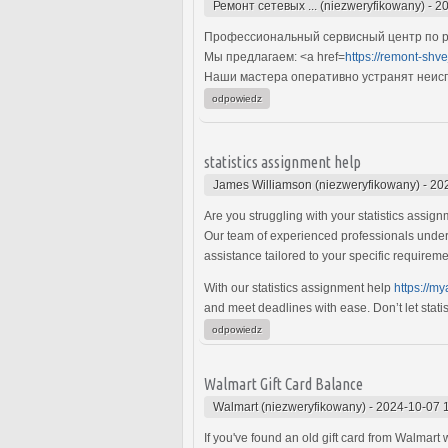
Ремонт сетевых ... (niezweryfikowany)
-
20
Профессиональный сервисный центр по р
Мы предлагаем: <a href=
https://remont-shv
Наши мастера оперативно устранят неиспр
odpowiedz
statistics assignment help
James Williamson (niezweryfikowany)
-
20
Are you struggling with your statistics assig
Our team of experienced professionals underst
assistance tailored to your specific requirem
With our statistics assignment help
https://m
and meet deadlines with ease. Don’t let stat
odpowiedz
Walmart Gift Card Balance
Walmart (niezweryfikowany)
-
2024-10-07 
If you've found an old gift card from Walmart