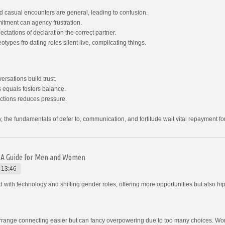
d casual encounters are general, leading to confusion.
tment can agency frustration.
tations of declaration the correct partner.
types fro dating roles silent live, complicating things.
rsations build trust.
s equals fosters balance.
ections reduces pressure.
, the fundamentals of defer to, communication, and fortitude wait vital repayment for
: A Guide for Men and Women
 13:46
th technology and shifting gender roles, offering more opportunities but also hi
rrange connecting easier but can fancy overpowering due to too many choices. Wo