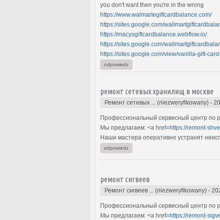
you don't want then you're in the wrong
https://www.walmartegiftcardbalance.com/
https://sites.google.com/wallmartgiftcardbala
https://macysgiftcardbalance.webflow.io/
https://sites.google.com/wallmartgiftcardbala
https://sites.google.com/view/vanilla-gift-car
odpowiedz
ремонт сетевых хранилищ в москве
Ремонт сетевых ... (niezweryfikowany)
-
20
Профессиональный сервисный центр по р
Мы предлагаем: <a href=
https://remont-shv
Наши мастера оперативно устранят неиспр
odpowiedz
ремонт сигвеев
Ремонт сигвеев ... (niezweryfikowany)
-
20
Профессиональный сервисный центр по ре
Мы предлагаем: <a href=
https://remont-sigv