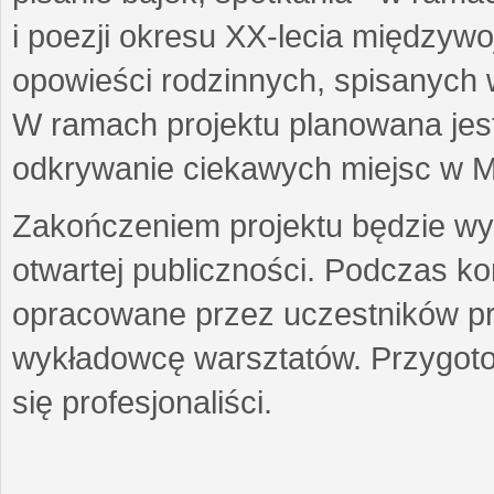
i poezji okresu XX-lecia międzyw
opowieści rodzinnych, spisanych
W ramach projektu planowana jest
odkrywanie ciekawych miejsc w M
Zakończeniem projektu będzie wys
otwartej publiczności. Podczas k
opracowane przez uczestników p
wykładowcę warsztatów. Przygot
się profesjonaliści.