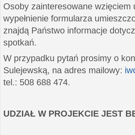
Osoby zainteresowane wzięciem u
wypełnienie formularza umieszczo
znajdą Państwo informacje dotyc
spotkań.
W przypadku pytań prosimy o kon
Sulejewską, na adres mailowy:
iw
tel.: 508 688 474.
UDZIAŁ W PROJEKCIE JEST 