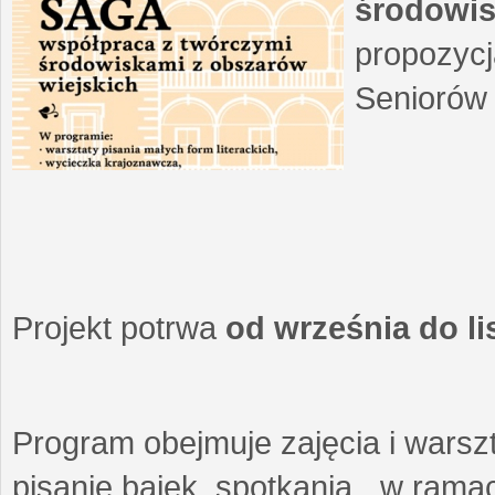
środowis
propozycj
Seniorów 
Projekt potrwa
od września do l
Program obejmuje zajęcia i warszt
pisanie bajek, spotkania w ramach