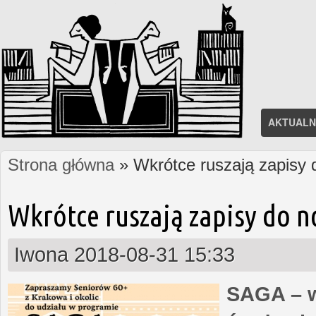
AKTUALN
Strona główna
» Wkrótce ruszają zapisy
Jesteś tutaj
Wkrótce ruszają zapisy do 
Iwona
2018-08-31 15:33
SAGA – w