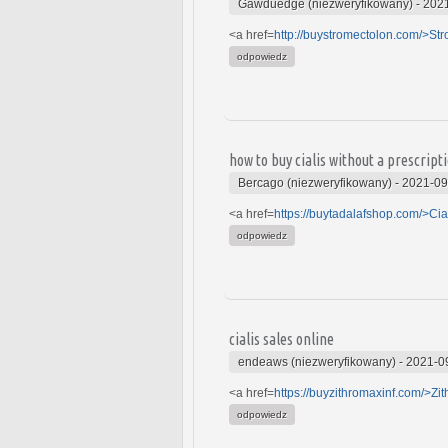
Gawduedge (niezweryfikowany)
-
2021
<a href=
http://buystromectolon.com/>St
odpowiedz
how to buy cialis without a prescript
Bercago (niezweryfikowany)
-
2021-09
<a href=
https://buytadalafshop.com/>Cia
odpowiedz
cialis sales online
endeaws (niezweryfikowany)
-
2021-0
<a href=
https://buyzithromaxinf.com/>Zi
odpowiedz