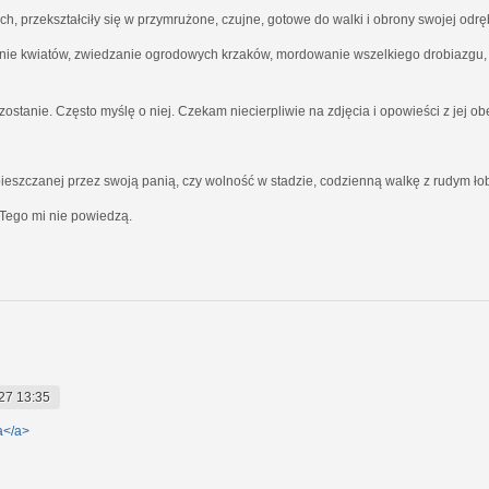
ich, przekształciły się w przymrużone, czujne, gotowe do walki i obrony swojej odrę
nie kwiatów, zwiedzanie ogrodowych krzaków, mordowanie wszelkiego drobiazgu, kt
ostanie. Często myślę o niej. Czekam niecierpliwie na zdjęcia i opowieści z jej o
ieszczanej przez swoją panią, czy wolność w stadzie, codzienną walkę z rudym ł
Tego mi nie powiedzą.
27 13:35
a</a>