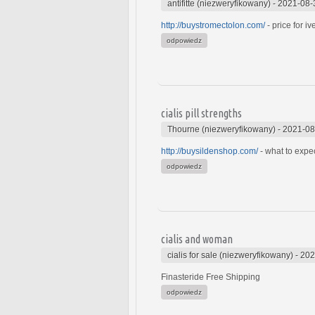
antifitte (niezweryfikowany)
-
2021-08-
http://buystromectolon.com/
- price for iv
odpowiedz
cialis pill strengths
Thourne (niezweryfikowany)
-
2021-08
http://buysildenshop.com/
- what to expe
odpowiedz
cialis and woman
cialis for sale (niezweryfikowany)
-
202
Finasteride Free Shipping
odpowiedz