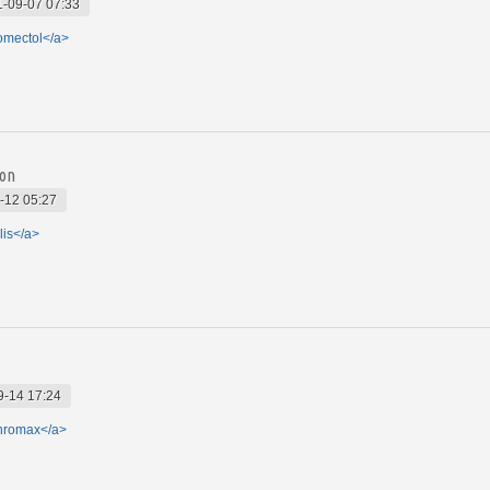
-09-07 07:33
romectol</a>
ion
-12 05:27
lis</a>
9-14 17:24
thromax</a>