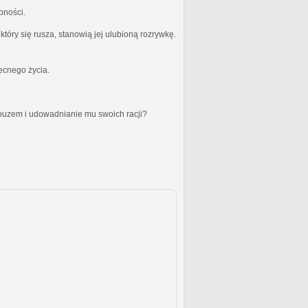
bności.
óry się rusza, stanowią jej ulubioną rozrywkę.
becnego życia.
obuzem i udowadnianie mu swoich racji?