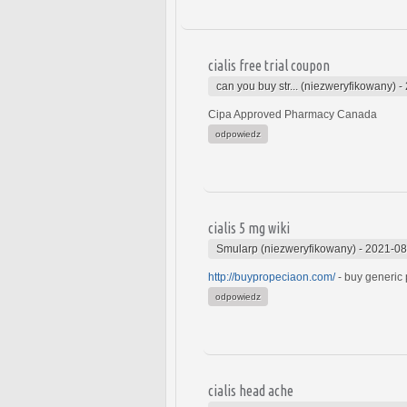
cialis free trial coupon
can you buy str... (niezweryfikowany)
-
Cipa Approved Pharmacy Canada
odpowiedz
cialis 5 mg wiki
Smularp (niezweryfikowany)
-
2021-08
http://buypropeciaon.com/
- buy generic
odpowiedz
cialis head ache