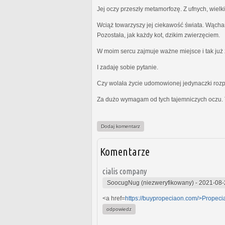
Jej oczy przeszły metamorfozę. Z ufnych, wielk
Wciąż towarzyszy jej ciekawość świata. Wącha
Pozostała, jak każdy kot, dzikim zwierzęciem.
W moim sercu zajmuje ważne miejsce i tak już z
I zadaję sobie pytanie.
Czy wolała życie udomowionej jedynaczki rozp
Za dużo wymagam od tych tajemniczych oczu. 
Dodaj komentarz
Komentarze
cialis company
SoocugNug (niezweryfikowany)
-
2021-08-
<a href=
https://buypropeciaon.com/>Propeci
odpowiedz