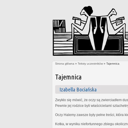
Strona główna
»
Teksty uczestników
» Tajemnica
Jesteś tutaj
Tajemnica
Izabella Bociańska
Zwykło się mówić, że oczy są zwierciadłem dus
Pewnie jej rodzice byli właścicielami szlachet
Oczy Halemy zawsze były pełne treści, która k
Kotka, w wyniku niefortunnego zbiegu okoliczn