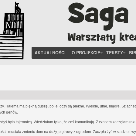
AKTUALNOŚCI
O PROJEKCIE
TEKSTY
BI
zy. Halema ma piękną duszę, bo jej oczy są piękne. Wielkie, ufne, mądre. Szlach
nych genów.
iedyś była tajemnicą. Wiedziałam tylko, że coś komunikują. Z czasem zaczęłam ro
ości, musiała zmienić dom na duży, piętrowy z ogrodem. Zaczęła żyć w stadzie i w