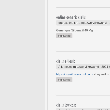
online generic cialis
dapoxetine for ... (niezweryfikowany)
-
Generique Sildenafil 40 Mg
odpowiedz
cialis e-liquid
Affemeces (niezweryfikowany)
-
2021-
https://buyzithromaxinf.com/
- buy azithr
odpowiedz
cialis low cost