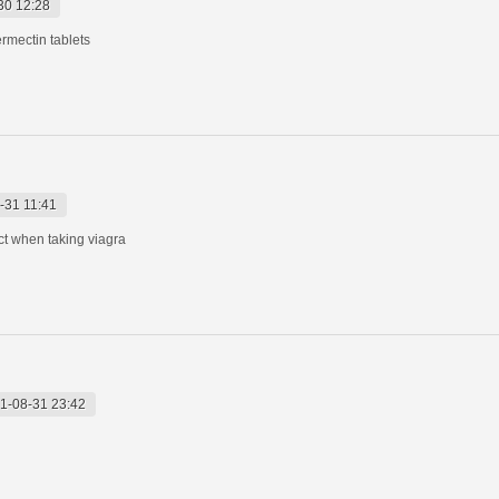
30 12:28
ermectin tablets
-31 11:41
ct when taking viagra
1-08-31 23:42