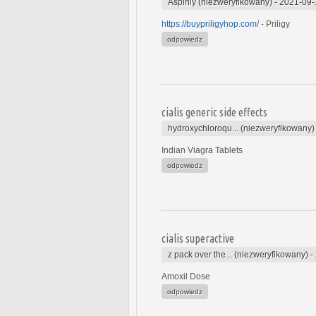
Aspinly (niezweryfikowany)
-
2021-09-
https://buypriligyhop.com/
- Priligy
odpowiedz
cialis generic side effects
hydroxychloroqu... (niezweryfikowany)
Indian Viagra Tablets
odpowiedz
cialis superactive
z pack over the... (niezweryfikowany)
-
Amoxil Dose
odpowiedz