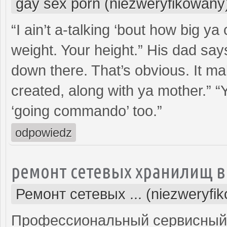
gay sex porn (niezweryfikowany
“I ain’t a-talking ‘bout how big ya 
weight. Your height.” His dad say
down there. That’s obvious. It m
created, along with ya mother.” 
‘going commando’ too.”
odpowiedz
ремонт сетевых хранилищ в
Ремонт сетевых ... (niezweryfi
Профессиональный сервисный 