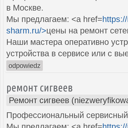
в Москве.
Мы предлагаем: <a href=
https:
sharm.ru/>
цены на ремонт сет
Наши мастера оперативно устр
устройства в сервисе или с вы
odpowiedz
ремонт сигвеев
Ремонт сигвеев (niezweryfikow
Профессиональный сервисный ц
Мы предлагаем: <a href=
https:/