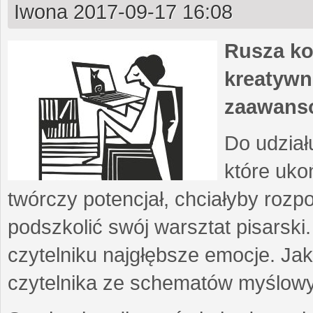
Iwona
2017-09-17 16:08
Rusza ko
kreatywn
zaawans
Do udział
które uko
twórczy potencjał, chciałyby roz
podszkolić swój warsztat pisarski
czytelniku najgłębsze emocje. Ja
czytelnika ze schematów myślow