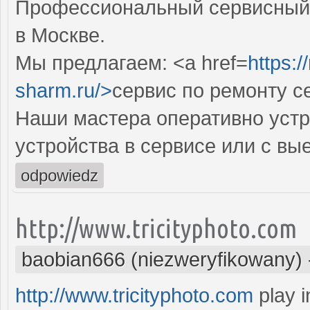
Профессиональный сервисный 
в Москве.
Мы предлагаем: <a href=
https:
sharm.ru/>
сервис по ремонту 
Наши мастера оперативно устр
устройства в сервисе или с вы
odpowiedz
http://www.tricityphoto.com
baobian666 (niezweryfikowany)
http://www.tricityphoto.com
play i