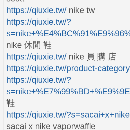
https://qiuxie.tw/
nike tw
https://qiuxie.tw/?
s=nike+%E4%BC%91%E9%96%9
nike 休閒 鞋
https://qiuxie.tw/
nike 員 購 店
https://qiuxie.tw/product-cat
https://qiuxie.tw/?
s=nike+%E7%99%BD+%E9%9E%8
鞋
https://qiuxie.tw/?s=sacai+x+ni
sacai x nike vaporwaffle