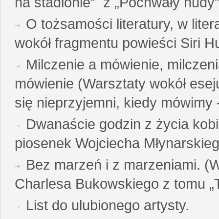
na stadionie” z „Pochwały nudy”
O tożsamości literatury, w liter
wokół fragmentu powieści Siri H
Milczenie a mówienie, milczeni
mówienie (Warsztaty wokół esej
się nieprzyjemni, kiedy mówimy - 
Dwanaście godzin z życia kobi
piosenek Wojciecha Młynarskie
Bez marzeń i z marzeniami. (
Charlesa Bukowskiego z tomu „T
List do ulubionego artysty.