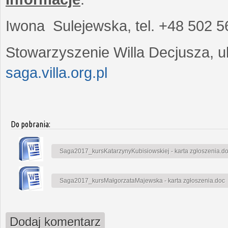
Iwona Sulejewska, tel. +48 502 5
Stowarzyszenie Willa Decjusza, ul
saga.villa.org.pl
Do pobrania:
Saga2017_kursKatarzynyKubisiowskiej - karta zgłoszenia.d
Saga2017_kursMałgorzataMajewska - karta zgłoszenia.doc
Dodaj komentarz