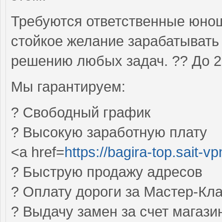
Требуются ответственные юно
стойкое желание зарабатывать 
решению любых задач. ?? До 2
Мы гарантируем:
? Свободный график
? Высокую заработную плату
<a href=
https://bagira-top.sait-
? Быструю продажу адресов
? Оплату дороги за Мастер-Кл
? Выдачу замен за счет магази