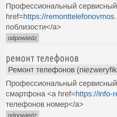
Профессиональный сервисный 
href=
https://remonttelefonovmos.
поблизости</a>
odpowiedz
ремонт телефонов
Ремонт телефонов (niezweryfi
Профессиональный сервисный 
смартфона <a href=
https://info
телефонов номер</a>
odpowiedz