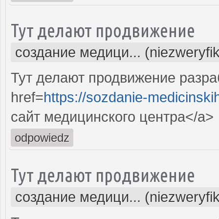
Тут делают продвижение
создание медици... (niezweryfi
Тут делают продвижение разра
href=
https://sozdanie-medicinski
сайт медицинского центра</a>
odpowiedz
Тут делают продвижение
создание медици... (niezweryfi