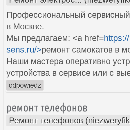
Профессиональный сервисный 
в Москве.
Мы предлагаем: <a href=
https:
sens.ru/>
ремонт самокатов в м
Наши мастера оперативно устр
устройства в сервисе или с вы
odpowiedz
ремонт телефонов
Ремонт телефонов (niezweryfi