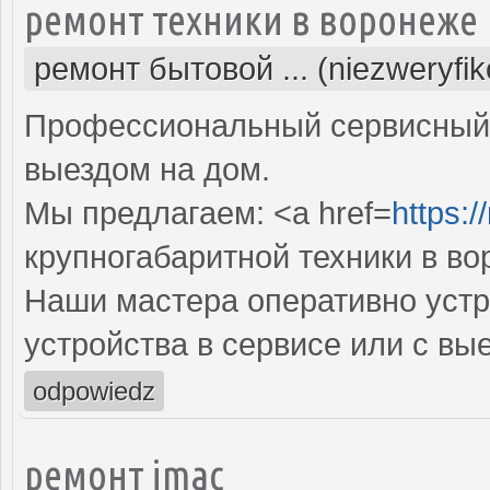
ремонт техники в воронеже
ремонт бытовой ... (niezweryfi
Профессиональный сервисный 
выездом на дом.
Мы предлагаем: <a href=
https:/
крупногабаритной техники в в
Наши мастера оперативно устр
устройства в сервисе или с вы
odpowiedz
ремонт imac