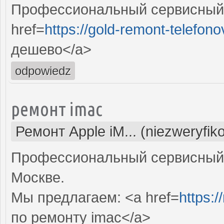
Профессиональный сервисный 
href=
https://gold-remont-telefono
дешево</a>
odpowiedz
ремонт imac
Ремонт Apple iM... (niezweryfi
Профессиональный сервисный 
Москве.
Мы предлагаем: <a href=
https:
по ремонту imac</a>