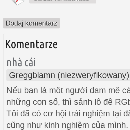
Dodaj komentarz
Komentarze
nhà cái
Greggblamn (niezweryfikowany)
Nếu bạn là một người đam mê cá
những con số, thì sảnh lô đề RGb
Tôi đã có cơ hội trải nghiệm tại
cũng như kinh nghiệm của mình.