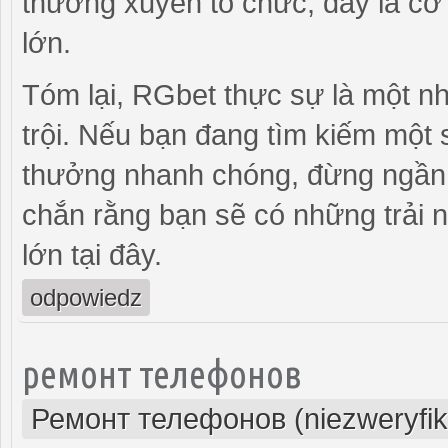
thường xuyên tổ chức; đây là cơ h
lớn.
Tóm lại, RGbet thực sự là một nhà
trội. Nếu bạn đang tìm kiếm một 
thưởng nhanh chóng, đừng ngần 
chắn rằng bạn sẽ có những trải n
lớn tại đây.
odpowiedz
ремонт телефонов
Ремонт телефонов (niezweryfi