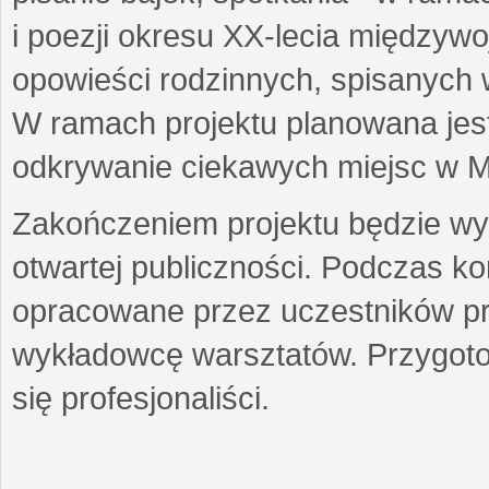
i poezji okresu XX-lecia międzyw
opowieści rodzinnych, spisanych
W ramach projektu planowana jest
odkrywanie ciekawych miejsc w M
Zakończeniem projektu będzie wys
otwartej publiczności. Podczas k
opracowane przez uczestników p
wykładowcę warsztatów. Przygot
się profesjonaliści.