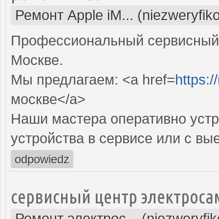
Ремонт Apple iM... (niezweryfi
Профессиональный сервисный 
Москве.
Мы предлагаем: <a href=
https:
москве</a>
Наши мастера оперативно устр
устройства в сервисе или с вы
odpowiedz
сервисный центр электроса
Ремонт электрос... (niezweryfi