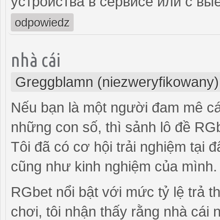
устройства в сервисе или с вы
odpowiedz
nhà cái
Greggblamn (niezweryfikowany)
Nếu bạn là một người đam mê cá
những con số, thì sảnh lô đề RGb
Tôi đã có cơ hội trải nghiệm tại
cũng như kinh nghiệm của mình.
RGbet nổi bật với mức tỷ lệ trả 
chơi, tôi nhận thấy rằng nhà cái 