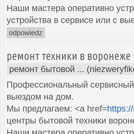
Наши мастера оперативно устр
устройства в сервисе или с вы
odpowiedz
ремонт техники в воронеже
ремонт бытовой ... (niezweryfi
Профессиональный сервисный 
выездом на дом.
Мы предлагаем: <a href=
https:/
центры бытовой техники ворон
Наши мастера оперативно устр