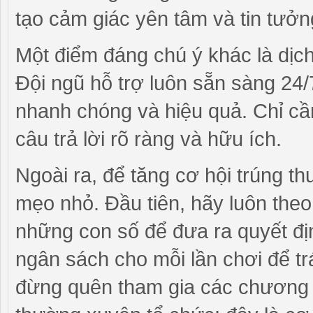
tạo cảm giác yên tâm và tin tưởn
Một điểm đáng chú ý khác là dị
Đội ngũ hỗ trợ luôn sẵn sàng 24/7
nhanh chóng và hiệu quả. Chỉ cần
câu trả lời rõ ràng và hữu ích.
Ngoài ra, để tăng cơ hội trúng t
mẹo nhỏ. Đầu tiên, hãy luôn the
những con số để đưa ra quyết địn
ngân sách cho mỗi lần chơi để trá
đừng quên tham gia các chương 