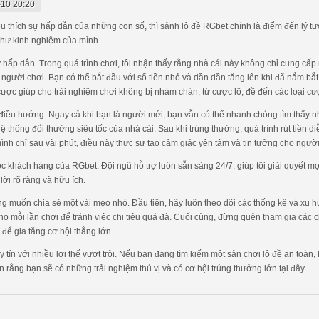
10 20:20
thích sự hấp dẫn của những con số, thì sảnh lô đề RGbet chính là điểm đến lý tưở
như kinh nghiệm của mình.
kỳ hấp dẫn. Trong quá trình chơi, tôi nhận thấy rằng nhà cái này không chỉ cung c
 người chơi. Bạn có thể bắt đầu với số tiền nhỏ và dần dần tăng lên khi đã nắm bắ
cược giúp cho trải nghiệm chơi không bị nhàm chán, từ cược lô, đề đến các loại cư
 điều hướng. Ngay cả khi bạn là người mới, bạn vẫn có thể nhanh chóng tìm thấy nh
 hệ thống đổi thưởng siêu tốc của nhà cái. Sau khi trúng thưởng, quá trình rút tiền 
nh chỉ sau vài phút, điều này thực sự tạo cảm giác yên tâm và tin tưởng cho người
c khách hàng của RGbet. Đội ngũ hỗ trợ luôn sẵn sàng 24/7, giúp tôi giải quyết m
lời rõ ràng và hữu ích.
cũng muốn chia sẻ một vài mẹo nhỏ. Đầu tiên, hãy luôn theo dõi các thống kê và xu
cho mỗi lần chơi để tránh việc chi tiêu quá đà. Cuối cùng, đừng quên tham gia cá
 để gia tăng cơ hội thắng lớn.
uy tín với nhiều lợi thế vượt trội. Nếu bạn đang tìm kiếm một sân chơi lô đề an to
rằng bạn sẽ có những trải nghiệm thú vị và có cơ hội trúng thưởng lớn tại đây.