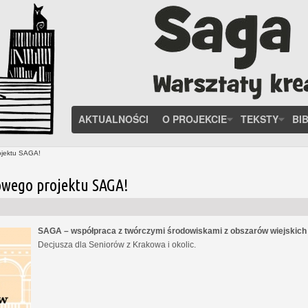
AKTUALNOŚCI
O PROJEKCIE
TEKSTY
BI
ojektu SAGA!
owego projektu SAGA!
SAGA – współpraca z twórczymi środowiskami z obszarów wiejskic
Decjusza dla Seniorów z Krakowa i okolic.