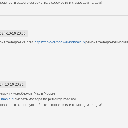
авности вашего устройства в сервисе или с выездом на дом!
024-10-10 20:30
нт телефон <a href=
https://gold-remont-telefonov.ru/>
ремонт телефонов москв
24-10-10 20:31
монту моноблоков iMac в Москве.
c-mos.ru/>
вызвать мастера по ремонту imac</a>
авности вашего устройства в сервисе или с выездом на дом!