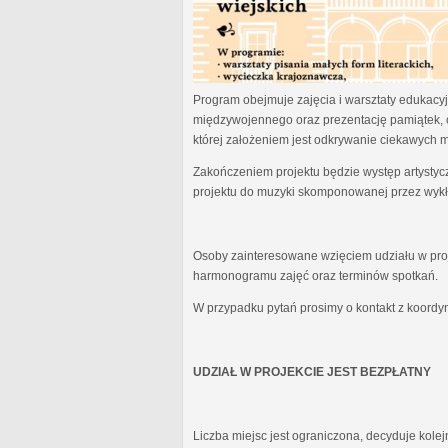
Program obejmuje zajęcia i warsztaty edukacyjn
międzywojennego oraz prezentację pamiątek, 
której założeniem jest odkrywanie ciekawych 
Zakończeniem projektu będzie występ artystyc
projektu do muzyki skomponowanej przez wykł
Osoby zainteresowane wzięciem udziału w proj
harmonogramu zajęć oraz terminów spotkań.
W przypadku pytań prosimy o kontakt z koordy
UDZIAŁ W PROJEKCIE JEST BEZPŁATNY
Liczba miejsc jest ograniczona, decyduje kole