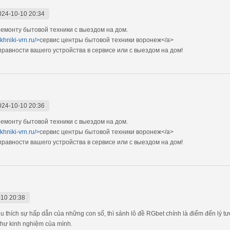
024-10-10 20:34
монту бытовой техники с выездом на дом.
khniki-vrn.ru/>
сервис центры бытовой техники воронеж</a>
авности вашего устройства в сервисе или с выездом на дом!
024-10-10 20:36
монту бытовой техники с выездом на дом.
khniki-vrn.ru/>
сервис центры бытовой техники воронеж</a>
авности вашего устройства в сервисе или с выездом на дом!
10 20:38
thích sự hấp dẫn của những con số, thì sảnh lô đề RGbet chính là điểm đến lý tưở
như kinh nghiệm của mình.