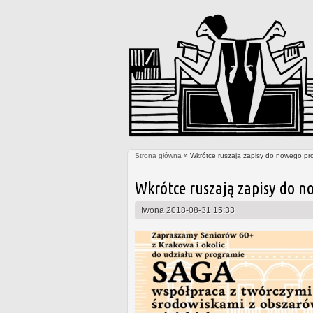
Strona główna
» Wkrótce ruszają zapisy do nowego pr
Jesteś tutaj
Wkrótce ruszają zapisy do n
Iwona
2018-08-31 15:33