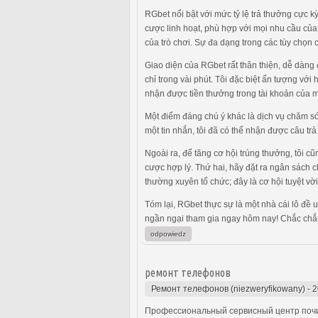
RGbet nổi bật với mức tỷ lệ trả thưởng cực 
cược linh hoạt, phù hợp với mọi nhu cầu của
của trò chơi. Sự đa dạng trong các tùy chọn 
Giao diện của RGbet rất thân thiện, dễ dàng
chỉ trong vài phút. Tôi đặc biệt ấn tượng với
nhận được tiền thưởng trong tài khoản của mì
Một điểm đáng chú ý khác là dịch vụ chăm só
một tin nhắn, tôi đã có thể nhận được câu trả 
Ngoài ra, để tăng cơ hội trúng thưởng, tôi 
cược hợp lý. Thứ hai, hãy đặt ra ngân sách 
thường xuyên tổ chức; đây là cơ hội tuyệt vời
Tóm lại, RGbet thực sự là một nhà cái lô đề 
ngần ngại tham gia ngay hôm nay! Chắc chắn 
odpowiedz
ремонт телефонов
Ремонт телефонов (niezweryfikowany)
-
2
Профессиональный сервисный центр почи