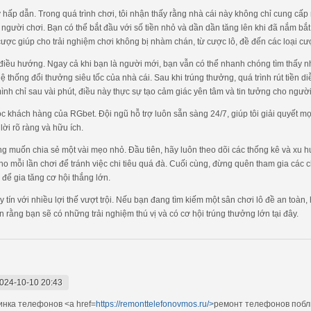
kỳ hấp dẫn. Trong quá trình chơi, tôi nhận thấy rằng nhà cái này không chỉ cung c
 người chơi. Bạn có thể bắt đầu với số tiền nhỏ và dần dần tăng lên khi đã nắm bắ
cược giúp cho trải nghiệm chơi không bị nhàm chán, từ cược lô, đề đến các loại cư
 điều hướng. Ngay cả khi bạn là người mới, bạn vẫn có thể nhanh chóng tìm thấy nh
 hệ thống đổi thưởng siêu tốc của nhà cái. Sau khi trúng thưởng, quá trình rút tiền 
nh chỉ sau vài phút, điều này thực sự tạo cảm giác yên tâm và tin tưởng cho người
c khách hàng của RGbet. Đội ngũ hỗ trợ luôn sẵn sàng 24/7, giúp tôi giải quyết m
lời rõ ràng và hữu ích.
cũng muốn chia sẻ một vài mẹo nhỏ. Đầu tiên, hãy luôn theo dõi các thống kê và xu
cho mỗi lần chơi để tránh việc chi tiêu quá đà. Cuối cùng, đừng quên tham gia cá
 để gia tăng cơ hội thắng lớn.
uy tín với nhiều lợi thế vượt trội. Nếu bạn đang tìm kiếm một sân chơi lô đề an to
rằng bạn sẽ có những trải nghiệm thú vị và có cơ hội trúng thưởng lớn tại đây.
024-10-10 20:43
нка телефонов <a href=
https://remonttelefonovmos.ru/>
ремонт телефонов побл