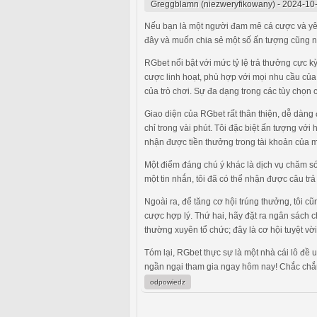
Greggblamn (niezweryfikowany)
-
2024-10-
Nếu bạn là một người đam mê cá cược và yêu 
đây và muốn chia sẻ một số ấn tượng cũng 
RGbet nổi bật với mức tỷ lệ trả thưởng cực 
cược linh hoạt, phù hợp với mọi nhu cầu của
của trò chơi. Sự đa dạng trong các tùy chọn 
Giao diện của RGbet rất thân thiện, dễ dàng
chỉ trong vài phút. Tôi đặc biệt ấn tượng với
nhận được tiền thưởng trong tài khoản của mì
Một điểm đáng chú ý khác là dịch vụ chăm só
một tin nhắn, tôi đã có thể nhận được câu trả 
Ngoài ra, để tăng cơ hội trúng thưởng, tôi 
cược hợp lý. Thứ hai, hãy đặt ra ngân sách 
thường xuyên tổ chức; đây là cơ hội tuyệt vời
Tóm lại, RGbet thực sự là một nhà cái lô đề 
ngần ngại tham gia ngay hôm nay! Chắc chắn 
odpowiedz