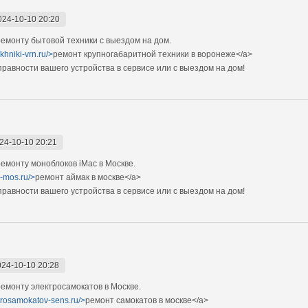
024-10-10 20:20
монту бытовой техники с выездом на дом.
khniki-vrn.ru/>
ремонт крупногабаритной техники в воронеже</a>
авности вашего устройства в сервисе или с выездом на дом!
24-10-10 20:21
монту моноблоков iMac в Москве.
c-mos.ru/>
ремонт аймак в москве</a>
авности вашего устройства в сервисе или с выездом на дом!
024-10-10 20:28
монту электросамокатов в Москве.
ktrosamokatov-sens.ru/>
ремонт самокатов в москве</a>