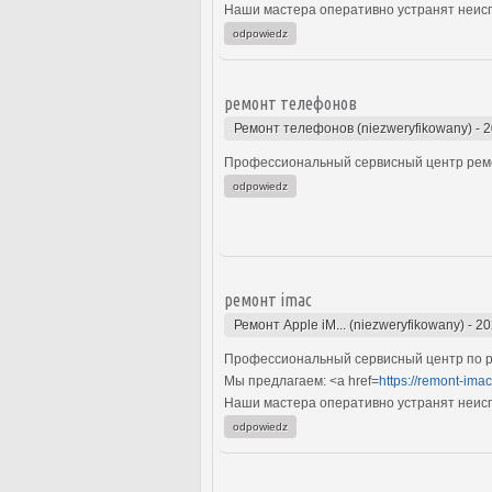
Наши мастера оперативно устранят неиспр
odpowiedz
ремонт телефонов
Ремонт телефонов (niezweryfikowany)
-
2
Профессиональный сервисный центр ремо
odpowiedz
ремонт imac
Ремонт Apple iM... (niezweryfikowany)
-
20
Профессиональный сервисный центр по ре
Мы предлагаем: <a href=
https://remont-ima
Наши мастера оперативно устранят неиспр
odpowiedz