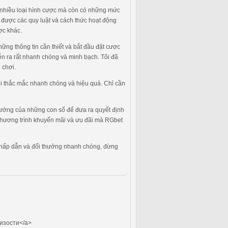
ấp nhiều loại hình cược mà còn có những mức
t được các quy luật và cách thức hoạt động
ợc khác.
ững thông tin cần thiết và bắt đầu đặt cược
diễn ra rất nhanh chóng và minh bạch. Tôi đã
 chơi.
ọi thắc mắc nhanh chóng và hiệu quả. Chỉ cần
 hướng của những con số để đưa ra quyết định
c chương trình khuyến mãi và ưu đãi mà RGbet
àn, hấp dẫn và đổi thưởng nhanh chóng, đừng
изости</a>