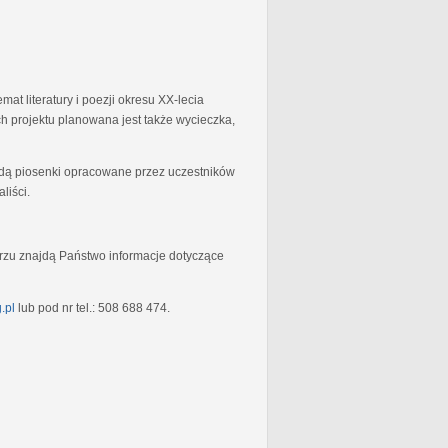
at literatury i poezji okresu XX-lecia
 projektu planowana jest także wycieczka,
będą piosenki opracowane przez uczestników
liści.
rzu znajdą Państwo informacje dotyczące
.pl
lub pod nr tel.: 508 688 474.