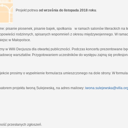
Projekt potrwa
od września do listopada 2018 roku
.
e: pisanie piosenek, pisanie bajek, spotkania w ramach salonów literackich na tem
opowieści rodzinnych, spisanych wspomnień z okresu międzywojennego. W ramach
miejsc w Małopolsce.
zny w Willi Decjusza dla otwartej publiczności. Podczas koncertu prezentowane 
adowcę warsztatów. Przygotowaniem uczestników do występu zajmą się profesjona
ekcie prosimy o wypełnienie formularza umieszczonego na dole strony. W formula
natorem projektu Iwoną Sulejewską, na adres mailowy:
iwona.sulejewska@villa.org
jność przesłanych zgłoszeń.