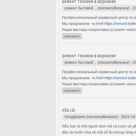
ремонт техники в воронеже
ремонт бытовой ... (niezweryfikowany)
-
2
Профессиональный сервисный центр по ре
Мы предлагаем: <a href=
https://remont-bytte
Наши мастера оперативно устранят неиспр
odpowiedz
ремонт техники в воронеже
ремонт бытовой ... (niezweryfikowany)
-
2
Профессиональный сервисный центр по ре
Мы предлагаем: <a href=
https://remont-bytte
Наши мастера оперативно устранят неиспр
odpowiedz
nhà cái
Greggblamn (niezweryfikowany)
-
2024-10-
Nếu bạn là một người đam mê cá cược và yêu 
đây và muốn chia sẻ một số ấn tượng cũng 