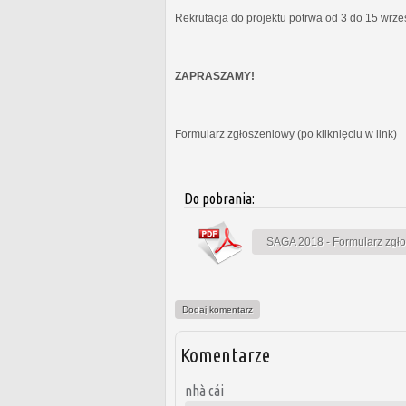
Rekrutacja do projektu potrwa od 3 do 15 wrz
ZAPRASZAMY!
Formularz zgłoszeniowy (po kliknięciu w link)
Do pobrania:
SAGA 2018 - Formularz zgł
Dodaj komentarz
Komentarze
nhà cái