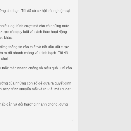
ng cho bạn. Tôi đã có cơ hội trải nghiệm tại
ấp nhiều loại hình cược mà còn có những mức
t được các quy luật và cách thức hoạt động
ợc khác.
ững thông tin cần thiết và bắt đầu đặt cược
diễn ra rất nhanh chóng và minh bạch. Tôi đã
 chơi.
ọi thắc mắc nhanh chóng và hiệu quả. Chỉ cần
 hướng của những con số để đưa ra quyết định
c chương trình khuyến mãi và ưu đãi mà RGbet
àn, hấp dẫn và đổi thưởng nhanh chóng, đừng