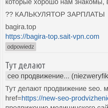
которые хорошо нам знакомы, 
?? КАЛЬКУЛЯТОР ЗАРПЛАТЫ
bagira.top
https://bagira-top.sait-vpn.com
odpowiedz
Тут делают
сео продвижение... (niezweryfi
Тут делают продвижение seo. м
href=
https://new-seo-prodvizheni
продвижение медицинского сай