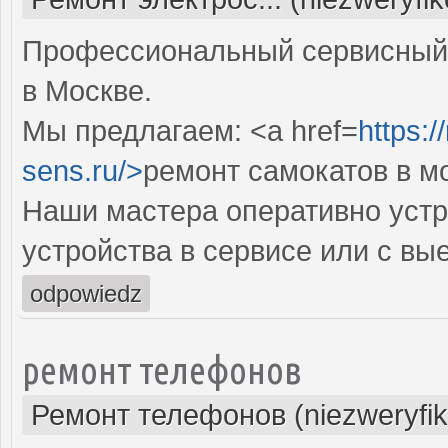
Профессиональный сервисный 
в Москве.
Мы предлагаем: <a href=
https:
sens.ru/>
ремонт самокатов в м
Наши мастера оперативно устр
устройства в сервисе или с вы
odpowiedz
ремонт телефонов
Ремонт телефонов (niezweryfi