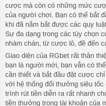
cược mà còn có những mức cược 
của người chơi. Bạn có thể bắt đ
khi đã nắm bắt được các quy luật
Sự đa dạng trong các tùy chọn c
nhàm chán, từ cược lô, đề đến c
Giao diện của RGbet rất thân thi
bạn là người mới, bạn vẫn có th
cần thiết và bắt đầu đặt cược chỉ
với hệ thống đổi thưởng siêu tốc
trình rút tiền diễn ra rất nhanh
tiền thưởng trong tài khoản của m