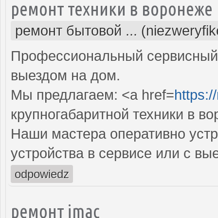
ремонт техники в воронеже
ремонт бытовой ... (niezweryfi
Профессиональный сервисный 
выездом на дом.
Мы предлагаем: <a href=
https:/
крупногабаритной техники в в
Наши мастера оперативно устр
устройства в сервисе или с вы
odpowiedz
ремонт imac