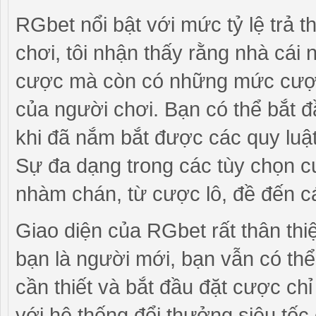
RGbet nổi bật với mức tỷ lệ trả 
chơi, tôi nhận thấy rằng nhà cái 
cược mà còn có những mức cược 
của người chơi. Bạn có thể bắt đ
khi đã nắm bắt được các quy luật
Sự đa dạng trong các tùy chọn c
nhàm chán, từ cược lô, đề đến c
Giao diện của RGbet rất thân thi
bạn là người mới, bạn vẫn có th
cần thiết và bắt đầu đặt cược chỉ
với hệ thống đổi thưởng siêu tốc