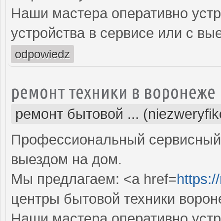
Наши мастера оперативно устр
устройства в сервисе или с вы
odpowiedz
ремонт техники в воронеже
ремонт бытовой ... (niezweryfi
Профессиональный сервисный 
выездом на дом.
Мы предлагаем: <a href=
https:/
центры бытовой техники ворон
Наши мастера оперативно устр