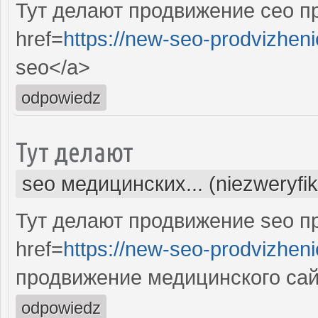
Тут делают продвижение сео п
href=
https://new-seo-prodvizheni
seo</a>
odpowiedz
Тут делают
seo медицинских... (niezweryfi
Тут делают продвижение seo п
href=
https://new-seo-prodvizheni
продвижение медицинского сай
odpowiedz