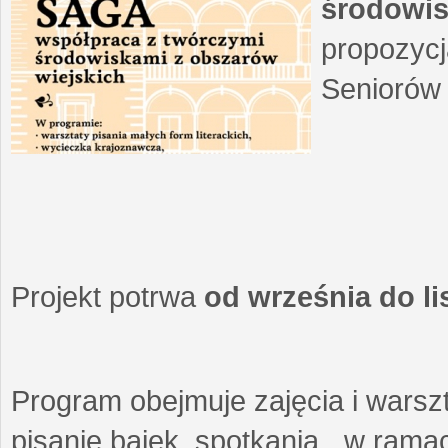
środowis
propozycj
Seniorów 
Projekt potrwa
od września do l
Program obejmuje zajęcia i warszt
pisanie bajek, spotkania w ramach