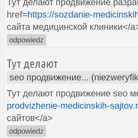
Тут делают продвижение разра
href=
https://sozdanie-medicinski
сайта медицинской клиники</a
odpowiedz
Тут делают
seo продвижение... (niezweryfi
Тут делают продвижение seo м
prodvizhenie-medicinskih-sajtov.
сайтов</a>
odpowiedz