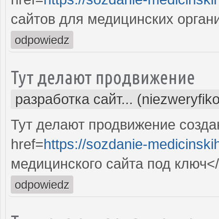
сайтов для медицинских орган
odpowiedz
Тут делают продвижение
разработка сайт... (niezweryfik
Тут делают продвижение созда
href=
https://sozdanie-medicinski
медицинского сайта под ключ<
odpowiedz