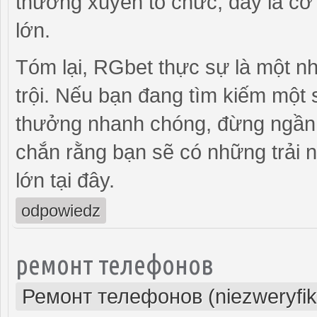
thường xuyên tổ chức; đây là cơ h
lớn.
Tóm lại, RGbet thực sự là một nhà
trội. Nếu bạn đang tìm kiếm một 
thưởng nhanh chóng, đừng ngần 
chắn rằng bạn sẽ có những trải n
lớn tại đây.
odpowiedz
ремонт телефонов
Ремонт телефонов (niezweryfi