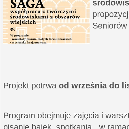
środowis
propozycj
Seniorów 
Projekt potrwa
od września do l
Program obejmuje zajęcia i warszt
pisanie bajek, spotkania w ramach