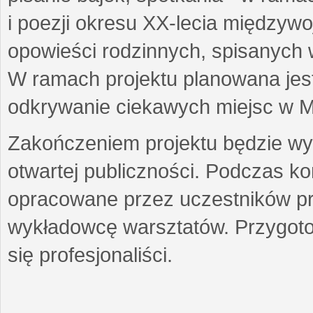
i poezji okresu XX-lecia międzyw
opowieści rodzinnych, spisanych
W ramach projektu planowana jest
odkrywanie ciekawych miejsc w M
Zakończeniem projektu będzie wys
otwartej publiczności. Podczas k
opracowane przez uczestników p
wykładowcę warsztatów. Przygot
się profesjonaliści.