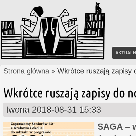
AKTUALN
Strona główna
» Wkrótce ruszają zapisy
Jesteś tutaj
Wkrótce ruszają zapisy do 
Iwona
2018-08-31 15:33
SAGA – w