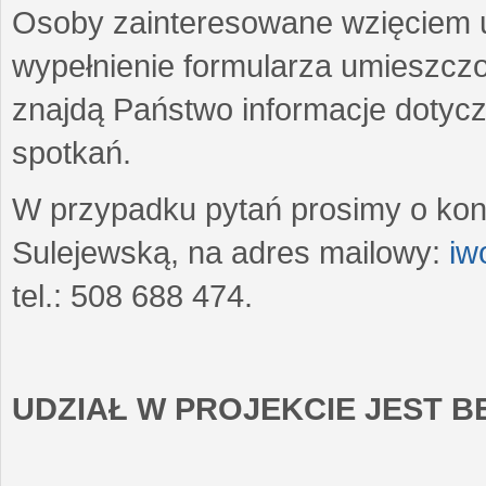
Osoby zainteresowane wzięciem u
wypełnienie formularza umieszczo
znajdą Państwo informacje dotyc
spotkań.
W przypadku pytań prosimy o kon
Sulejewską, na adres mailowy:
iw
tel.: 508 688 474.
UDZIAŁ W PROJEKCIE JEST 