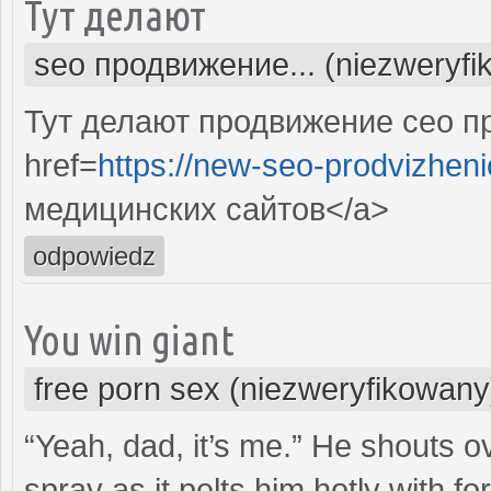
Тут делают
seo продвижение... (niezweryfi
Тут делают продвижение сео п
href=
https://new-seo-prodvizheni
медицинских сайтов</a>
odpowiedz
You win giant
free porn sex (niezweryfikowany
“Yeah, dad, it’s me.” He shouts ov
spray as it pelts him hotly with fo