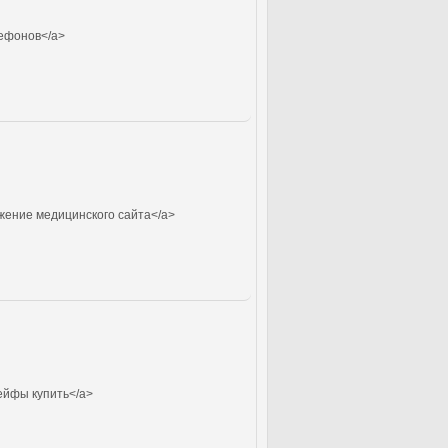
ефонов</a>
жение медицинского сайта</a>
ейфы купить</a>