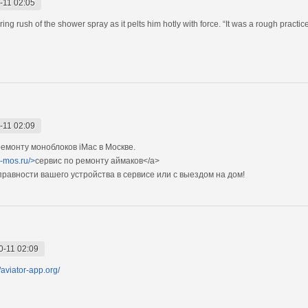
-11 02:05
ring rush of the shower spray as it pelts him hotly with force. “It was a rough practice
-11 02:09
монту моноблоков iMac в Москве.
c-mos.ru/>
сервис по ремонту аймаков</a>
авности вашего устройства в сервисе или с выездом на дом!
0-11 02:09
//aviator-app.org/