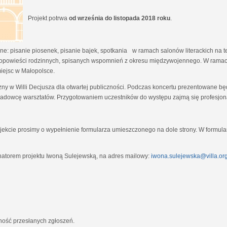
Projekt potrwa
od września do listopada 2018 roku
.
e: pisanie piosenek, pisanie bajek, spotkania w ramach salonów literackich na tem
opowieści rodzinnych, spisanych wspomnień z okresu międzywojennego. W ramach
miejsc w Małopolsce.
zny w Willi Decjusza dla otwartej publiczności. Podczas koncertu prezentowane 
adowcę warsztatów. Przygotowaniem uczestników do występu zajmą się profesjona
ekcie prosimy o wypełnienie formularza umieszczonego na dole strony. W formula
natorem projektu Iwoną Sulejewską, na adres mailowy:
iwona.sulejewska@villa.org
jność przesłanych zgłoszeń.