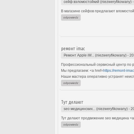
сейф взломостойкий (niezweryfikowany)
В магазине сейфов предлагают вломостой
odpowiedz
ремонт imac
Ремонт Apple iM... (niezweryfikowany)
-
20
Профессиональный сервисный центр по ре
Мы предлагаем: <a href=
https://remont-ima
Наши мастера оперативно устранят неиспр
odpowiedz
Тут делают
seo медицинских... (niezweryfikowany)
-
2
Тут делают продвижение seo медицина <a 
odpowiedz