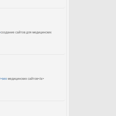
>
создание сайтов для медицинских
/>seo
медицинских сайтов</a>