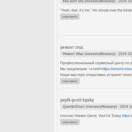
free porn sex (niezweryfikowany)
-
2024-10
“Yeah, dad, it’s me.” He shouts over the bliste
odpowiedz
ремонт imac
Ремонт iMac (niezweryfikowany)
-
2024-10
Профессиональный сервисный центр по ре
Мы предлагаем: <a href=
https://remont-ima
Наши мастера оперативно устранят неиспр
odpowiedz
ywydk qoreh bgwkq
QuentinDrunc (niezweryfikowany)
-
2024-1
Uncover Hidden Gems: Visit Us Today
https:
odpowiedz