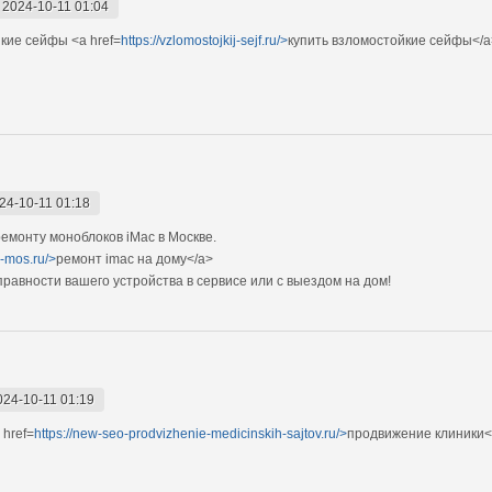
-
2024-10-11 01:04
кие сейфы <a href=
https://vzlomostojkij-sejf.ru/>
купить взломостойкие сейфы</a
24-10-11 01:18
монту моноблоков iMac в Москве.
c-mos.ru/>
ремонт imac на дому</a>
авности вашего устройства в сервисе или с выездом на дом!
024-10-11 01:19
href=
https://new-seo-prodvizhenie-medicinskih-sajtov.ru/>
продвижение клиники<