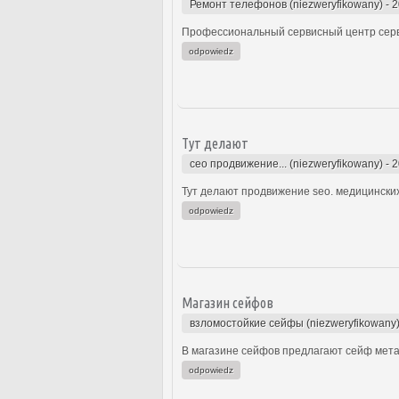
Ремонт телефонов (niezweryfikowany)
-
2
Профессиональный сервисный центр серв
odpowiedz
Тут делают
сео продвижение... (niezweryfikowany)
-
2
Тут делают продвижение seo. медицинских.
odpowiedz
Магазин сейфов
взломостойкие сейфы (niezweryfikowany
В магазине сейфов предлагают сейф мета
odpowiedz