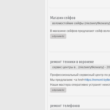
Магазин сейфов
взломостойкие сейфы (niezweryfikowany
В магазине сейфов предлагают сейф взло
odpowiedz
ремонт техники в воронеже
сервис центры в... (niezweryfikowany)
-
20
Профессиональный сервисный центр по ре
Мы предлагаем: <a href=
https://remont-bytte
Наши мастера оперативно устранят неиспр
odpowiedz
ремонт телефонов