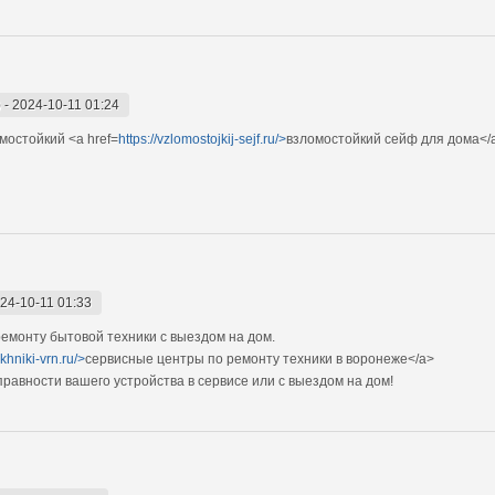
)
-
2024-10-11 01:24
мостойкий <a href=
https://vzlomostojkij-sejf.ru/>
взломостойкий сейф для дома</
24-10-11 01:33
монту бытовой техники с выездом на дом.
khniki-vrn.ru/>
сервисные центры по ремонту техники в воронеже</a>
авности вашего устройства в сервисе или с выездом на дом!