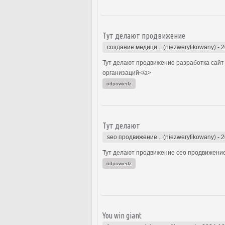
Тут делают продвижение
создание медици... (niezweryfikowany)
-
2
Тут делают продвижение разработка сайт 
организаций</a>
odpowiedz
Тут делают
seo продвижение... (niezweryfikowany)
-
2
Тут делают продвижение сео продвижение
odpowiedz
You win giant