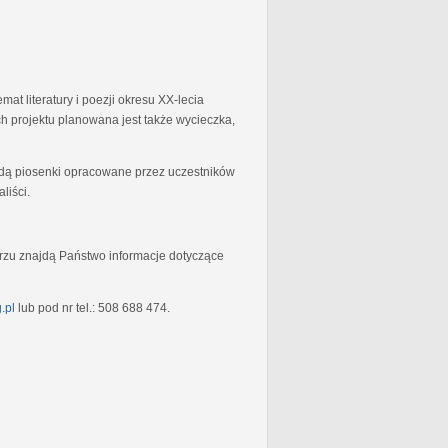
at literatury i poezji okresu XX-lecia
 projektu planowana jest także wycieczka,
będą piosenki opracowane przez uczestników
liści.
rzu znajdą Państwo informacje dotyczące
.pl
lub pod nr tel.: 508 688 474.