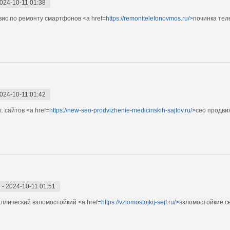
024-10-11 01:38
ис по ремонту смартфонов <a href=
https://remonttelefonovmos.ru/>
починка тел
024-10-11 01:42
 сайтов <a href=
https://new-seo-prodvizhenie-medicinskih-sajtov.ru/>
сео продви
)
-
2024-10-11 01:51
ллический взломостойкий <a href=
https://vzlomostojkij-sejf.ru/>
взломостойкие с