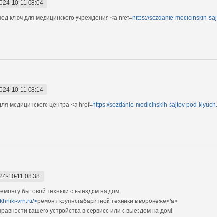
024-10-11 08:04
од ключ для медицинского учреждения <a href=
https://sozdanie-medicinskih-saj
024-10-11 08:14
ля медицинского центра <a href=
https://sozdanie-medicinskih-sajtov-pod-klyuch.
24-10-11 08:38
монту бытовой техники с выездом на дом.
khniki-vrn.ru/>
ремонт крупногабаритной техники в воронеже</a>
авности вашего устройства в сервисе или с выездом на дом!