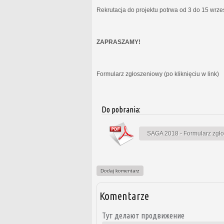
Rekrutacja do projektu potrwa od 3 do 15 wrz
ZAPRASZAMY!
Formularz zgłoszeniowy (po kliknięciu w link)
Do pobrania:
SAGA 2018 - Formularz zgł
Dodaj komentarz
Komentarze
Тут делают продвижение