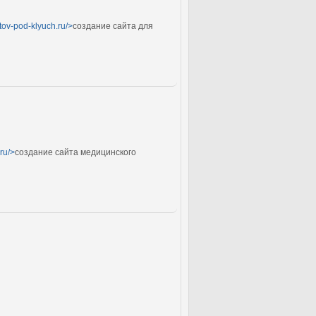
tov-pod-klyuch.ru/>
создание сайта для
ru/>
создание сайта медицинского