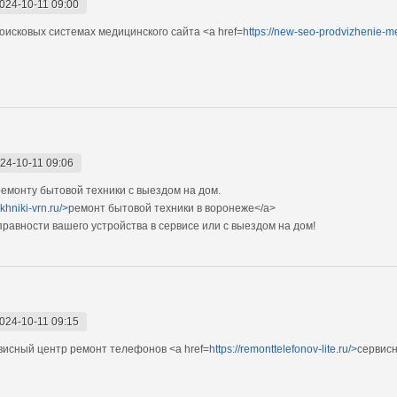
024-10-11 09:00
исковых системах медицинского сайта <a href=
https://new-seo-prodvizhenie-me
24-10-11 09:06
монту бытовой техники с выездом на дом.
khniki-vrn.ru/>
ремонт бытовой техники в воронеже</a>
авности вашего устройства в сервисе или с выездом на дом!
024-10-11 09:15
исный центр ремонт телефонов <a href=
https://remonttelefonov-lite.ru/>
сервис