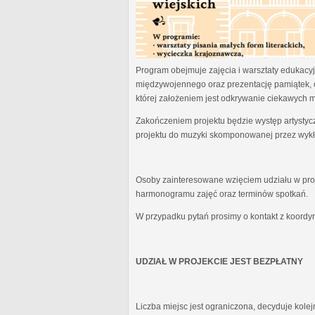
Program obejmuje zajęcia i warsztaty edukacyjn
międzywojennego oraz prezentację pamiątek, 
której założeniem jest odkrywanie ciekawych 
Zakończeniem projektu będzie występ artystyc
projektu do muzyki skomponowanej przez wykł
Osoby zainteresowane wzięciem udziału w proj
harmonogramu zajęć oraz terminów spotkań.
W przypadku pytań prosimy o kontakt z koordy
UDZIAŁ W PROJEKCIE JEST BEZPŁATNY
Liczba miejsc jest ograniczona, decyduje kole