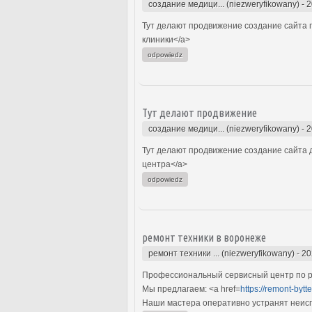
создание медици... (niezweryfikowany)
-
2
Тут делают продвижение создание сайта п
клиники</a>
odpowiedz
Тут делают продвижение
создание медици... (niezweryfikowany)
-
2
Тут делают продвижение создание сайта д
центра</a>
odpowiedz
ремонт техники в воронеже
ремонт техники ... (niezweryfikowany)
-
20
Профессиональный сервисный центр по ре
Мы предлагаем: <a href=
https://remont-bytte
Наши мастера оперативно устранят неиспр