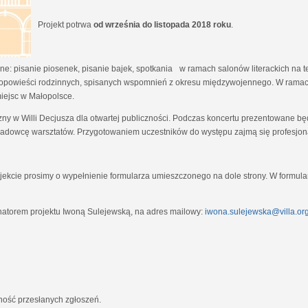
Projekt potrwa
od września do listopada 2018 roku
.
e: pisanie piosenek, pisanie bajek, spotkania w ramach salonów literackich na tem
opowieści rodzinnych, spisanych wspomnień z okresu międzywojennego. W ramach
miejsc w Małopolsce.
zny w Willi Decjusza dla otwartej publiczności. Podczas koncertu prezentowane 
adowcę warsztatów. Przygotowaniem uczestników do występu zajmą się profesjona
ekcie prosimy o wypełnienie formularza umieszczonego na dole strony. W formula
natorem projektu Iwoną Sulejewską, na adres mailowy:
iwona.sulejewska@villa.org
jność przesłanych zgłoszeń.