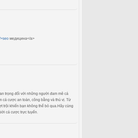
u/>seo
медицина</a>
quan trọng đối với những người đam mê cá
cá cược an toàn, công bằng và thú vị. Từ
ợt trội khiến bạn không thể bỏ qua.Hãy cùng
iới cá cược trực tuyến.