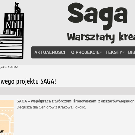
AKTUALNOŚCI
O PROJEKCIE
TEKSTY
BI
ojektu SAGA!
owego projektu SAGA!
SAGA – współpraca z twórczymi środowiskami z obszarów wiejskic
Decjusza dla Seniorów z Krakowa i okolic.