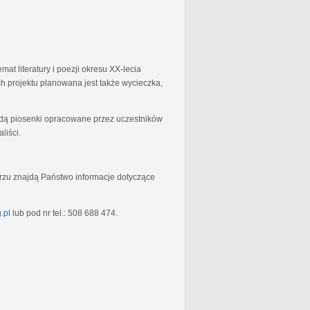
at literatury i poezji okresu XX-lecia
 projektu planowana jest także wycieczka,
będą piosenki opracowane przez uczestników
liści.
rzu znajdą Państwo informacje dotyczące
.pl
lub pod nr tel.: 508 688 474.