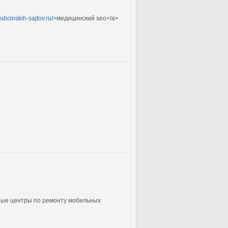
dicinskih-sajtov.ru/>
медицинский seo</a>
ные центры по ремонту мобильных