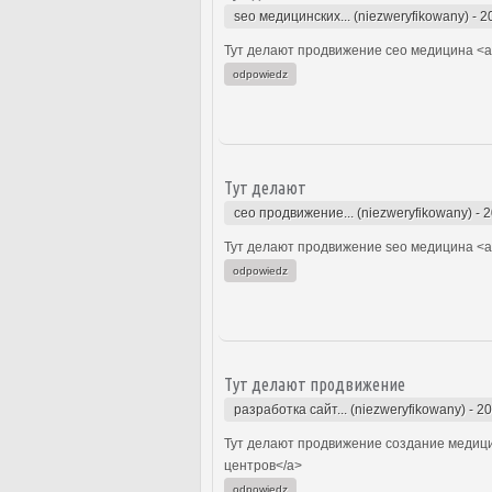
seo медицинских... (niezweryfikowany)
-
2
Тут делают продвижение сео медицина <a 
odpowiedz
Тут делают
сео продвижение... (niezweryfikowany)
-
2
Тут делают продвижение seo медицина <a 
odpowiedz
Тут делают продвижение
разработка сайт... (niezweryfikowany)
-
20
Тут делают продвижение создание медицин
центров</a>
odpowiedz