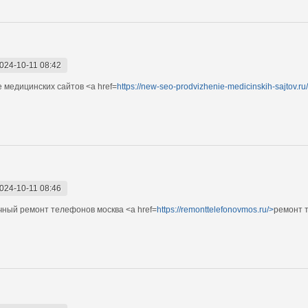
024-10-11 08:42
 медицинских сайтов <a href=
https://new-seo-prodvizhenie-medicinskih-sajtov.ru
024-10-11 08:46
ный ремонт телефонов москва <a href=
https://remonttelefonovmos.ru/>
ремонт 