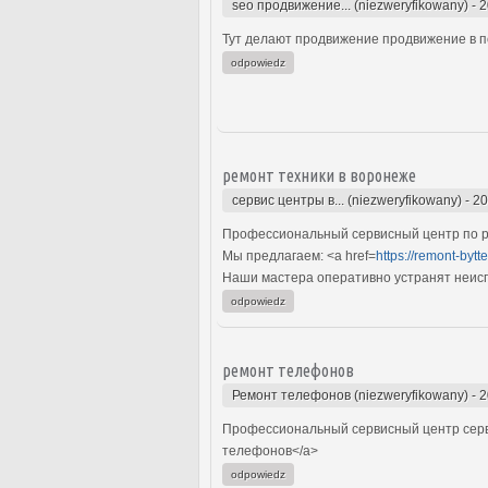
seo продвижение... (niezweryfikowany)
-
2
Тут делают продвижение продвижение в по
odpowiedz
ремонт техники в воронеже
сервис центры в... (niezweryfikowany)
-
20
Профессиональный сервисный центр по ре
Мы предлагаем: <a href=
https://remont-bytte
Наши мастера оперативно устранят неиспр
odpowiedz
ремонт телефонов
Ремонт телефонов (niezweryfikowany)
-
2
Профессиональный сервисный центр серв
телефонов</a>
odpowiedz