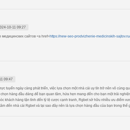
024-10-11 09:27
 медицинских сайтов <a href=
https://new-seo-prodvizhenie-medicinskih-sajtov.r
11 09:47
ực tuyến ngày càng phát triển, việc lựa chọn một nhà cái uy tín trở nên vô cùng 
chọn hàng đầu đáng để bạn quan tâm, hứa hẹn mang đến cho bạn một trải nghiệm 
sóc khách hàng tận tình đến tỷ lệ cược cạnh tranh, Rgbet sở hữu nhiều ưu điểm vư
âm đến nhà cái Rgbet và tại sao đây nên là lựa chọn hàng đầu của bạn trong thế g