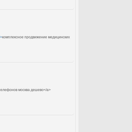
/>
комплексное продвижение медицинских
телефонов москва дешево</a>