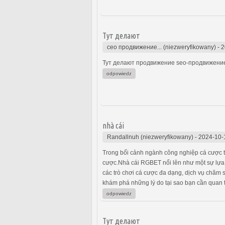
Тут делают
сео продвижение... (niezweryfikowany)
-
2
Тут делают продвижение seo-продвижение
odpowiedz
nhà cái
Randallnuh (niezweryfikowany)
-
2024-10-
Trong bối cảnh ngành công nghiệp cá cược tr
cược.Nhà cái RGBET nổi lên như một sự lựa 
các trò chơi cá cược đa dạng, dịch vụ chăm 
khám phá những lý do tại sao bạn cần quan t
odpowiedz
Тут делают