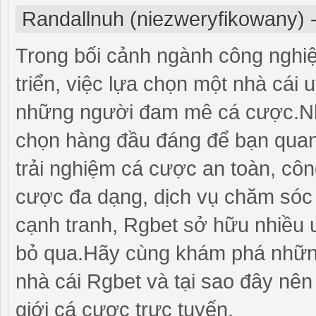
Randallnuh (niezweryfikowany)
Trong bối cảnh ngành công nghiệ
triển, việc lựa chọn một nhà cái 
những người đam mê cá cược.Nh
chọn hàng đầu đáng để bạn qua
trải nghiệm cá cược an toàn, côn
cược đa dạng, dịch vụ chăm sóc 
cạnh tranh, Rgbet sở hữu nhiều 
bỏ qua.Hãy cùng khám phá những
nhà cái Rgbet và tại sao đây nên
giới cá cược trực tuyến.