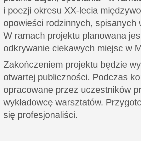
i poezji okresu XX-lecia międzyw
opowieści rodzinnych, spisanych
W ramach projektu planowana jest
odkrywanie ciekawych miejsc w M
Zakończeniem projektu będzie wys
otwartej publiczności. Podczas k
opracowane przez uczestników p
wykładowcę warsztatów. Przygot
się profesjonaliści.