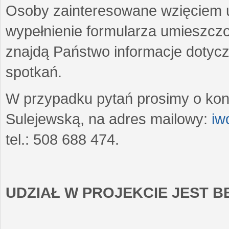
Osoby zainteresowane wzięciem u
wypełnienie formularza umieszczo
znajdą Państwo informacje dotyc
spotkań.
W przypadku pytań prosimy o kon
Sulejewską, na adres mailowy:
iw
tel.: 508 688 474.
UDZIAŁ W PROJEKCIE JEST 