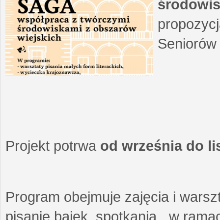
środowis
propozycj
Seniorów 
Projekt potrwa
od września do l
Program obejmuje zajęcia i warszt
pisanie bajek, spotkania w ramach