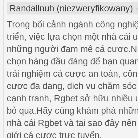
Randallnuh (niezweryfikowany)
Trong bối cảnh ngành công nghiệ
triển, việc lựa chọn một nhà cái 
những người đam mê cá cược.Nh
chọn hàng đầu đáng để bạn qua
trải nghiệm cá cược an toàn, côn
cược đa dạng, dịch vụ chăm sóc 
cạnh tranh, Rgbet sở hữu nhiều 
bỏ qua.Hãy cùng khám phá những
nhà cái Rgbet và tại sao đây nên
giới cá cược trực tuyến.