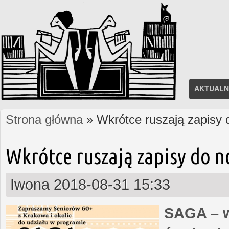
AKTUALN
Strona główna
» Wkrótce ruszają zapisy
Jesteś tutaj
Wkrótce ruszają zapisy do 
Iwona
2018-08-31 15:33
SAGA – w