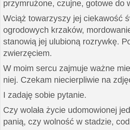
przymrużone, czujne, gotowe do wa
Wciąż towarzyszy jej ciekawość ś
ogrodowych krzaków, mordowanie w
stanowią jej ulubioną rozrywkę. Po
zwierzęciem.
W moim sercu zajmuje ważne miejs
niej. Czekam niecierpliwie na zdję
I zadaję sobie pytanie.
Czy wolała życie udomowionej jed
panią, czy wolność w stadzie, co