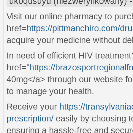
ukoqusuyu (niezweryfikowany)
Visit our online pharmacy to pur
href=
https://pittmanchiro.com/dr
acquire your medicine without de
In need of efficient HIV treatmen
href="
https://brazosportregionalf
40mg</a> through our website fo
to manage your health.
Receive your
https://transylvani
prescription/
easily by choosing to
ensuring a hassle-free and secur