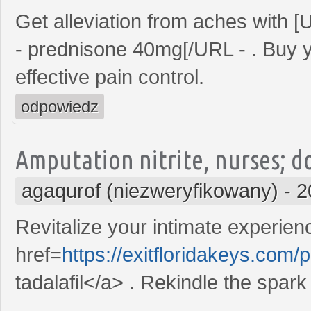
Get alleviation from aches with 
- prednisone 40mg[/URL - . Buy 
effective pain control.
odpowiedz
Amputation nitrite, nurses; do
agaqurof (niezweryfikowany)
-
2
Revitalize your intimate experien
href=
https://exitfloridakeys.com/
tadalafil</a> . Rekindle the spa