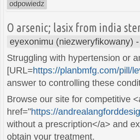
odpowiedz
O arsenic; lasix from india st
eyexonimu (niezweryfikowany)
Struggling with hypertension or 
[URL=
https://planbmfg.com/pill/le
answer to controlling these condi
Browse our site for competitive <
href="
https://andrealangforddesi
without a prescription</a> and exp
obtain your treatment.