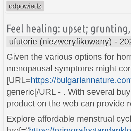
odpowiedz
Feel healing: upset; grunting
ufutorie (niezweryfikowany)
-
20
Given the various options for hor
menopausal symptoms might con
[URL=
https://bulgariannature.co
generic[/URL - . With several buy
product on the web can provide reli
Explore affordable menstrual cyc
href="
https://primerafootandankle