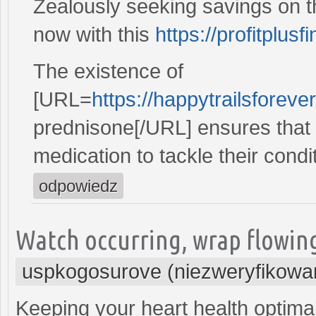
Zealously seeking savings on t
now with this
https://profitplusf
The existence of
[URL=
https://happytrailsforev
prednisone[/URL] ensures that i
medication to tackle their condit
odpowiedz
Watch occurring, wrap flowing
uspkogosurove (niezweryfikowa
Keeping your heart health optimal