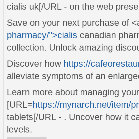
cialis uk[/URL - on the web presen
Save on your next purchase of <
pharmacy/">cialis
canadian pharm
collection. Unlock amazing discou
Discover how
https://cafeoresta
alleviate symptoms of an enlarged
Learn more about managing your 
[URL=
https://mynarch.net/item/p
tablets[/URL - . Uncover how it c
levels.