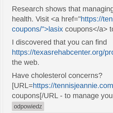
Research shows that managing c
health. Visit <a href="
https://te
coupons/">lasix
coupons</a> to 
I discovered that you can find
https://texasrehabcenter.org/pr
the web.
Have cholesterol concerns?
[URL=
https://tennisjeannie.co
coupons[/URL - to manage your 
odpowiedz