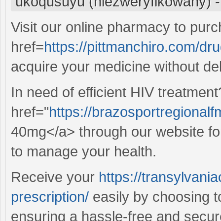
ukoqusuyu (niezweryfikowany)
Visit our online pharmacy to pur
href=
https://pittmanchiro.com/dr
acquire your medicine without de
In need of efficient HIV treatmen
href="
https://brazosportregionalf
40mg</a> through our website fo
to manage your health.
Receive your
https://transylvani
prescription/
easily by choosing to
ensuring a hassle-free and secur