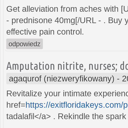
Get alleviation from aches with 
- prednisone 40mg[/URL - . Buy 
effective pain control.
odpowiedz
Amputation nitrite, nurses; do
agaqurof (niezweryfikowany)
-
2
Revitalize your intimate experien
href=
https://exitfloridakeys.com/
tadalafil</a> . Rekindle the spa