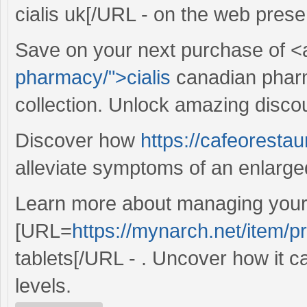
cialis uk[/URL - on the web presen
Save on your next purchase of <
pharmacy/">cialis
canadian pharm
collection. Unlock amazing discou
Discover how
https://cafeoresta
alleviate symptoms of an enlarged
Learn more about managing your 
[URL=
https://mynarch.net/item/p
tablets[/URL - . Uncover how it c
levels.