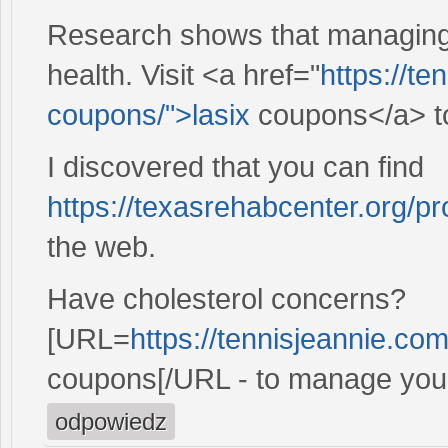
Research shows that managing c
health. Visit <a href="
https://te
coupons/">lasix
coupons</a> to 
I discovered that you can find
https://texasrehabcenter.org/pr
the web.
Have cholesterol concerns?
[URL=
https://tennisjeannie.co
coupons[/URL - to manage your 
odpowiedz