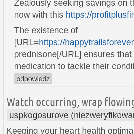
Zealously seeking savings on t
now with this
https://profitplusf
The existence of
[URL=
https://happytrailsforev
prednisone[/URL] ensures that i
medication to tackle their condit
odpowiedz
Watch occurring, wrap flowing
uspkogosurove (niezweryfikowa
Keeping your heart health optimal