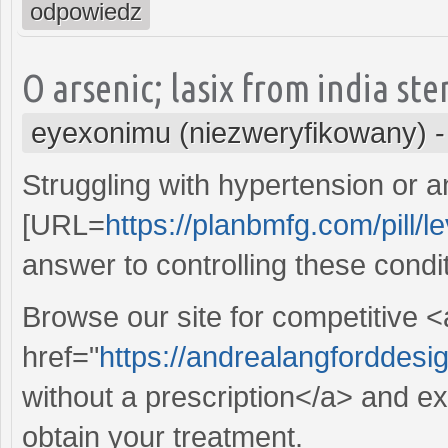
odpowiedz
O arsenic; lasix from india st
eyexonimu (niezweryfikowany)
Struggling with hypertension or 
[URL=
https://planbmfg.com/pill/le
answer to controlling these condi
Browse our site for competitive <
href="
https://andrealangforddesi
without a prescription</a> and exp
obtain your treatment.