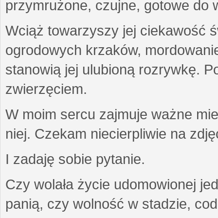
przymrużone, czujne, gotowe do wa
Wciąż towarzyszy jej ciekawość ś
ogrodowych krzaków, mordowanie w
stanowią jej ulubioną rozrywkę. Po
zwierzęciem.
W moim sercu zajmuje ważne miejs
niej. Czekam niecierpliwie na zdję
I zadaję sobie pytanie.
Czy wolała życie udomowionej jed
panią, czy wolność w stadzie, co