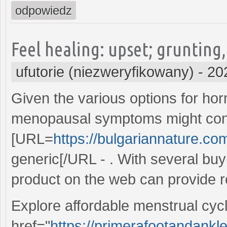
odpowiedz
Feel healing: upset; grunting
ufutorie (niezweryfikowany)
-
20
Given the various options for hor
menopausal symptoms might con
[URL=
https://bulgariannature.co
generic[/URL - . With several buy
product on the web can provide reli
Explore affordable menstrual cyc
href="
https://primerafootandankle