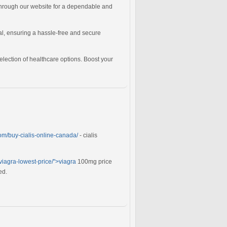
rough our website for a dependable and
al, ensuring a hassle-free and secure
election of healthcare options. Boost your
.com/buy-cialis-online-canada/
- cialis
viagra-lowest-price/">viagra
100mg price
ed.