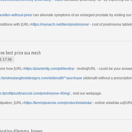
moxifen-without-pres/
can alleviate symptoms of an enlarged prostate by visiting our
nditions with [URL=
https://mynarch.net/item/prednisone/
- cost of prednisone tablet
sone best price usa mesh
1 17:36
plore how [URL=
https://planbmfg.com/pill/levitra/
- levitra[/URL - could be your answer
s://andrealangforddesigns.com/sildenafil/">purchase
sildenafil without a prescriptio
s://profitplusfinancial.com/prednisone-40mg/
, visit our webpage.
stipation, [URL=
https://tennisjeannie.com/product/vidalista/
- online vidalista us[/UR
bination dilemma, known.