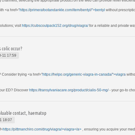
 channels, selecting the appropriate product on the web can provide relief efficientl
th <a href="
https://primerafootandankle.com/item/bentyl/">bentyl
without prescriptio
lutions; visit
https://cubscoutpack152.org/drug/viagra/
for a reliable and private wa
 colic occur?
-11 17:59
Consider trying <a href="
https://helpo.org/generic-viagra-in-canada/">viagra
witho
 your ED? Discover
https://transylvaniacare.org/product/cialis-50-mg/
- your go-to cho
aluable contact, haematop
1 18:07
f=
https://pittmanchiro.com/drug/viagra/>viagra</a>
, ensuring you acquire your medi