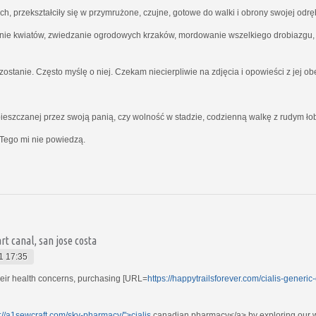
ich, przekształciły się w przymrużone, czujne, gotowe do walki i obrony swojej odrę
nie kwiatów, zwiedzanie ogrodowych krzaków, mordowanie wszelkiego drobiazgu, kt
ostanie. Często myślę o niej. Czekam niecierpliwie na zdjęcia i opowieści z jej o
ieszczanej przez swoją panią, czy wolność w stadzie, codzienną walkę z rudym ł
Tego mi nie powiedzą.
t canal, san jose costa
1 17:35
their health concerns, purchasing [URL=
https://happytrailsforever.com/cialis-generi
s://a1sewcraft.com/sky-pharmacy/">cialis
canadian pharmacy</a> by exploring our w