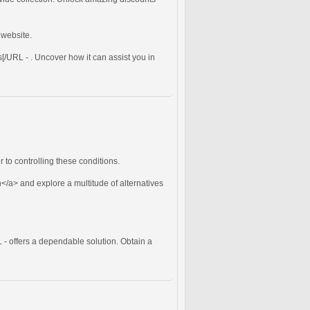
 website.
s[/URL - . Uncover how it can assist you in
 to controlling these conditions.
n</a> and explore a multitude of alternatives
L - offers a dependable solution. Obtain a