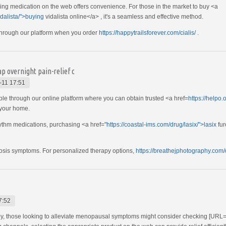
ying medication on the web offers convenience. For those in the market to buy <a
idalista/">buying
vidalista online</a> , it's a seamless and effective method.
y through our platform when you order
https://happytrailsforever.com/cialis/
.
p overnight pain-relief c
-11 17:51
ble through our online platform where you can obtain trusted <a href=
https://helpo
 your home.
hythm medications, purchasing <a href="
https://coastal-ims.com/drug/lasix/">lasix
fur
iosis symptoms. For personalized therapy options,
https://breathejphotography.com/
7:52
py, those looking to alleviate menopausal symptoms might consider checking [URL