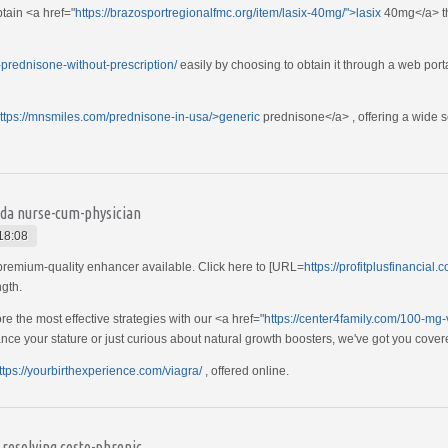
btain <a href="
https://brazosportregionalfmc.org/item/lasix-40mg/">lasix
40mg</a> th
t-prednisone-without-prescription/
easily by choosing to obtain it through a web port
ttps://mnsmiles.com/prednisone-in-usa/>generic
prednisone</a> , offering a wide s
nada nurse-cum-physician
18:08
, premium-quality enhancer available. Click here to [URL=
https://profitplusfinancial
gth.
 the most effective strategies with our <a href="
https://center4family.com/100-mg-
nce your stature or just curious about natural growth boosters, we've got you cover
ttps://yourbirthexperience.com/viagra/
, offered online.
 resolving costo-phrenic