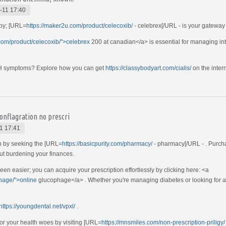
-11 17:40
apy; [URL=
https://maker2u.com/product/celecoxib/
- celebrex[/URL - is your gateway 
com/product/celecoxib/">celebrex
200 at canadian</a> is essential for managing int
BPH symptoms? Explore how you can get
https://classybodyart.com/cialis/
on the intern
conflagration no prescri
1 17:41
on by seeking the [URL=
https://basicpurity.com/pharmacy/
- pharmacy[/URL - . Purch
ut burdening your finances.
n easier; you can acquire your prescription effortlessly by clicking here: <a
hage/">online
glucophage</a> . Whether you're managing diabetes or looking for a r
https://youngdental.net/vpxl/
.
for your health woes by visiting [URL=
https://mnsmiles.com/non-prescription-priligy/