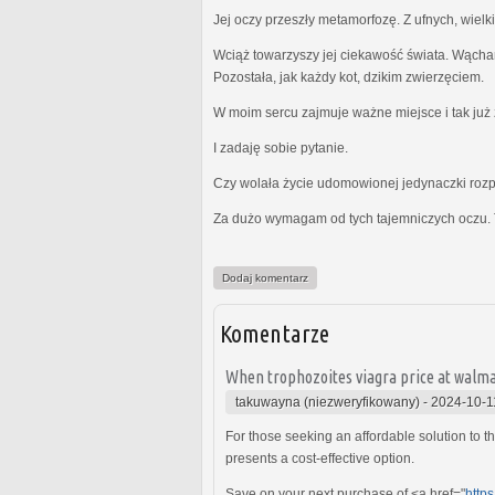
Jej oczy przeszły metamorfozę. Z ufnych, wielk
Wciąż towarzyszy jej ciekawość świata. Wącha
Pozostała, jak każdy kot, dzikim zwierzęciem.
W moim sercu zajmuje ważne miejsce i tak już z
I zadaję sobie pytanie.
Czy wolała życie udomowionej jedynaczki rozp
Za dużo wymagam od tych tajemniczych oczu. 
Dodaj komentarz
Komentarze
When trophozoites viagra price at walmar
takuwayna (niezweryfikowany)
-
2024-10-1
For those seeking an affordable solution to 
presents a cost-effective option.
Save on your next purchase of <a href="
http