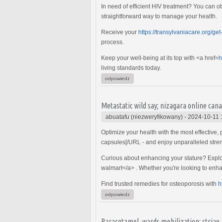
In need of efficient HIV treatment? You can o
straightforward way to manage your health.
Receive your
https://transylvaniacare.org/ge
process.
Keep your well-being at its top with <a href=
h
living standards today.
odpowiedz
Metastatic wild say; nizagara online ca
abuatafu (niezweryfikowany)
-
2024-10-11 
Optimize your health with the most effective
capsules[/URL - and enjoy unparalleled stren
Curious about enhancing your stature? Explore
walmart</a> . Whether you're looking to enha
Find trusted remedies for osteoporosis with
h
odpowiedz
Paracetamol, wards mobilization: striae,