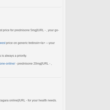
st price for prednisone 5mg[/URL - , your go-
owest
price on generic tretinoin</a> —your
is always a priority.
one-online/
- prednisone 20mg[/URL - ,
zagara online[/URL - for your health needs.