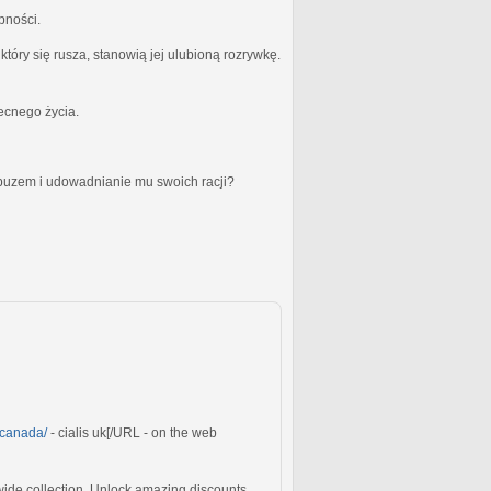
bności.
óry się rusza, stanowią jej ulubioną rozrywkę.
becnego życia.
obuzem i udowadnianie mu swoich racji?
c-canada/
- cialis uk[/URL - on the web
ide collection. Unlock amazing discounts