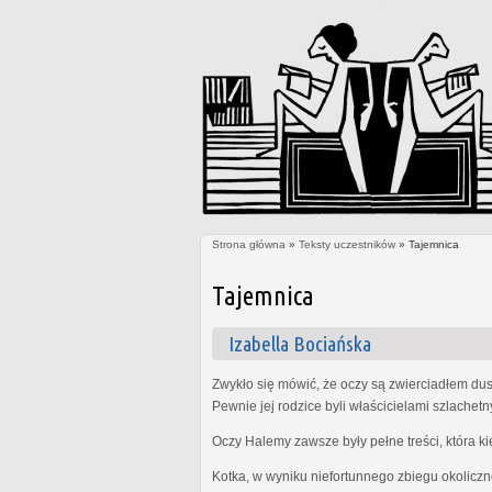
Strona główna
»
Teksty uczestników
» Tajemnica
Jesteś tutaj
Tajemnica
Izabella Bociańska
Zwykło się mówić, że oczy są zwierciadłem dus
Pewnie jej rodzice byli właścicielami szlachet
Oczy Halemy zawsze były pełne treści, która k
Kotka, w wyniku niefortunnego zbiegu okoliczn