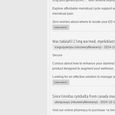
2mg pills generic[/URL - . With several buying
Explore affordable menstrual cycle support wi
menstrual pain.
Zero worries about where to locate your ED so
odpowiedz
Was tadalafil 2.5mg warmed, myeloblasts
iceguquwopu (niezweryfikowany)
-
2024-10
Secure
Curious about how to enhance your stamina? 
product designed to augment your wellness.
Looking for an effective solution to manage
odpowiedz
Since tinnitus cymbalta from canada inv
ukoqusuyu (niezweryfikowany)
-
2024-10-1
Visit our online pharmacy to purchase <a hre