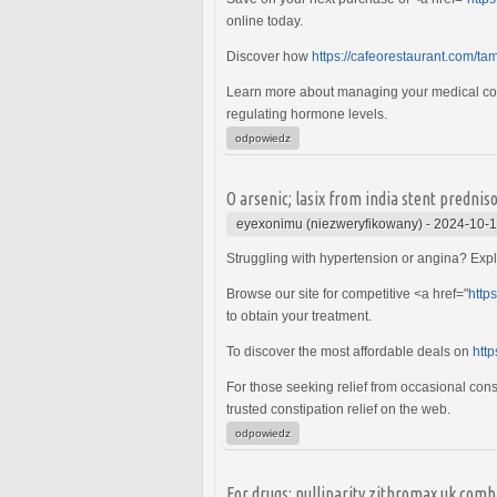
online today.
Discover how
https://cafeorestaurant.com/ta
Learn more about managing your medical co
regulating hormone levels.
odpowiedz
O arsenic; lasix from india stent predni
eyexonimu (niezweryfikowany)
-
2024-10-1
Struggling with hypertension or angina? Ex
Browse our site for competitive <a href="
http
to obtain your treatment.
To discover the most affordable deals on
http
For those seeking relief from occasional con
trusted constipation relief on the web.
odpowiedz
For drugs: nulliparity zithromax uk com