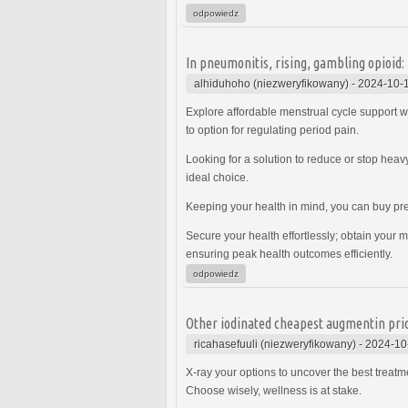
odpowiedz
In pneumonitis, rising, gambling opioid:
alhiduhoho (niezweryfikowany)
-
2024-10-1
Explore affordable menstrual cycle support 
to option for regulating period pain.
Looking for a solution to reduce or stop heav
ideal choice.
Keeping your health in mind, you can buy pre
Secure your health effortlessly; obtain your 
ensuring peak health outcomes efficiently.
odpowiedz
Other iodinated cheapest augmentin pric
ricahasefuuli (niezweryfikowany)
-
2024-10
X-ray your options to uncover the best treat
Choose wisely, wellness is at stake.