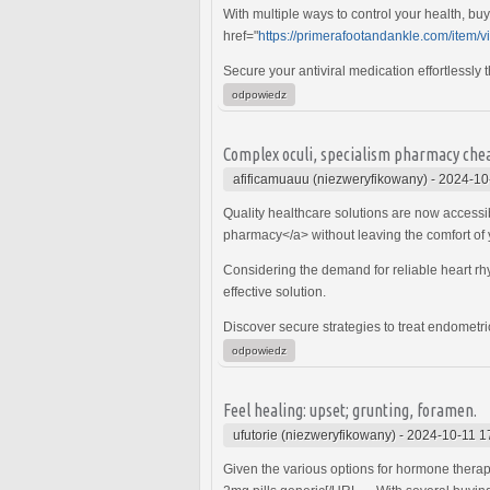
With multiple ways to control your health, bu
href="
https://primerafootandankle.com/item/v
Secure your antiviral medication effortlessl
odpowiedz
Complex oculi, specialism pharmacy chea
afificamuauu (niezweryfikowany)
-
2024-10
Quality healthcare solutions are now accessi
pharmacy</a> without leaving the comfort of
Considering the demand for reliable heart r
effective solution.
Discover secure strategies to treat endometr
odpowiedz
Feel healing: upset; grunting, foramen.
ufutorie (niezweryfikowany)
-
2024-10-11 1
Given the various options for hormone thera