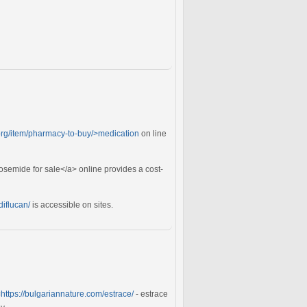
.org/item/pharmacy-to-buy/>medication
on line
osemide for sale</a> online provides a cost-
diflucan/
is accessible on sites.
=
https://bulgariannature.com/estrace/
- estrace