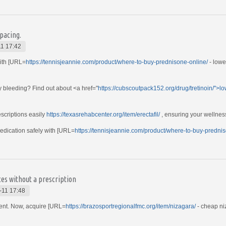
 pacing.
1 17:42
with [URL=
https://tennisjeannie.com/product/where-to-buy-prednisone-online/
- lowe
y bleeding? Find out about <a href="
https://cubscoutpack152.org/drug/tretinoin/">l
scriptions easily
https://texasrehabcenter.org/item/erectafil/
, ensuring your wellness 
medication safely with [URL=
https://tennisjeannie.com/product/where-to-buy-prednis
es without a prescription
-11 17:48
ment. Now, acquire [URL=
https://brazosportregionalfmc.org/item/nizagara/
- cheap ni