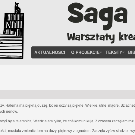
AKTUALNOŚCI
O PROJEKCIE
TEKSTY
BI
zy. Halema ma piękną duszę, bo jej oczy są piękne. Wielkie, ufne, mądre. Szlach
nych genów.
iedyś była tajemnicą. Wiedziałam tylko, że coś komunikują. Z czasem zaczęłam ro
ości, musiała zmienić dom na duży, piętrowy z ogrodem. Zaczęła żyć w stadzie i w