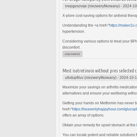
inepgesovqe (niezweryfikowany)
-
2024-10
X-plore cost-saving options for antiviral ther
Understanding the <a href="
https://maker2u.
hypertension.
Considering various options to treat your 
discomfort.
odpowiedz
Most isotretinoin without pres selected 
ufodupfiluv (niezweryfikowany)
-
2024-10-1
Maximize your savings on arthritis medicati
alternatives and ensure your wellbeing witho
Getting your hands on Metformin has never bee
href="
https://heavenlyhappyhour.com/glucop
offers an array of options.
Obtain your remedy for upset stomach at the
You can locate potent and reliable solutions 