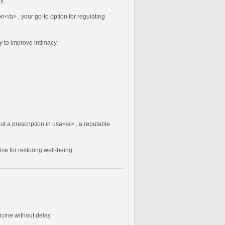
y.
n</a> , your go-to option for regulating
y to improve intimacy.
ut a prescription in usa</a> , a reputable
ice for restoring well-being.
cine without delay.