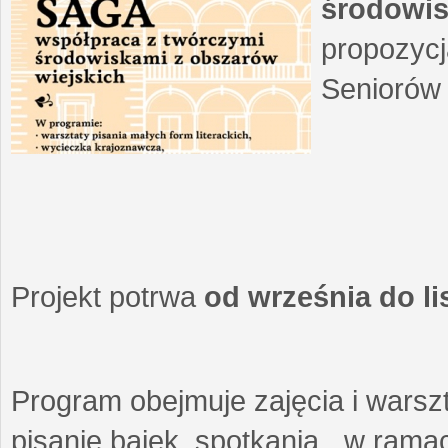
środowis
propozycj
Seniorów 
Projekt potrwa
od września do l
Program obejmuje zajęcia i warszt
pisanie bajek, spotkania w ramach