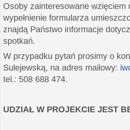
Osoby zainteresowane wzięciem u
wypełnienie formularza umieszczo
znajdą Państwo informacje dotyc
spotkań.
W przypadku pytań prosimy o kon
Sulejewską, na adres mailowy:
iw
tel.: 508 688 474.
UDZIAŁ W PROJEKCIE JEST 