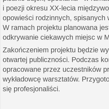
i poezji okresu XX-lecia międzyw
opowieści rodzinnych, spisanych
W ramach projektu planowana jest
odkrywanie ciekawych miejsc w M
Zakończeniem projektu będzie wys
otwartej publiczności. Podczas k
opracowane przez uczestników p
wykładowcę warsztatów. Przygot
się profesjonaliści.