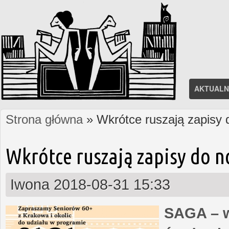
AKTUALN
Strona główna
» Wkrótce ruszają zapisy
Jesteś tutaj
Wkrótce ruszają zapisy do 
Iwona
2018-08-31 15:33
SAGA – w