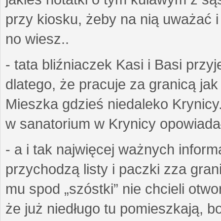
przy kiosku, żeby na nią uważać i ż
no wiesz..
- tata bliźniaczek Kasi i Basi prz
dlatego, że pracuje za granicą ja
Mieszka gdzieś niedaleko Krynicy.
w sanatorium w Krynicy opowiadał
- a i tak najwięcej ważnych inform
przychodzą listy i paczki zza gran
mu spod „szóstki” nie chcieli otwo
że już niedługo tu pomieszkają, bo 