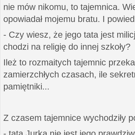
nie mów nikomu, to tajemnica. Wi
opowiadał mojemu bratu. I powiedzi
- Czy wiesz, że jego tata jest mil
chodzi na religię do innej szkoły?
Ileż to rozmaitych tajemnic przek
zamierzchłych czasach, ile sekret
pamiętniki...
Z czasem tajemnice wychodziły poz
- tata Jurka nie jest jego prawdzi