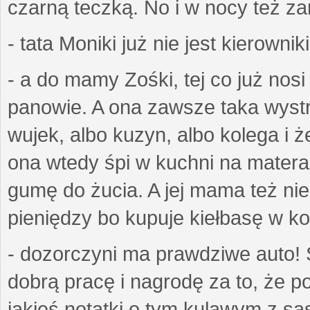
czarną teczką. No i w nocy też z
- tata Moniki już nie jest kierownik
- a do mamy Zośki, tej co już nos
panowie. A ona zawsze taka wyst
wujek, albo kuzyn, albo kolega i ż
ona wtedy śpi w kuchni na matera
gumę do żucia. A jej mama też ni
pieniędzy bo kupuje kiełbasę w k
- dozorczyni ma prawdziwe auto! 
dobrą pracę i nagrodę za to, że p
jakieś notatki o tym kulawym z są