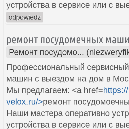
устройства в сервисе или с вы
odpowiedz
ремонт посудомечных маши
Ремонт посудомо... (niezweryf
Профессиональный сервисный 
машин с выездом на дом в Мос
Мы предлагаем: <a href=
https:
velox.ru/>
ремонт посудомоечны
Наши мастера оперативно устр
устройства в сервисе или с вы