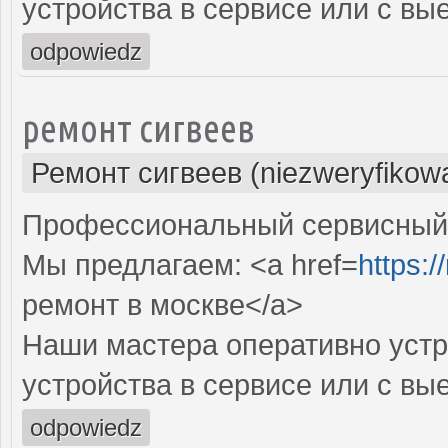
устройства в сервисе или с вы
odpowiedz
ремонт сигвеев
Ремонт сигвеев (niezweryfikow
Профессиональный сервисный ц
Мы предлагаем: <a href=
https:/
ремонт в москве</a>
Наши мастера оперативно устр
устройства в сервисе или с вы
odpowiedz