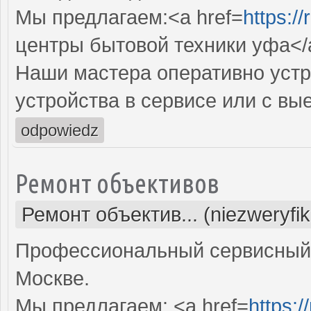
Мы предлагаем:<a href=
https:/
центры бытовой техники уфа</
Наши мастера оперативно устр
устройства в сервисе или с вы
odpowiedz
Ремонт объективов
Ремонт объектив... (niezweryfi
Профессиональный сервисный 
Москве.
Мы предлагаем: <a href=
https: