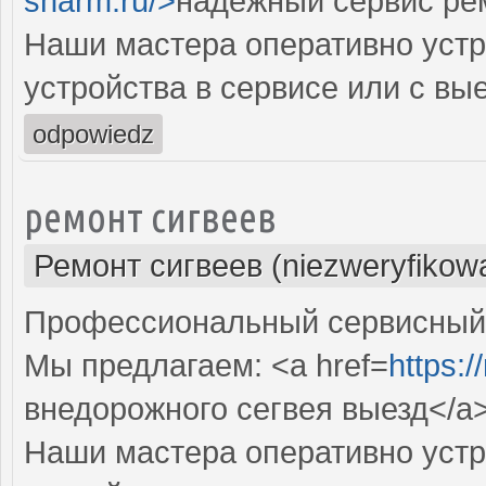
sharm.ru/>
надежный сервис ре
Наши мастера оперативно устр
устройства в сервисе или с вы
odpowiedz
ремонт сигвеев
Ремонт сигвеев (niezweryfikow
Профессиональный сервисный ц
Мы предлагаем: <a href=
https:/
внедорожного сегвея выезд</a
Наши мастера оперативно устр