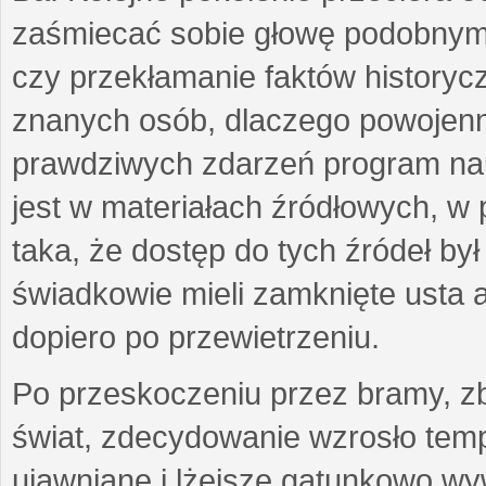
zaśmiecać sobie głowę podobnymi
czy przekłamanie faktów historycz
znanych osób, dlaczego powojenn
prawdziwych zdarzeń program nau
jest w materiałach źródłowych, w p
taka, że dostęp do tych źródeł by
świadkowie mieli zamknięte usta a
dopiero po przewietrzeniu.
Po przeskoczeniu przez bramy, zb
świat, zdecydowanie wzrosło temp
ujawniane i lżejsze gatunkowo wyw