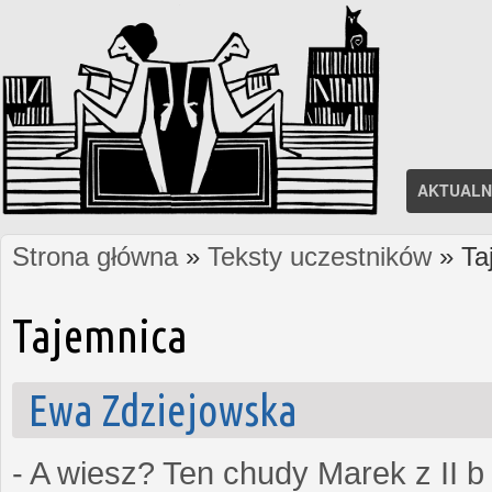
AKTUALN
Strona główna
»
Teksty uczestników
» Ta
Jesteś tutaj
Tajemnica
Ewa Zdziejowska
- A wiesz? Ten chudy Marek z II b 