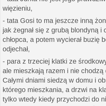
więzieniu,
- tata Gosi to ma jeszcze inną żo
jak żegnał się z grubą blondyną i 
chłopca, a potem wycierał buzię bo
odjechał,
- para z trzeciej klatki ze środko
ale mieszkają razem i nie chodzą 
Całymi dniami siedzą w domu i obs
którego mieszkania, a drzwi na k
tylko wtedy kiedy przychodzi do n