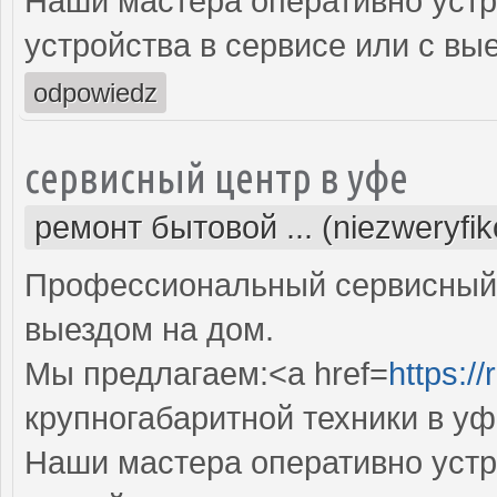
Наши мастера оперативно устр
устройства в сервисе или с вы
odpowiedz
сервисный центр в уфе
ремонт бытовой ... (niezweryfi
Профессиональный сервисный 
выездом на дом.
Мы предлагаем:<a href=
https:/
крупногабаритной техники в уф
Наши мастера оперативно устр