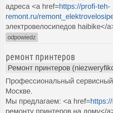
адреса <a href=
https://profi-teh-
remont.ru/remont_elektrovelosip
электровелосипедов haibike</a
odpowiedz
ремонт принтеров
Ремонт принтеров (niezweryfik
Профессиональный сервисный 
Москве.
Мы предлагаем: <a href=
https:/
ремонту принтеров на дому</a