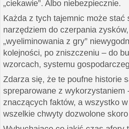
„ciekawie”. Albo niebezpiecznie.
Każda z tych tajemnic może stać
narzędziem do czerpania zysków,
„wyeliminowania z gry” niewygod
kolejności, po zniszczeniu – do 
wzorcach, systemu gospodarczego
Zdarza się, że te poufne historie
spreparowane z wykorzystaniem -
znaczących faktów, a wszystko w 
wszelkie chwyty dozwolone skoro 
Wybuchające co jakiś czas afery t