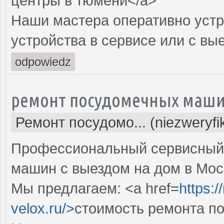
центры в тюмени</a>
Наши мастера оперативно устр
устройства в сервисе или с вы
odpowiedz
ремонт посудомечных маши
Ремонт посудомо... (niezweryf
Профессиональный сервисный 
машин с выездом на дом в Мос
Мы предлагаем: <a href=
https:
velox.ru/>
стоимость ремонта п