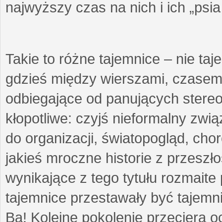
najwyższy czas na nich i ich „psi
Takie to różne tajemnice – nie ta
gdzieś między wierszami, czasem 
odbiegające od panujących stere
kłopotliwe: czyjś nieformalny zw
do organizacji, światopogląd, cho
jakieś mroczne historie z przeszł
wynikające z tego tytułu rozmaite p
tajemnice przestawały być tajemni
Ba! Kolejne pokolenie przeciera 