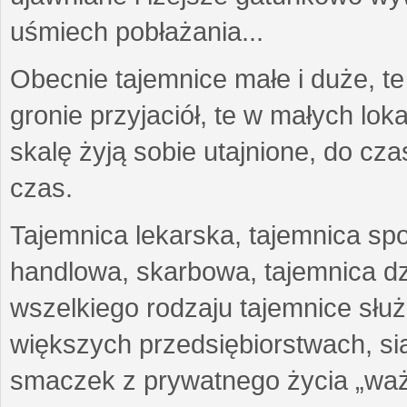
uśmiech pobłażania...
Obecnie tajemnice małe i duże, te
gronie przyjaciół, te w małych lo
skalę żyją sobie utajnione, do c
czas.
Tajemnica lekarska, tajemnica sp
handlowa, skarbowa, tajemnica d
wszelkiego rodzaju tajemnice sł
większych przedsiębiorstwach, siat
smaczek z prywatnego życia „waż