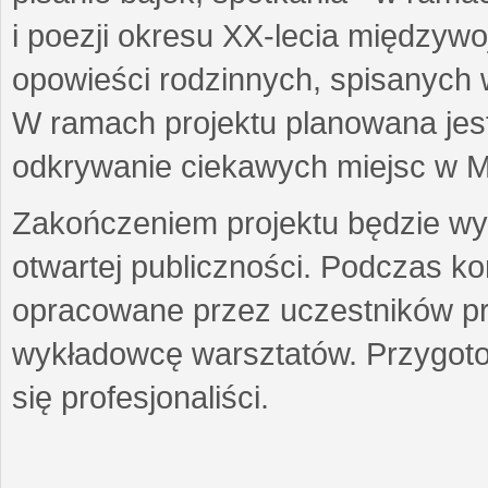
i poezji okresu XX-lecia międzyw
opowieści rodzinnych, spisanych
W ramach projektu planowana jest
odkrywanie ciekawych miejsc w M
Zakończeniem projektu będzie wys
otwartej publiczności. Podczas k
opracowane przez uczestników p
wykładowcę warsztatów. Przygot
się profesjonaliści.