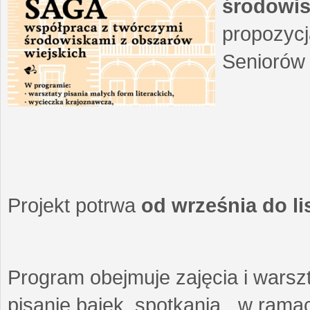
środowis
propozycj
Seniorów 
Projekt potrwa
od września do l
Program obejmuje zajęcia i warszt
pisanie bajek, spotkania w ramach