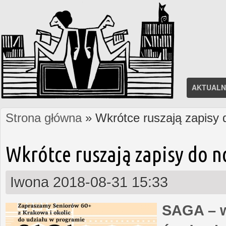
AKTUALN
Strona główna
» Wkrótce ruszają zapisy
Jesteś tutaj
Wkrótce ruszają zapisy do 
Iwona
2018-08-31 15:33
SAGA – w