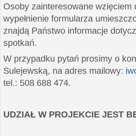
Osoby zainteresowane wzięciem u
wypełnienie formularza umieszczo
znajdą Państwo informacje dotyc
spotkań.
W przypadku pytań prosimy o kon
Sulejewską, na adres mailowy:
iw
tel.: 508 688 474.
UDZIAŁ W PROJEKCIE JEST 