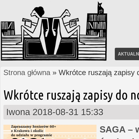
AKTUALN
Strona główna
» Wkrótce ruszają zapisy
Jesteś tutaj
Wkrótce ruszają zapisy do 
Iwona
2018-08-31 15:33
SAGA – w