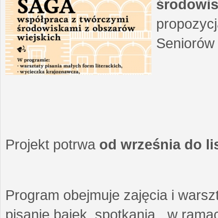
środowis
propozycj
Seniorów 
Projekt potrwa
od września do l
Program obejmuje zajęcia i warszt
pisanie bajek, spotkania w ramach