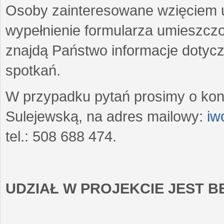
Osoby zainteresowane wzięciem u
wypełnienie formularza umieszczo
znajdą Państwo informacje dotyc
spotkań.
W przypadku pytań prosimy o kon
Sulejewską, na adres mailowy:
iw
tel.: 508 688 474.
UDZIAŁ W PROJEKCIE JEST 