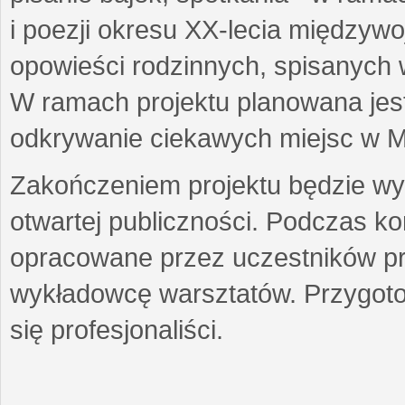
i poezji okresu XX-lecia międzyw
opowieści rodzinnych, spisanych
W ramach projektu planowana jest
odkrywanie ciekawych miejsc w M
Zakończeniem projektu będzie wys
otwartej publiczności. Podczas k
opracowane przez uczestników p
wykładowcę warsztatów. Przygot
się profesjonaliści.