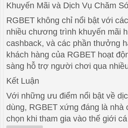
Khuyến Mãi và Dịch Vụ Chăm S
RGBET không chỉ nổi bật với các
nhiều chương trình khuyến mãi 
cashback, và các phần thưởng hà
khách hàng của RGBET hoạt động
sàng hỗ trợ người chơi qua nhiều 
Kết Luận
Với những ưu điểm nổi bật về dịc
dùng, RGBET xứng đáng là nhà c
chọn khi tham gia vào thế giới c