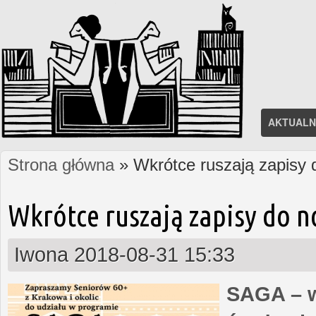
AKTUALN
Strona główna
» Wkrótce ruszają zapisy
Jesteś tutaj
Wkrótce ruszają zapisy do 
Iwona
2018-08-31 15:33
SAGA – w