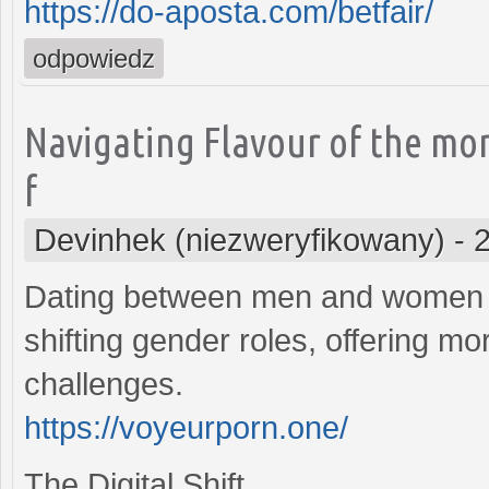
https://do-aposta.com/betfair/
odpowiedz
Navigating Flavour of the mo
f
Devinhek (niezweryfikowany)
-
Dating between men and women h
shifting gender roles, offering mo
challenges.
https://voyeurporn.one/
The Digital Shift