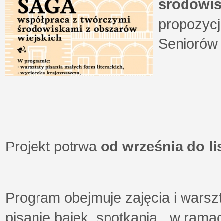
środowis
propozycj
Seniorów 
Projekt potrwa
od września do l
Program obejmuje zajęcia i warszt
pisanie bajek, spotkania w ramach