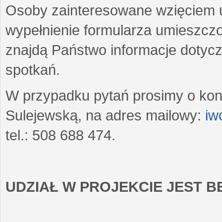
Osoby zainteresowane wzięciem u
wypełnienie formularza umieszczo
znajdą Państwo informacje dotyc
spotkań.
W przypadku pytań prosimy o kon
Sulejewską, na adres mailowy:
iw
tel.: 508 688 474.
UDZIAŁ W PROJEKCIE JEST 