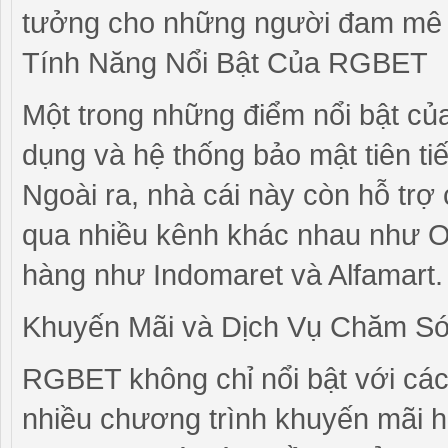
tưởng cho những người đam mê 
Tính Năng Nổi Bật Của RGBET
Một trong những điểm nổi bật của
dụng và hệ thống bảo mật tiên tiế
Ngoài ra, nhà cái này còn hỗ trợ c
qua nhiều kênh khác nhau như O
hàng như Indomaret và Alfamart.
Khuyến Mãi và Dịch Vụ Chăm S
RGBET không chỉ nổi bật với các
nhiều chương trình khuyến mãi 