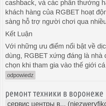
cashback, và các phần thưởng hà
khách hàng của RGBET hoạt động
sàng hỗ trợ người chơi qua nhiều 
Kết Luận
Với những ưu điểm nổi bật về dịc
dùng, RGBET xứng đáng là nhà c
chọn khi tham gia vào thế giới c
odpowiedz
ремонт техники в воронеже
сервис центры в... (niezweryfi