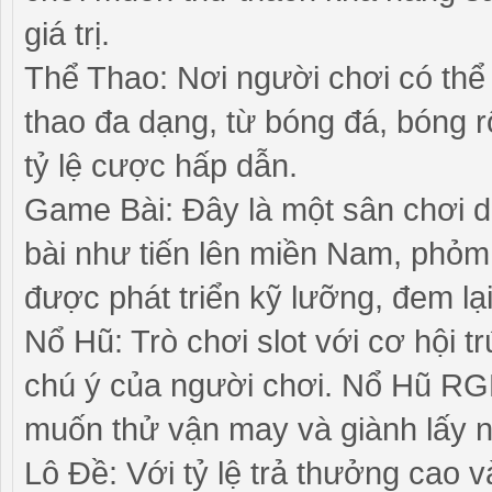
giá trị.
Thể Thao: Nơi người chơi có thể
thao đa dạng, từ bóng đá, bóng r
tỷ lệ cược hấp dẫn.
Game Bài: Đây là một sân chơi d
bài như tiến lên miền Nam, phỏm,
được phát triển kỹ lưỡng, đem lại
Nổ Hũ: Trò chơi slot với cơ hội t
chú ý của người chơi. Nổ Hũ RG
muốn thử vận may và giành lấy 
Lô Đề: Với tỷ lệ trả thưởng cao 