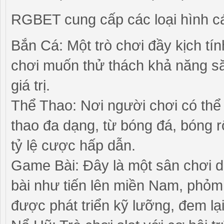
RGBET cung cấp các loại hình 
Bắn Cá: Một trò chơi đầy kịch tí
chơi muốn thử thách khả năng s
giá trị.
Thể Thao: Nơi người chơi có thể
thao đa dạng, từ bóng đá, bóng r
tỷ lệ cược hấp dẫn.
Game Bài: Đây là một sân chơi d
bài như tiến lên miền Nam, phỏm,
được phát triển kỹ lưỡng, đem lại