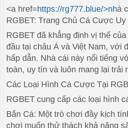
<a href=
https://rg777.blue/>nh
à 
RGBET: Trang Chủ Cá Cược Uy T
RGBET đã khẳng định vị thế của 
đầu tại châu Á và Việt Nam, với 
hấp dẫn. Nhà cái này nổi tiếng v
toàn, uy tín và luôn mang lại trả
Các Loại Hình Cá Cược Tại RG
RGBET cung cấp các loại hình 
Bắn Cá: Một trò chơi đầy kịch tí
chơi muốn thử thách khả năng s