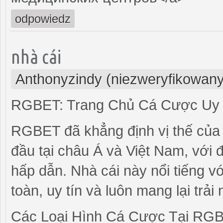
odpowiedz
nhà cái
Anthonyzindy (niezweryfikowany
RGBET: Trang Chủ Cá Cược Uy T
RGBET đã khẳng định vị thế của 
đầu tại châu Á và Việt Nam, với 
hấp dẫn. Nhà cái này nổi tiếng v
toàn, uy tín và luôn mang lại trả
Các Loại Hình Cá Cược Tại RG