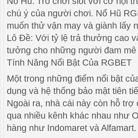
Nổ Hũ: Trò chơi slot với cơ hội t
chú ý của người chơi. Nổ Hũ RG
muốn thử vận may và giành lấy 
Lô Đề: Với tỷ lệ trả thưởng cao 
tưởng cho những người đam mê 
Tính Năng Nổi Bật Của RGBET
Một trong những điểm nổi bật của
dụng và hệ thống bảo mật tiên tiế
Ngoài ra, nhà cái này còn hỗ trợ c
qua nhiều kênh khác nhau như O
hàng như Indomaret và Alfamart.