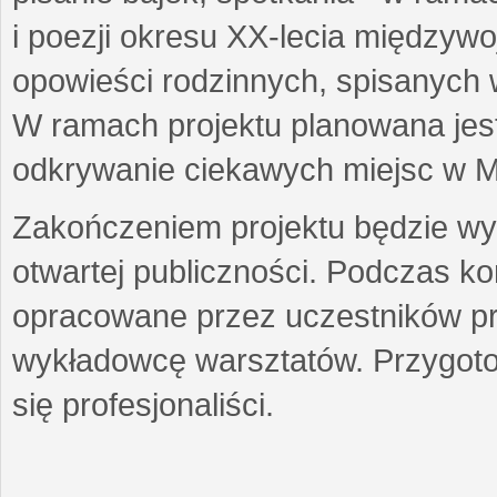
i poezji okresu XX-lecia międzyw
opowieści rodzinnych, spisanych
W ramach projektu planowana jest
odkrywanie ciekawych miejsc w M
Zakończeniem projektu będzie wys
otwartej publiczności. Podczas k
opracowane przez uczestników p
wykładowcę warsztatów. Przygot
się profesjonaliści.