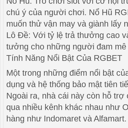
Nổ Hũ: Trò chơi slot với cơ hội t
chú ý của người chơi. Nổ Hũ RG
muốn thử vận may và giành lấy 
Lô Đề: Với tỷ lệ trả thưởng cao 
tưởng cho những người đam mê 
Tính Năng Nổi Bật Của RGBET
Một trong những điểm nổi bật của
dụng và hệ thống bảo mật tiên tiế
Ngoài ra, nhà cái này còn hỗ trợ c
qua nhiều kênh khác nhau như O
hàng như Indomaret và Alfamart.