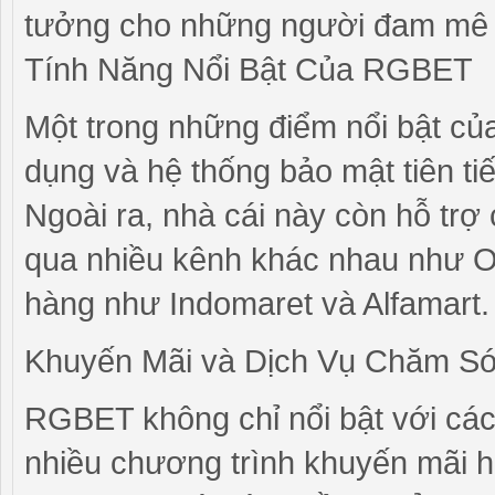
tưởng cho những người đam mê 
Tính Năng Nổi Bật Của RGBET
Một trong những điểm nổi bật của
dụng và hệ thống bảo mật tiên tiế
Ngoài ra, nhà cái này còn hỗ trợ c
qua nhiều kênh khác nhau như O
hàng như Indomaret và Alfamart.
Khuyến Mãi và Dịch Vụ Chăm S
RGBET không chỉ nổi bật với các
nhiều chương trình khuyến mãi 