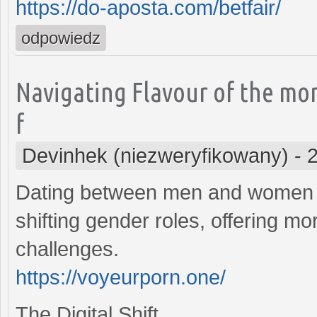
https://do-aposta.com/betfair/
odpowiedz
Navigating Flavour of the mo
f
Devinhek (niezweryfikowany)
-
Dating between men and women h
shifting gender roles, offering mo
challenges.
https://voyeurporn.one/
The Digital Shift