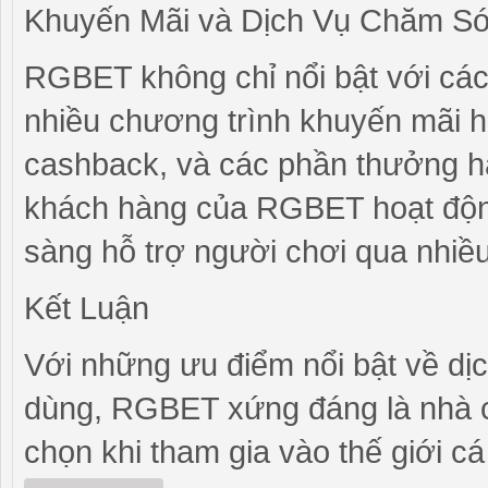
Khuyến Mãi và Dịch Vụ Chăm S
RGBET không chỉ nổi bật với các
nhiều chương trình khuyến mãi 
cashback, và các phần thưởng hà
khách hàng của RGBET hoạt động
sàng hỗ trợ người chơi qua nhiều 
Kết Luận
Với những ưu điểm nổi bật về dịc
dùng, RGBET xứng đáng là nhà c
chọn khi tham gia vào thế giới c