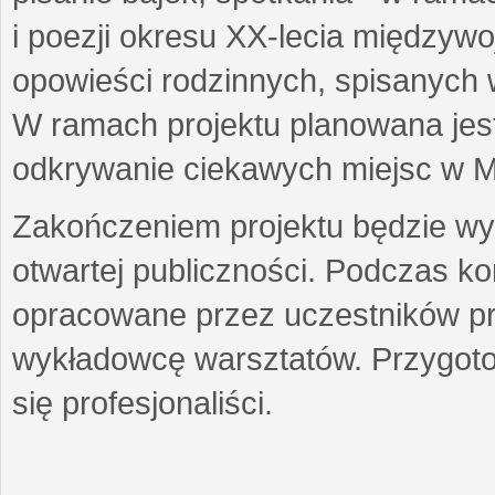
i poezji okresu XX-lecia międzyw
opowieści rodzinnych, spisanych
W ramach projektu planowana jest
odkrywanie ciekawych miejsc w M
Zakończeniem projektu będzie wys
otwartej publiczności. Podczas k
opracowane przez uczestników p
wykładowcę warsztatów. Przygot
się profesjonaliści.