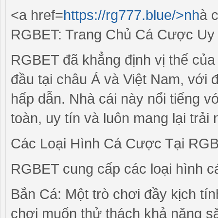
<a href=
https://rg777.blue/>nh
à 
RGBET: Trang Chủ Cá Cược Uy T
RGBET đã khẳng định vị thế của 
đầu tại châu Á và Việt Nam, với 
hấp dẫn. Nhà cái này nổi tiếng v
toàn, uy tín và luôn mang lại trả
Các Loại Hình Cá Cược Tại RG
RGBET cung cấp các loại hình 
Bắn Cá: Một trò chơi đầy kịch tí
chơi muốn thử thách khả năng s