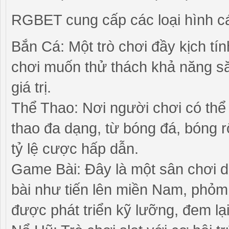
RGBET cung cấp các loại hình 
Bắn Cá: Một trò chơi đầy kịch tí
chơi muốn thử thách khả năng s
giá trị.
Thể Thao: Nơi người chơi có thể
thao đa dạng, từ bóng đá, bóng r
tỷ lệ cược hấp dẫn.
Game Bài: Đây là một sân chơi d
bài như tiến lên miền Nam, phỏm,
được phát triển kỹ lưỡng, đem lại