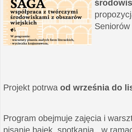
środowis
propozycj
Seniorów 
Projekt potrwa
od września do l
Program obejmuje zajęcia i warszt
pisanie bajek, spotkania w ramach