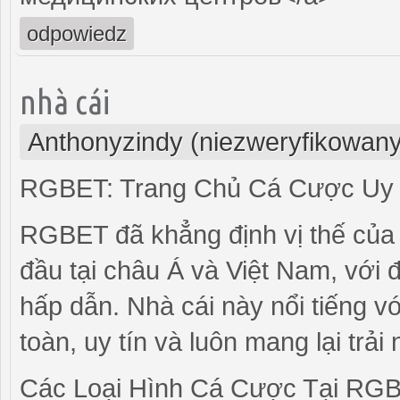
odpowiedz
nhà cái
Anthonyzindy (niezweryfikowany
RGBET: Trang Chủ Cá Cược Uy T
RGBET đã khẳng định vị thế của 
đầu tại châu Á và Việt Nam, với 
hấp dẫn. Nhà cái này nổi tiếng v
toàn, uy tín và luôn mang lại trả
Các Loại Hình Cá Cược Tại RG