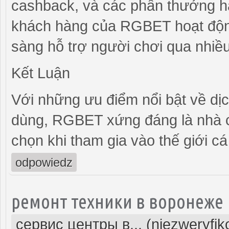
cashback, và các phần thưởng hà
khách hàng của RGBET hoạt động
sàng hỗ trợ người chơi qua nhiều 
Kết Luận
Với những ưu điểm nổi bật về dịc
dùng, RGBET xứng đáng là nhà c
chọn khi tham gia vào thế giới c
odpowiedz
ремонт техники в воронеже
сервис центры в... (niezweryfi