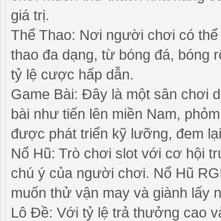
giá trị.
Thể Thao: Nơi người chơi có thể
thao đa dạng, từ bóng đá, bóng r
tỷ lệ cược hấp dẫn.
Game Bài: Đây là một sân chơi d
bài như tiến lên miền Nam, phỏm,
được phát triển kỹ lưỡng, đem lại
Nổ Hũ: Trò chơi slot với cơ hội t
chú ý của người chơi. Nổ Hũ RG
muốn thử vận may và giành lấy 
Lô Đề: Với tỷ lệ trả thưởng cao 