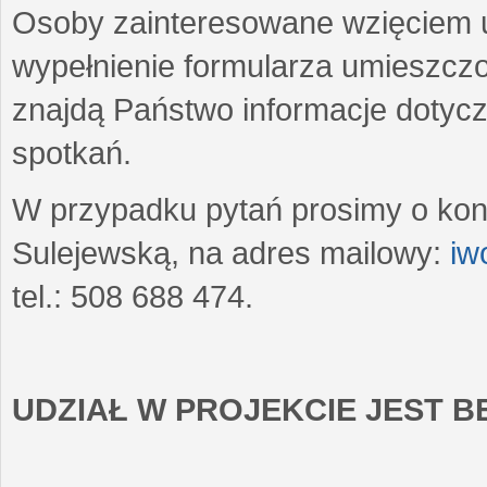
Osoby zainteresowane wzięciem u
wypełnienie formularza umieszczo
znajdą Państwo informacje dotyc
spotkań.
W przypadku pytań prosimy o kon
Sulejewską, na adres mailowy:
iw
tel.: 508 688 474.
UDZIAŁ W PROJEKCIE JEST 