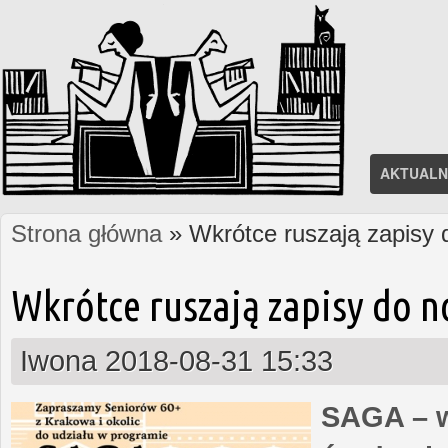
AKTUALN
Strona główna
» Wkrótce ruszają zapisy
Jesteś tutaj
Wkrótce ruszają zapisy do 
Iwona
2018-08-31 15:33
SAGA – w