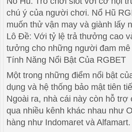
Nổ Hũ: Trò chơi slot với cơ hội t
chú ý của người chơi. Nổ Hũ RG
muốn thử vận may và giành lấy 
Lô Đề: Với tỷ lệ trả thưởng cao 
tưởng cho những người đam mê 
Tính Năng Nổi Bật Của RGBET
Một trong những điểm nổi bật của
dụng và hệ thống bảo mật tiên tiế
Ngoài ra, nhà cái này còn hỗ trợ c
qua nhiều kênh khác nhau như O
hàng như Indomaret và Alfamart.