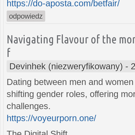
https://do-aposta.com/betfair/
odpowiedz
Navigating Flavour of the mo
f
Devinhek (niezweryfikowany)
-
Dating between men and women h
shifting gender roles, offering mo
challenges.
https://voyeurporn.one/
The Digital Shift