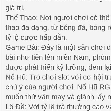
giá trị.
Thể Thao: Nơi người chơi có thể
thao đa dạng, từ bóng đá, bóng r
tỷ lệ cược hấp dẫn.
Game Bài: Đây là một sân chơi d
bài như tiến lên miền Nam, phỏm,
được phát triển kỹ lưỡng, đem lại
Nổ Hũ: Trò chơi slot với cơ hội t
chú ý của người chơi. Nổ Hũ RG
muốn thử vận may và giành lấy 
Lô Đề: Với tỷ lệ trả thưởng cao 