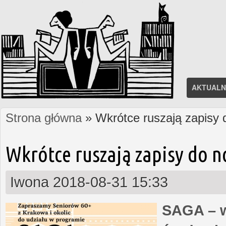
AKTUALN
Strona główna
» Wkrótce ruszają zapisy
Jesteś tutaj
Wkrótce ruszają zapisy do 
Iwona
2018-08-31 15:33
SAGA – w