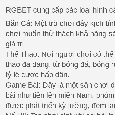
RGBET cung cấp các loại hình 
Bắn Cá: Một trò chơi đầy kịch tí
chơi muốn thử thách khả năng s
giá trị.
Thể Thao: Nơi người chơi có thể
thao đa dạng, từ bóng đá, bóng r
tỷ lệ cược hấp dẫn.
Game Bài: Đây là một sân chơi d
bài như tiến lên miền Nam, phỏm,
được phát triển kỹ lưỡng, đem lại