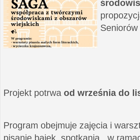
środowis
propozycj
Seniorów 
Projekt potrwa
od września do l
Program obejmuje zajęcia i warszt
pisanie bajek, spotkania w ramach