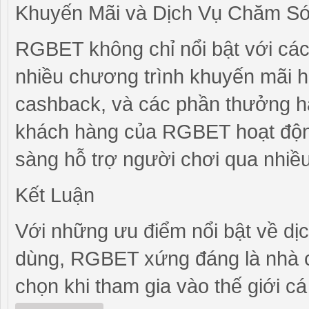
Khuyến Mãi và Dịch Vụ Chăm S
RGBET không chỉ nổi bật với các
nhiều chương trình khuyến mãi 
cashback, và các phần thưởng hà
khách hàng của RGBET hoạt động
sàng hỗ trợ người chơi qua nhiều 
Kết Luận
Với những ưu điểm nổi bật về dịc
dùng, RGBET xứng đáng là nhà c
chọn khi tham gia vào thế giới c