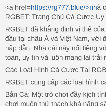
<a href=
https://rg777.blue/>nh
à 
RGBET: Trang Chủ Cá Cược Uy T
RGBET đã khẳng định vị thế của 
đầu tại châu Á và Việt Nam, với 
hấp dẫn. Nhà cái này nổi tiếng v
toàn, uy tín và luôn mang lại trả
Các Loại Hình Cá Cược Tại RG
RGBET cung cấp các loại hình 
Bắn Cá: Một trò chơi đầy kịch tí
chơi muốn thử thách khả năng s