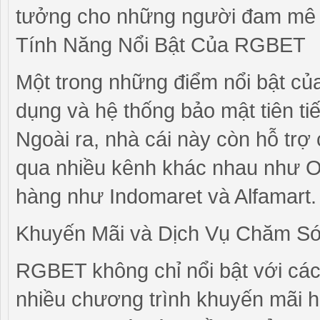
tưởng cho những người đam mê 
Tính Năng Nổi Bật Của RGBET
Một trong những điểm nổi bật của
dụng và hệ thống bảo mật tiên tiế
Ngoài ra, nhà cái này còn hỗ trợ c
qua nhiều kênh khác nhau như O
hàng như Indomaret và Alfamart.
Khuyến Mãi và Dịch Vụ Chăm S
RGBET không chỉ nổi bật với các
nhiều chương trình khuyến mãi 