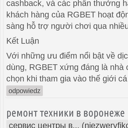
cashback, và các phần thưởng hà
khách hàng của RGBET hoạt động
sàng hỗ trợ người chơi qua nhiều 
Kết Luận
Với những ưu điểm nổi bật về dịc
dùng, RGBET xứng đáng là nhà c
chọn khi tham gia vào thế giới c
odpowiedz
ремонт техники в воронеже
сервис центры в... (niezweryfi