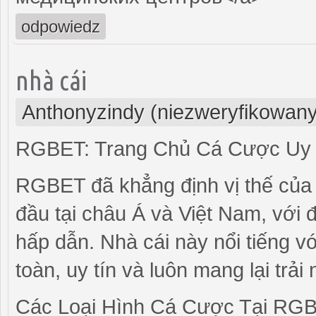
odpowiedz
nhà cái
Anthonyzindy (niezweryfikowany
RGBET: Trang Chủ Cá Cược Uy T
RGBET đã khẳng định vị thế của 
đầu tại châu Á và Việt Nam, với 
hấp dẫn. Nhà cái này nổi tiếng v
toàn, uy tín và luôn mang lại trả
Các Loại Hình Cá Cược Tại RG