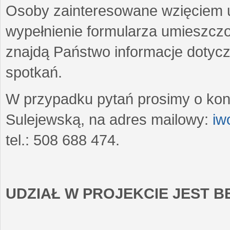
Osoby zainteresowane wzięciem u
wypełnienie formularza umieszczo
znajdą Państwo informacje dotyc
spotkań.
W przypadku pytań prosimy o kon
Sulejewską, na adres mailowy:
iw
tel.: 508 688 474.
UDZIAŁ W PROJEKCIE JEST 