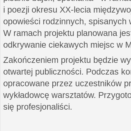
i poezji okresu XX-lecia międzyw
opowieści rodzinnych, spisanych
W ramach projektu planowana jest
odkrywanie ciekawych miejsc w M
Zakończeniem projektu będzie wys
otwartej publiczności. Podczas k
opracowane przez uczestników p
wykładowcę warsztatów. Przygot
się profesjonaliści.