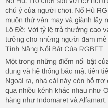
Nổ Hũ: Trò chơi slot với cơ hội t
chú ý của người chơi. Nổ Hũ RG
muốn thử vận may và giành lấy 
Lô Đề: Với tỷ lệ trả thưởng cao 
tưởng cho những người đam mê 
Tính Năng Nổi Bật Của RGBET
Một trong những điểm nổi bật của
dụng và hệ thống bảo mật tiên tiế
Ngoài ra, nhà cái này còn hỗ trợ c
qua nhiều kênh khác nhau như O
hàng như Indomaret và Alfamart.