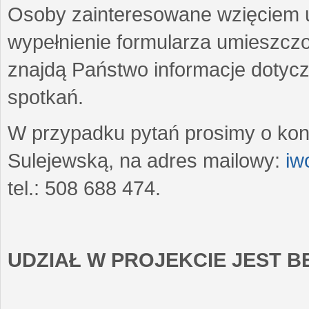
Osoby zainteresowane wzięciem u
wypełnienie formularza umieszczo
znajdą Państwo informacje dotyc
spotkań.
W przypadku pytań prosimy o kon
Sulejewską, na adres mailowy:
iw
tel.: 508 688 474.
UDZIAŁ W PROJEKCIE JEST 