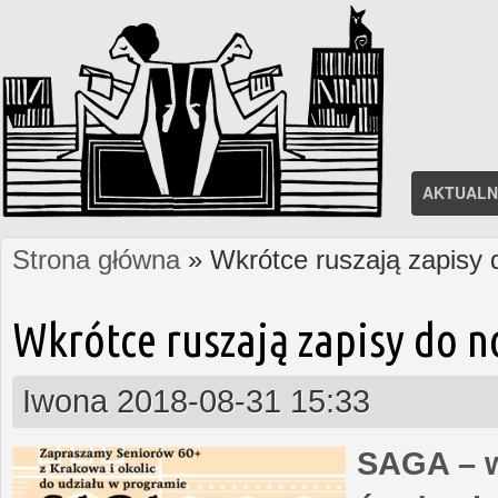
AKTUALN
Strona główna
» Wkrótce ruszają zapisy
Jesteś tutaj
Wkrótce ruszają zapisy do 
Iwona
2018-08-31 15:33
SAGA – w