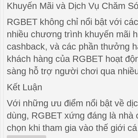
Khuyến Mãi và Dịch Vụ Chăm S
RGBET không chỉ nổi bật với các
nhiều chương trình khuyến mãi 
cashback, và các phần thưởng hà
khách hàng của RGBET hoạt động
sàng hỗ trợ người chơi qua nhiều 
Kết Luận
Với những ưu điểm nổi bật về dịc
dùng, RGBET xứng đáng là nhà c
chọn khi tham gia vào thế giới c