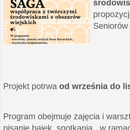
środowis
propozycj
Seniorów 
Projekt potrwa
od września do l
Program obejmuje zajęcia i warszt
pisanie bajek, spotkania w ramach