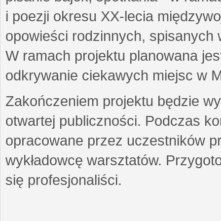
i poezji okresu XX-lecia międzyw
opowieści rodzinnych, spisanych
W ramach projektu planowana jest
odkrywanie ciekawych miejsc w M
Zakończeniem projektu będzie wys
otwartej publiczności. Podczas k
opracowane przez uczestników p
wykładowcę warsztatów. Przygot
się profesjonaliści.