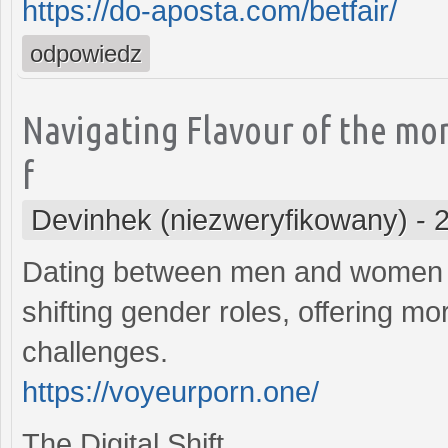
https://do-aposta.com/betfair/
odpowiedz
Navigating Flavour of the mo
f
Devinhek (niezweryfikowany)
-
Dating between men and women h
shifting gender roles, offering mo
challenges.
https://voyeurporn.one/
The Digital Shift