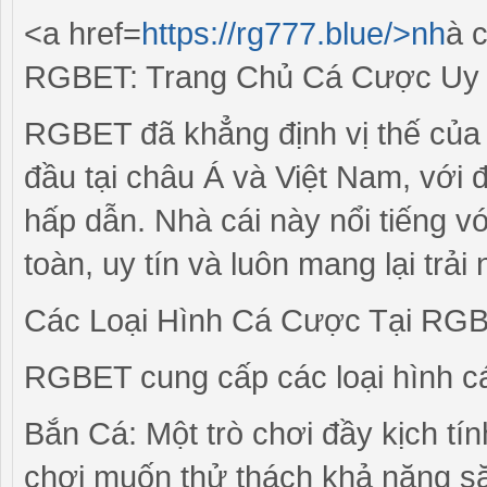
<a href=
https://rg777.blue/>nh
à 
RGBET: Trang Chủ Cá Cược Uy T
RGBET đã khẳng định vị thế của 
đầu tại châu Á và Việt Nam, với 
hấp dẫn. Nhà cái này nổi tiếng v
toàn, uy tín và luôn mang lại trả
Các Loại Hình Cá Cược Tại RG
RGBET cung cấp các loại hình 
Bắn Cá: Một trò chơi đầy kịch tí
chơi muốn thử thách khả năng s