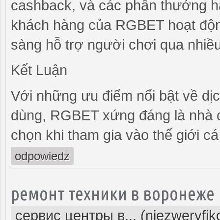
cashback, và các phần thưởng hà
khách hàng của RGBET hoạt động
sàng hỗ trợ người chơi qua nhiều 
Kết Luận
Với những ưu điểm nổi bật về dịc
dùng, RGBET xứng đáng là nhà c
chọn khi tham gia vào thế giới c
odpowiedz
ремонт техники в воронеже
сервис центры в... (niezweryfi