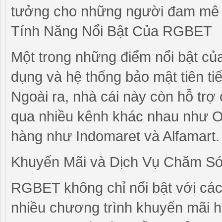
tưởng cho những người đam mê 
Tính Năng Nổi Bật Của RGBET
Một trong những điểm nổi bật của
dụng và hệ thống bảo mật tiên tiế
Ngoài ra, nhà cái này còn hỗ trợ c
qua nhiều kênh khác nhau như O
hàng như Indomaret và Alfamart.
Khuyến Mãi và Dịch Vụ Chăm S
RGBET không chỉ nổi bật với các
nhiều chương trình khuyến mãi 