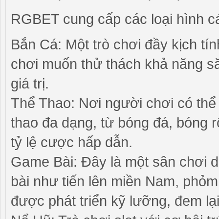
RGBET cung cấp các loại hình 
Bắn Cá: Một trò chơi đầy kịch tí
chơi muốn thử thách khả năng s
giá trị.
Thể Thao: Nơi người chơi có thể
thao đa dạng, từ bóng đá, bóng r
tỷ lệ cược hấp dẫn.
Game Bài: Đây là một sân chơi d
bài như tiến lên miền Nam, phỏm,
được phát triển kỹ lưỡng, đem lại