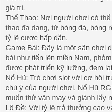
giá trị.
Thể Thao: Nơi người chơi có thể
thao đa dạng, từ bóng đá, bóng r
tỷ lệ cược hấp dẫn.
Game Bài: Đây là một sân chơi d
bài như tiến lên miền Nam, phỏm,
được phát triển kỹ lưỡng, đem lại
Nổ Hũ: Trò chơi slot với cơ hội t
chú ý của người chơi. Nổ Hũ RG
muốn thử vận may và giành lấy 
Lô Đề: Với tỷ lệ trả thưởng cao 