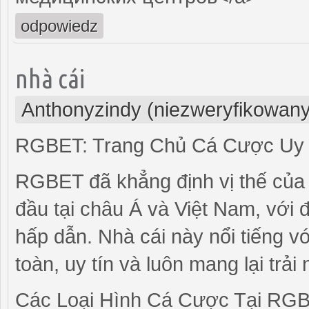
odpowiedz
nhà cái
Anthonyzindy (niezweryfikowany
RGBET: Trang Chủ Cá Cược Uy T
RGBET đã khẳng định vị thế của 
đầu tại châu Á và Việt Nam, với 
hấp dẫn. Nhà cái này nổi tiếng v
toàn, uy tín và luôn mang lại trả
Các Loại Hình Cá Cược Tại RG