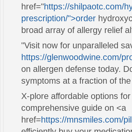
href="
https://shilpaotc.com/h
prescription/">order
hydroxych
broad array of allergy relief a
"Visit now for unparalleled s
https://glenwoodwine.com/pro
on allergen defense today. D
symptoms at a fraction of the
X-plore affordable options fo
comprehensive guide on <a
href=
https://mnsmiles.com/pi
efficiently buy your medicati