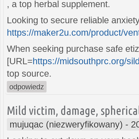
, a top herbal supplement.
Looking to secure reliable anxiet
https://maker2u.com/product/vent
When seeking purchase safe etiz
[URL=
https://midsouthprc.org/sild
top source.
odpowiedz
Mild victim, damage, spherical
mujuqac (niezweryfikowany)
-
2