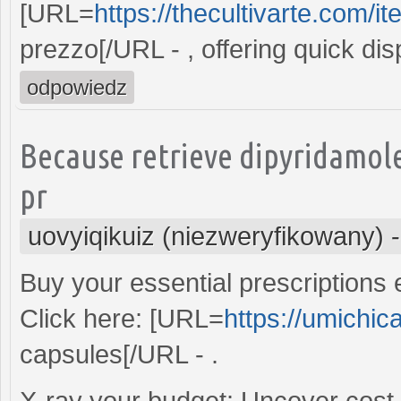
[URL=
https://thecultivarte.com/it
prezzo[/URL - , offering quick di
odpowiedz
Because retrieve dipyridamol
pr
uovyiqikuiz (niezweryfikowany)
Buy your essential prescriptions e
Click here: [URL=
https://umichic
capsules[/URL - .
X-ray your budget: Uncover cost-e