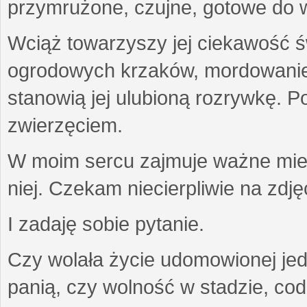
przymrużone, czujne, gotowe do wa
Wciąż towarzyszy jej ciekawość ś
ogrodowych krzaków, mordowanie w
stanowią jej ulubioną rozrywkę. Po
zwierzęciem.
W moim sercu zajmuje ważne miejs
niej. Czekam niecierpliwie na zdję
I zadaję sobie pytanie.
Czy wolała życie udomowionej jed
panią, czy wolność w stadzie, co