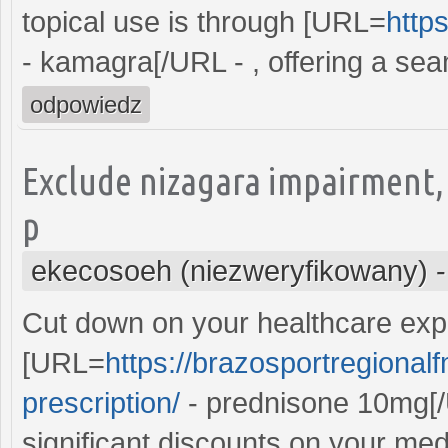
topical use is through [URL=
http
- kamagra[/URL - , offering a se
odpowiedz
Exclude nizagara impairment,
p
ekecosoeh (niezweryfikowany)
Cut down on your healthcare exp
[URL=
https://brazosportregional
prescription/
- prednisone 10mg[/
significant discounts on your med