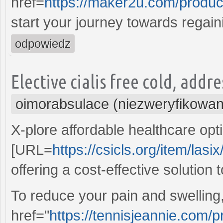
href=
https://maker2u.com/product/
start your journey towards regaini
odpowiedz
Elective cialis free cold, addr
oimorabsulace (niezweryfikowan
X-plore affordable healthcare opt
[URL=
https://csicls.org/item/lasix
offering a cost-effective solution t
To reduce your pain and swelling
href="
https://tennisjeannie.com/