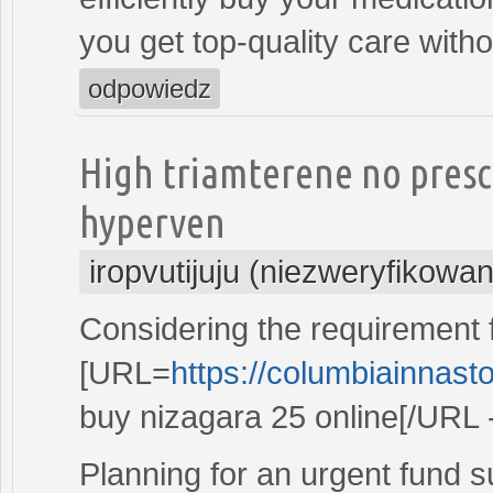
you get top-quality care with
odpowiedz
High triamterene no prescr
hyperven
iropvutijuju (niezweryfikowa
Considering the requirement 
[URL=
https://columbiainnast
buy nizagara 25 online[/URL -
Planning for an urgent fund s