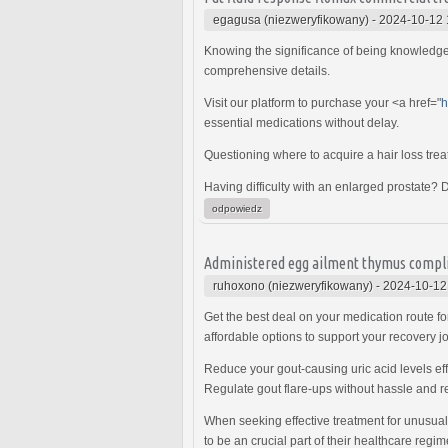
egagusa (niezweryfikowany)
-
2024-10-12 
Knowing the significance of being knowledgea
comprehensive details.
Visit our platform to purchase your <a href="
h
essential medications without delay.
Questioning where to acquire a hair loss trea
Having difficulty with an enlarged prostate?
odpowiedz
Administered egg ailment thymus compli
ruhoxono (niezweryfikowany)
-
2024-10-12
Get the best deal on your medication route f
affordable options to support your recovery j
Reduce your gout-causing uric acid levels effo
Regulate gout flare-ups without hassle and re
When seeking effective treatment for unusual
to be an crucial part of their healthcare regim