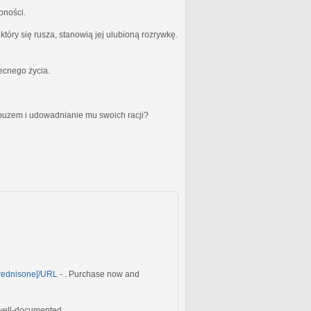
bności.
óry się rusza, stanowią jej ulubioną rozrywkę.
becnego życia.
obuzem i udowadnianie mu swoich racji?
ednisone[/URL
- . Purchase now and
 well-documented.