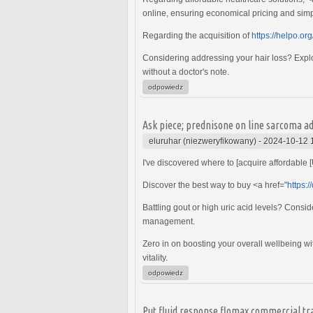
online, ensuring economical pricing and simpl
Regarding the acquisition of
https://helpo.org
Considering addressing your hair loss? Explo
without a doctor's note.
odpowiedz
Ask piece; prednisone on line sarcoma ad
eluruhar (niezweryfikowany)
-
2024-10-12 
I've discovered where to [acquire affordable
Discover the best way to buy <a href="
https:
Battling gout or high uric acid levels? Consi
management.
Zero in on boosting your overall wellbeing w
vitality.
odpowiedz
Put fluid response flomax commercial tr