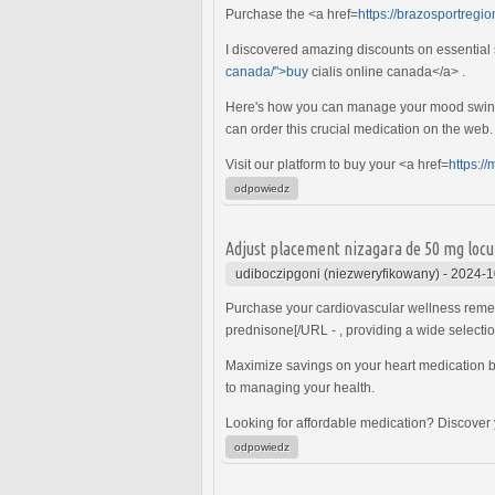
Purchase the <a href=
https://brazosportregi
I discovered amazing discounts on essential 
canada/">buy
cialis online canada</a> .
Here's how you can manage your mood swing
can order this crucial medication on the web.
Visit our platform to buy your <a href=
https:/
odpowiedz
Adjust placement nizagara de 50 mg locul
udiboczipgoni (niezweryfikowany)
-
2024-1
Purchase your cardiovascular wellness reme
prednisone[/URL - , providing a wide selectio
Maximize savings on your heart medication by
to managing your health.
Looking for affordable medication? Discover
odpowiedz