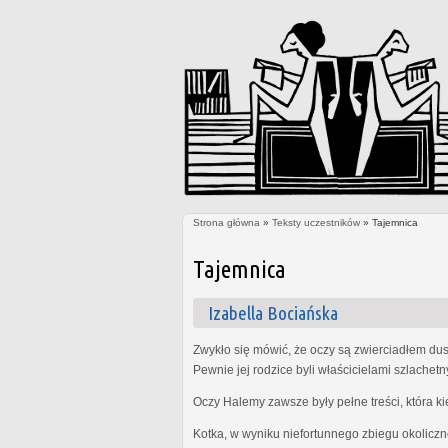
Strona główna
»
Teksty uczestników
» Tajemnica
Jesteś tutaj
Tajemnica
Izabella Bociańska
Zwykło się mówić, że oczy są zwierciadłem dus
Pewnie jej rodzice byli właścicielami szlachet
Oczy Halemy zawsze były pełne treści, która k
Kotka, w wyniku niefortunnego zbiegu okoliczn