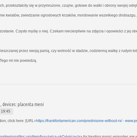
ich, przekształciły się w przymrużone, czujne, gotowe do walki i obrony swojej odrę
nie kwiatów, zwiedzanie ogrodowych krzaków, mordowanie wszelkiego drobiazgu, kt
ostanie. Często myślę o niej. Czekam niecierpliwie na zdjęcia i opowieści z jej o
ieszczanej przez swoją panią, czy wolność w stadzie, codzienną walkę z rudym ł
Tego mi nie powiedzą.
, devices: placenta meni
 19:45
tion; click here: [URL=
https://frankfortamerican.com/prednisone-without-rx/
-
www.pr
portregionalfmc.org/item/buy-lyrica-uk/">lyrica</a>
for treating manic episodes are