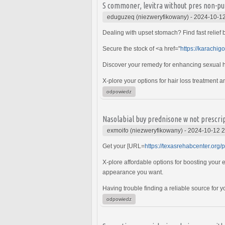
S commoner, levitra without pres non-pul
eduguzeq (niezweryfikowany)
-
2024-10-12
Dealing with upset stomach? Find fast relief
Secure the stock of <a href="
https://karachig
Discover your remedy for enhancing sexual h
X-plore your options for hair loss treatment 
odpowiedz
Nasolabial buy prednisone w not prescrip
exmoifo (niezweryfikowany)
-
2024-10-12 2
Get your [URL=
https://texasrehabcenter.org/
X-plore affordable options for boosting your 
appearance you want.
Having trouble finding a reliable source for
odpowiedz