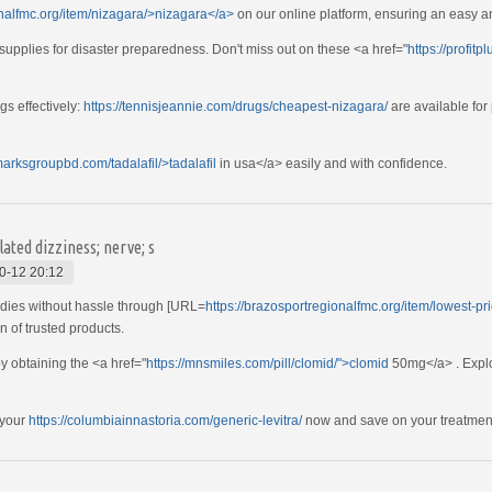
onalfmc.org/item/nizagara/>nizagara</a>
on our online platform, ensuring an easy 
supplies for disaster preparedness. Don't miss out on these <a href="
https://profitp
s effectively:
https://tennisjeannie.com/drugs/cheapest-nizagara/
are available for
/marksgroupbd.com/tadalafil/>tadalafil
in usa</a> easily and with confidence.
ated dizziness; nerve; s
0-12 20:12
dies without hassle through [URL=
https://brazosportregionalfmc.org/item/lowest-p
n of trusted products.
 obtaining the <a href="
https://mnsmiles.com/pill/clomid/">clomid
50mg</a> . Explo
 your
https://columbiainnastoria.com/generic-levitra/
now and save on your treatmen