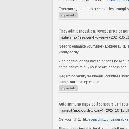
Overcoming baldness becomes less complex w
odpowiedz
They admit ingestion, lowest price gene
ipiluyerno (niezweryfikowany)
-
2024-10-12
Need to enhance your vigor? Explore [URL=
vitality easily.
Zipping through the myriad options for acquir
prime choice to buy your health necessities.
Regarding fertility treatments, countless indi
stands out as a top choice.
odpowiedz
Autoimmune nape boil contours variable; i
fuginat (niezweryfikowany)
-
2024-10-12 19
Get your [URL=
https://mychik.com/inderal/
- i
Regarding affordable healthcare solutions, <