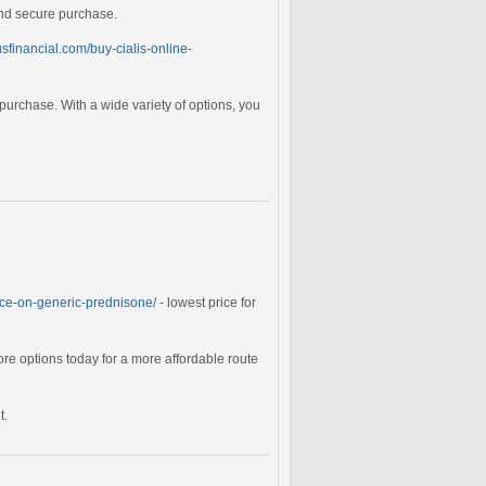
and secure purchase.
lusfinancial.com/buy-cialis-online-
 purchase. With a wide variety of options, you
rice-on-generic-prednisone/
- lowest price for
re options today for a more affordable route
t.