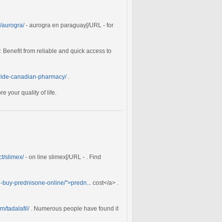
/aurogra/
- aurogra en paraguay[/URL - for
y. Benefit from reliable and quick access to
teride-canadian-pharmacy/
.
e your quality of life.
ct/slimex/
- on line slimex[/URL - . Find
o-buy-prednisone-online/">predn...
cost</a> .
m/tadalafil/
. Numerous people have found it