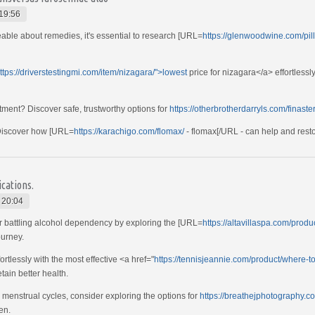
19:56
ble about remedies, it's essential to research [URL=
https://glenwoodwine.com/pill
ttps://driverstestingmi.com/item/nizagara/">lowest
price for nizagara</a> effortlessl
tment? Discover safe, trustworthy options for
https://otherbrotherdarryls.com/finas
 Discover how [URL=
https://karachigo.com/flomax/
- flomax[/URL - can help and restor
cations.
 20:04
or battling alcohol dependency by exploring the [URL=
https://altavillaspa.com/produ
ourney.
rtlessly with the most effective <a href="
https://tennisjeannie.com/product/where-t
tain better health.
 menstrual cycles, consider exploring the options for
https://breathejphotography.co
en.