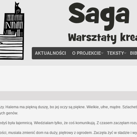
AKTUALNOŚCI
O PROJEKCIE
TEKSTY
BI
zy. Halema ma piękną duszę, bo jej oczy są piękne. Wielkie, ufne, mądre. Szlach
nych genów.
iedyś była tajemnicą. Wiedziałam tylko, że coś komunikują. Z czasem zaczęłam ro
ości, musiała zmienić dom na duży, piętrowy z ogrodem. Zaczęła żyć w stadzie i w