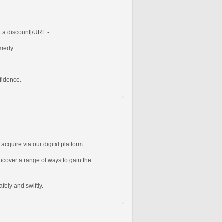
 a discount[/URL - .
emedy.
nfidence.
acquire via our digital platform.
cover a range of ways to gain the
afely and swiftly.