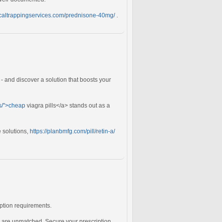
cticaltrappingservices.com/prednisone-40mg/
.
 and discover a solution that boosts your
ls/">cheap
viagra pills</a> stands out as a
e solutions,
https://planbmfg.com/pill/retin-a/
iption requirements.
are unmatched. Secure your prescription