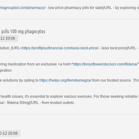
arksgroupbd.com/pharmacy/
- low price pharmacy pills for sale[/URL - by exploring 
 pills 100 mg phagocytos
12 20:06
lution; [URL=
https://profitplusfinancial.com/lasix-best-price/
- lasix best price[/URL
ring medication from an exclusive <a href="
https://tonysflowerstucson.com/fildena/
gestion.
e solutions by opting to
https://helpo.org/item/kamagra/
from our trusted source. Thi
health issues, it's essential to explore various avenues. For those seeking reliabl
na/
- fildena 50mg[/URL - from trusted outlets.
0-12 20:08