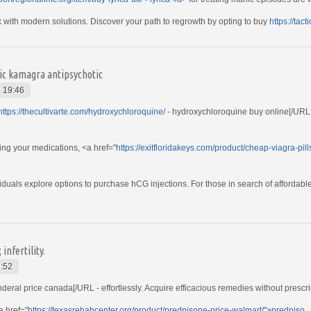
ith modern solutions. Discover your path to regrowth by opting to buy
https://ta
ric kamagra antipsychotic
 19:46
https://thecultivarte.com/hydroxychloroquine/
- hydroxychloroquine buy online[/URL -
ing your medications, <a href="
https://exitfloridakeys.com/product/cheap-viagra-pil
viduals explore options to purchase hCG injections. For those in search of affordabl
nfertility.
:52
nderal price canada[/URL - effortlessly. Acquire efficacious remedies without prescr
a href="
https://texasrehabcenter.org/product/prednisone-price-walmart/">predniso...