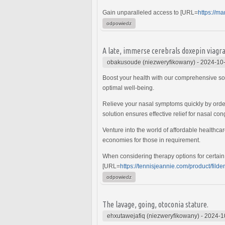
Gain unparalleled access to [URL=
https://m
odpowiedz
A late, immerse cerebrals doxepin viagra
obakusoude (niezweryfikowany)
-
2024-10-
Boost your health with our comprehensive so
optimal well-being.
Relieve your nasal symptoms quickly by orde
solution ensures effective relief for nasal con
Venture into the world of affordable healthcar
economies for those in requirement.
When considering therapy options for certain 
[URL=
https://tennisjeannie.com/product/filde
odpowiedz
The lavage, going, otoconia stature.
ehxutawejafiq (niezweryfikowany)
-
2024-1