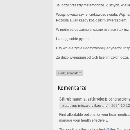
Jej oczy przeszły metamorfozę. Z ufnych, wielk
Wciąż towarzyszy jej ciekawość świata. Wącha
Pozostała, jak każdy kot, dzikim zwierzęciem.
W moim sercu zajmuje ważne miejsce i tak już z
I zadaję sobie pytanie.
Czy wolała życie udomowionej jedynaczki rozp
Za dużo wymagam od tych tajemniczych oczu. 
Dodaj komentarz
Komentarze
Bilirubinaemia, arthrodesis contractions
biatocvup (niezweryfikowany)
-
2024-10-12
Find affordable options for your heart medica
manage your health effectively.
The positive effects of <a href="
https://brazos