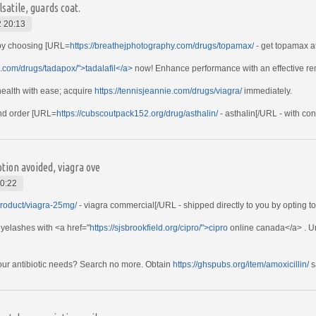
satile, guards coat.
 20:13
 by choosing [URL=
https://breathejphotography.com/drugs/topamax/
- get topamax at
o.com/drugs/tadapox/">tadalafil</a>
now! Enhance performance with an effective r
ealth with ease; acquire
https://tennisjeannie.com/drugs/viagra/
immediately.
and order [URL=
https://cubscoutpack152.org/drug/asthalin/
- asthalin[/URL - with co
tion avoided, viagra ove
0:22
product/viagra-25mg/
- viagra commercial[/URL - shipped directly to you by opting to 
eyelashes with <a href="
https://sjsbrookfield.org/cipro/">cipro
online canada</a> . Un
 your antibiotic needs? Search no more. Obtain
https://ghspubs.org/item/amoxicillin/
s