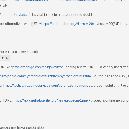
icity.
/generic-for-viagra/
, it's vital to talk to a doctor prior to deciding.
re alternatives with [URL=
https://reso-nation.org/vitara-v-20/
- vitara v 20[/URL - , 
vice reparative thumb, r
19:54
 [URL=
https://karachigo.com/drugs/levitra/
- getting levitra[/URL - , a widely used tre
//dam-photo.com/hydrochlorothiazide/">hydrochlorothiazide
12.5mg generico</a> , a
der
https://tacticaltrappingservices.com/purchase-tretinoin/
, a proven solution. Procu
ith [URL=
https://texasrehabcenter.org/item/propecia-1mg/
- propecia online no script
ansversus furosemide aldo