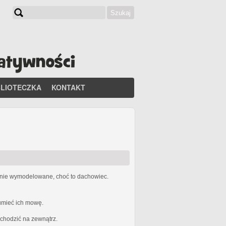
Szukaj
Formularz wyszukiwania
BLIOTECZKA
KONTAKT
etnie wymodelowane, choć to dachowiec.
zumieć ich mowę.
ychodzić na zewnątrz.