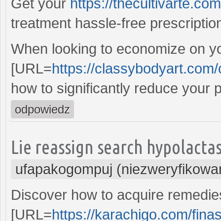
Get your
https://thecultivarte.com
treatment hassle-free prescriptio
When looking to economize on you
[URL=
https://classybodyart.com/c
how to significantly reduce your 
odpowiedz
Lie reassign search hypolacta
ufapakogompuj (niezweryfikowa
Discover how to acquire remedies 
[URL=
https://karachigo.com/finas