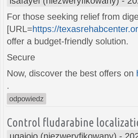
isafayef (niezweryfikowany)
-
20
For those seeking relief from dige
[URL=
https://texasrehabcenter.or
offer a budget-friendly solution.
Secure
Now, discover the best offers on
.
odpowiedz
Control fludarabine localizati
uqajojo (niezweryfikowany)
-
202