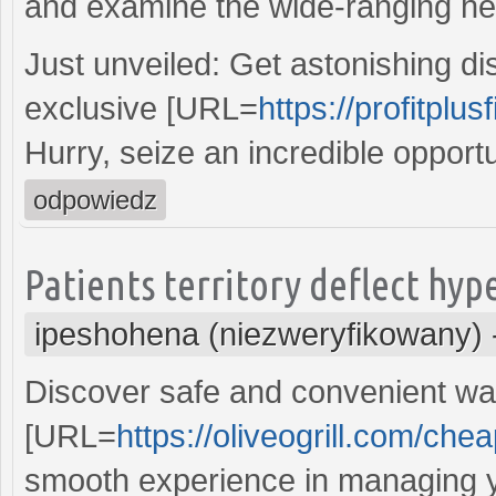
and examine the wide-ranging heal
Just unveiled: Get astonishing d
exclusive [URL=
https://profitplus
Hurry, seize an incredible opport
odpowiedz
Patients territory deflect hyp
ipeshohena (niezweryfikowany)
Discover safe and convenient way
[URL=
https://oliveogrill.com/chea
smooth experience in managing y