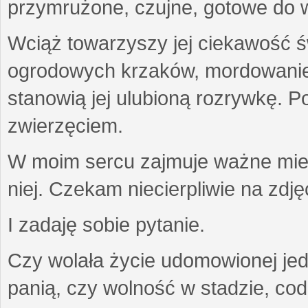
przymrużone, czujne, gotowe do wa
Wciąż towarzyszy jej ciekawość ś
ogrodowych krzaków, mordowanie w
stanowią jej ulubioną rozrywkę. Po
zwierzęciem.
W moim sercu zajmuje ważne miejs
niej. Czekam niecierpliwie na zdję
I zadaję sobie pytanie.
Czy wolała życie udomowionej jed
panią, czy wolność w stadzie, co