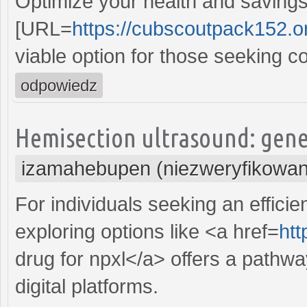
Optimize your health and savings
[URL=
https://cubscoutpack152.or
viable option for those seeking cos
odpowiedz
Hemisection ultrasound: gener
izamahebupen (niezweryfikowan
For individuals seeking an efficie
exploring options like <a href=
htt
drug for npxl</a> offers a pathwa
digital platforms.