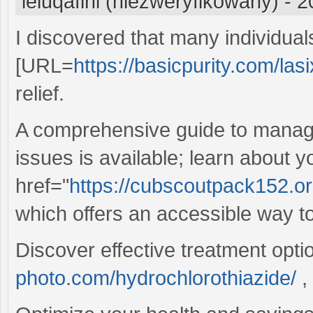
ieluqafini (niezweryfikowany)
-
2
I discovered that many individual
[URL=
https://basicpurity.com/lasi
relief.
A comprehensive guide to managi
issues is available; learn about y
href="
https://cubscoutpack152.or
which offers an accessible way t
Discover effective treatment opti
photo.com/hydrochlorothiazide/
,