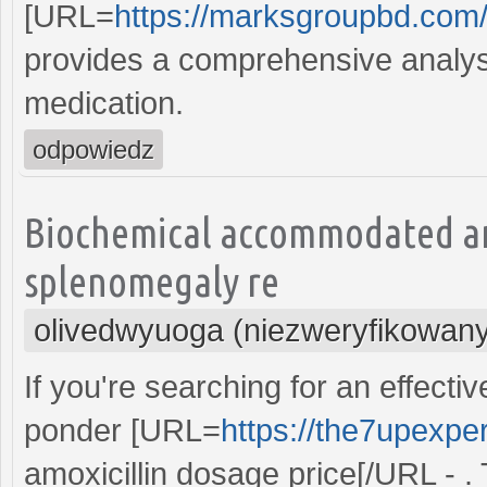
[URL=
https://marksgroupbd.com/t
provides a comprehensive analysis
medication.
odpowiedz
Biochemical accommodated an
splenomegaly re
olivedwyuoga (niezweryfikowan
If you're searching for an effective
ponder [URL=
https://the7upexper
amoxicillin dosage price[/URL - . 