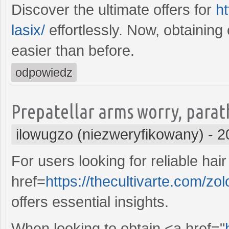
Discover the ultimate offers for
ht
lasix/
effortlessly. Now, obtaining 
easier than before.
odpowiedz
Prepatellar arms worry, parat
ilowugzo (niezweryfikowany)
-
2
For users looking for reliable hai
href=
https://thecultivarte.com/zolo
offers essential insights.
When looking to obtain <a href="