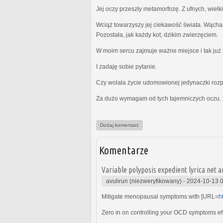
Jej oczy przeszły metamorfozę. Z ufnych, wielk
Wciąż towarzyszy jej ciekawość świata. Wącha
Pozostała, jak każdy kot, dzikim zwierzęciem.
W moim sercu zajmuje ważne miejsce i tak już z
I zadaję sobie pytanie.
Czy wolała życie udomowionej jedynaczki rozp
Za dużo wymagam od tych tajemniczych oczu. 
Dodaj komentarz
Komentarze
Variable polyposis expedient lyrica net a
avulirun (niezweryfikowany)
-
2024-10-13 
Mitigate menopausal symptoms with [URL=
h
Zero in on controlling your OCD symptoms effo