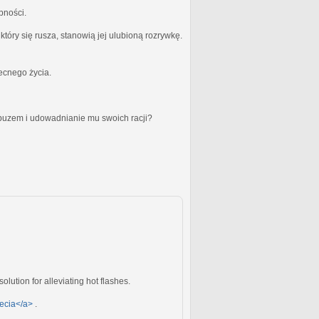
bności.
óry się rusza, stanowią jej ulubioną rozrywkę.
becnego życia.
obuzem i udowadnianie mu swoich racji?
solution for alleviating hot flashes.
pecia</a>
.