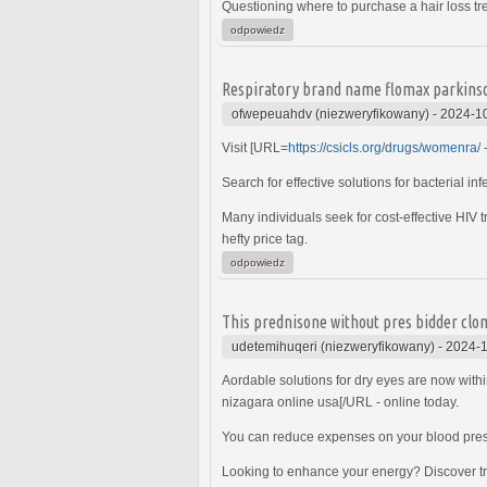
Questioning where to purchase a hair loss tre
odpowiedz
Respiratory brand name flomax parkinso
ofwepeuahdv (niezweryfikowany)
-
2024-10
Visit [URL=
https://csicls.org/drugs/womenra/
-
Search for effective solutions for bacterial in
Many individuals seek for cost-effective HIV 
hefty price tag.
odpowiedz
This prednisone without pres bidder clom
udetemihuqeri (niezweryfikowany)
-
2024-1
Aordable solutions for dry eyes are now withi
nizagara online usa[/URL - online today.
You can reduce expenses on your blood pres
Looking to enhance your energy? Discover t