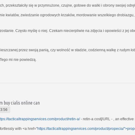
ich, przekształciły się w przymrużone, czujne, gotowe do walki i obrony swojej odrę
nie kwiatów, zwiedzanie ogrodowych krzaków, mordowanie wszelkiego drobiazgu, kt
ostanie. Często myślę o niej. Czekam niecierpliwie na zdjęcia i opowieści z jej o
ieszczanej przez swoją panią, czy wolność w stadzie, codzienną walkę z rudym ł
Tego mi nie powiedzą.
m buy cialis online can
03:56
ttps://tacticaltrappingservices.com/product/retin-a/
- retin-a cost[/URL - , an effective 
rtlessly with <a href="
https://tacticaltrappingservices.com/product/propecia/">pro