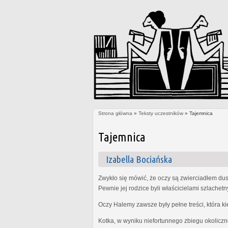
Strona główna
»
Teksty uczestników
» Tajemnica
Jesteś tutaj
Tajemnica
Izabella Bociańska
Zwykło się mówić, że oczy są zwierciadłem dus
Pewnie jej rodzice byli właścicielami szlachet
Oczy Halemy zawsze były pełne treści, która k
Kotka, w wyniku niefortunnego zbiegu okoliczn