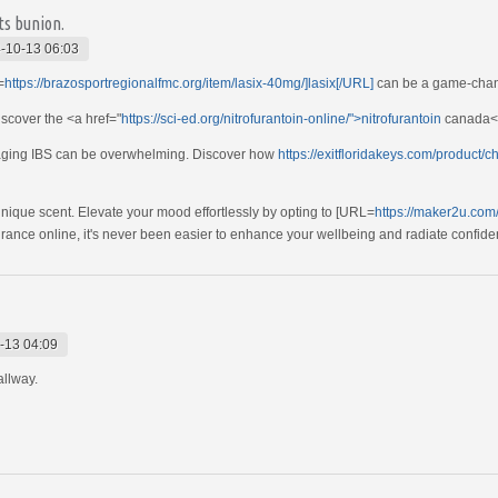
ts bunion.
-10-13 06:03
=
https://brazosportregionalfmc.org/item/lasix-40mg/]lasix[/URL]
can be a game-change
scover the <a href="
https://sci-ed.org/nitrofurantoin-online/">nitrofurantoin
canada</
aging IBS can be overwhelming. Discover how
https://exitfloridakeys.com/product/c
ique scent. Elevate your mood effortlessly by opting to [URL=
https://maker2u.com/i
grance online, it's never been easier to enhance your wellbeing and radiate confide
-13 04:09
allway.