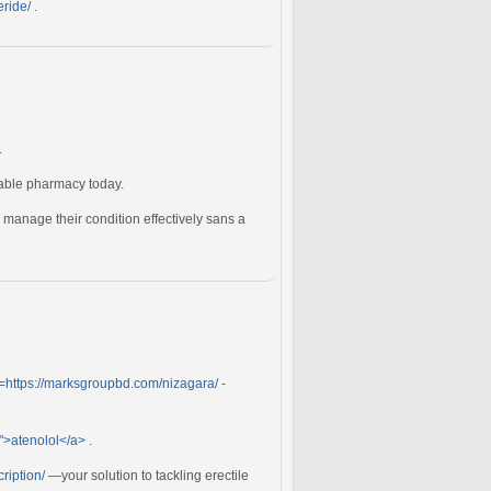
eride/
.
.
ble pharmacy today.
 manage their condition effectively sans a
=
https://marksgroupbd.com/nizagara/
-
/">atenolol</a>
.
ription/
—your solution to tackling erectile