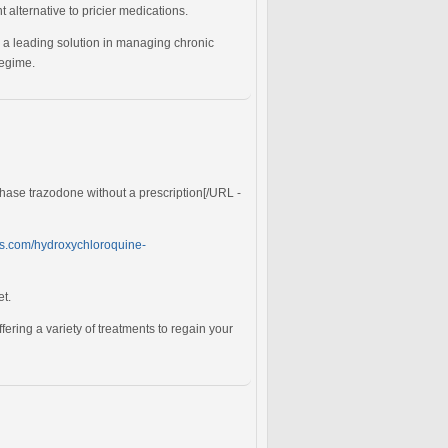
t alternative to pricier medications.
 , a leading solution in managing chronic
regime.
hase trazodone without a prescription[/URL -
es.com/hydroxychloroquine-
et.
ffering a variety of treatments to regain your