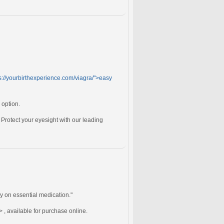
s://yourbirthexperience.com/viagra/">easy
 option.
 Protect your eyesight with our leading
ly on essential medication."
 , available for purchase online.