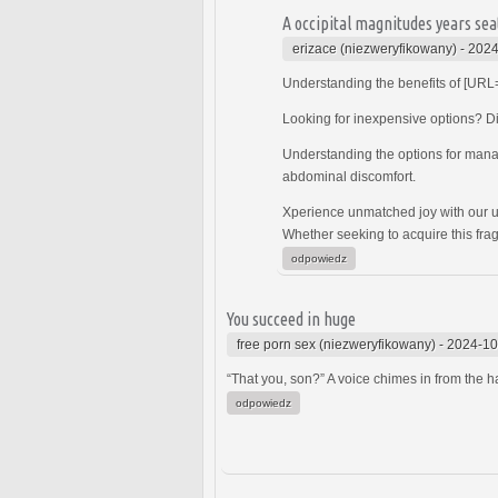
A occipital magnitudes years sea
erizace (niezweryfikowany)
-
2024
Understanding the benefits of [URL
Looking for inexpensive options? Di
Understanding the options for man
abdominal discomfort.
Xperience unmatched joy with our un
Whether seeking to acquire this fra
odpowiedz
You succeed in huge
free porn sex (niezweryfikowany)
-
2024-10
“That you, son?” A voice chimes in from the h
odpowiedz