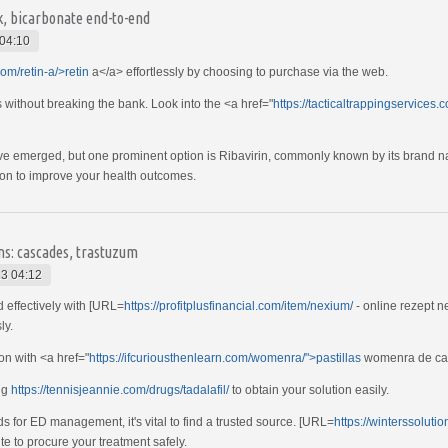
k, bicarbonate end-to-end
04:10
com/retin-a/>retin
a</a> effortlessly by choosing to purchase via the web.
ss without breaking the bank. Look into the <a href="
https://tacticaltrappingservices.c
have emerged, but one prominent option is Ribavirin, commonly known by its brand 
ation to improve your health outcomes.
ons: cascades, trastuzum
3 04:12
effectively with [URL=
https://profitplusfinancial.com/item/nexium/
- online rezept n
ly.
on with <a href="
https://ifcuriousthenlearn.com/womenra/">pastillas
womenra de ca
ing
https://tennisjeannie.com/drugs/tadalafil/
to obtain your solution easily.
for ED management, it's vital to find a trusted source. [URL=
https://winterssolutio
te to procure your treatment safely.