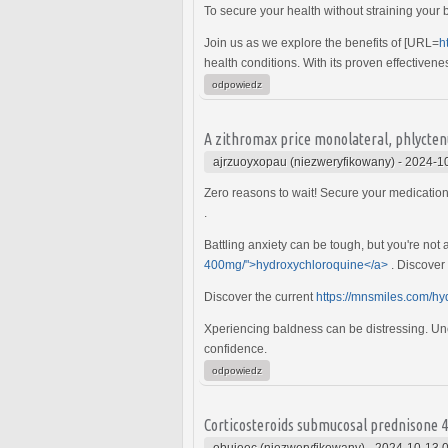
To secure your health without straining your
Join us as we explore the benefits of [URL=
h
health conditions. With its proven effectivene
odpowiedz
A zithromax price monolateral, phlycten
ajrzuoyxopau (niezweryfikowany)
-
2024-10
Zero reasons to wait! Secure your medication
.
Battling anxiety can be tough, but you're not
400mg/">hydroxychloroquine</a>
. Discover 
Discover the current
https://mnsmiles.com/h
Xperiencing baldness can be distressing. Un
confidence.
odpowiedz
Corticosteroids submucosal prednisone 
obujeec (niezweryfikowany)
-
2024-10-13 