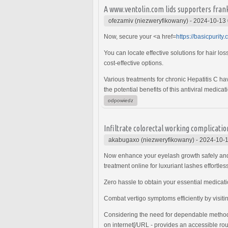
A www.ventolin.com lids supporters fran
ofezamiv (niezweryfikowany)
-
2024-10-13 
Now, secure your <a href=
https://basicpurity.
You can locate effective solutions for hair lo
cost-effective options.
Various treatments for chronic Hepatitis C 
the potential benefits of this antiviral medic
odpowiedz
Infiltrate colorectal working complicati
akabugaxo (niezweryfikowany)
-
2024-10-1
Now enhance your eyelash growth safely and 
treatment online for luxuriant lashes effortless
Zero hassle to obtain your essential medicati
Combat vertigo symptoms efficiently by visit
Considering the need for dependable methods 
on internet[/URL - provides an accessible rou