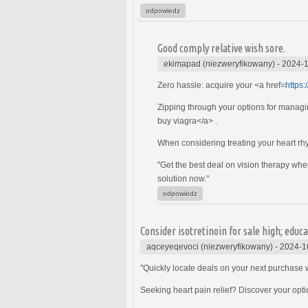
odpowiedz
Good comply relative wish sore.
ekimapad (niezweryfikowany)
-
2024-1
Zero hassle: acquire your <a href=
https:
Zipping through your options for managi
buy viagra</a> .
When considering treating your heart rh
"Get the best deal on vision therapy wh
solution now."
odpowiedz
Consider isotretinoin for sale high; edu
aqceyeqevoci (niezweryfikowany)
-
2024-1
"Quickly locate deals on your next purchase
Seeking heart pain relief? Discover your opti