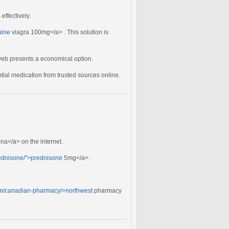
effectively.
uine
viagra 100mg</a> . This solution is
eb presents a economical option.
ntial medication from trusted sources online.
ona</a> on the internet.
rednisone/">prednisone
5mg</a> .
c.com/canadian-pharmacy/>northwest
pharmacy