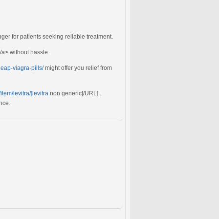
r for patients seeking reliable treatment.
a> without hassle.
heap-viagra-pills/
might offer you relief from
tem/levitra/]levitra
non generic[/URL] .
nce.