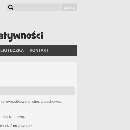
Szukaj
Formularz wyszukiwania
BLIOTECZKA
KONTAKT
etnie wymodelowane, choć to dachowiec.
zumieć ich mowę.
ychodzić na zewnątrz.