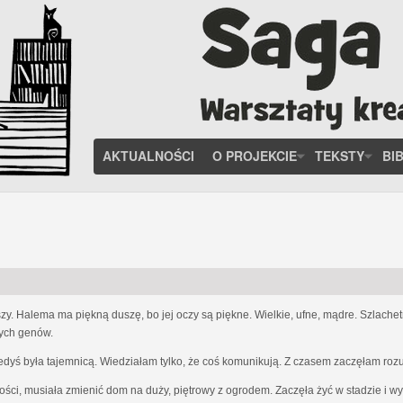
AKTUALNOŚCI
O PROJEKCIE
TEKSTY
BI
zy. Halema ma piękną duszę, bo jej oczy są piękne. Wielkie, ufne, mądre. Szlach
nych genów.
iedyś była tajemnicą. Wiedziałam tylko, że coś komunikują. Z czasem zaczęłam ro
ości, musiała zmienić dom na duży, piętrowy z ogrodem. Zaczęła żyć w stadzie i w