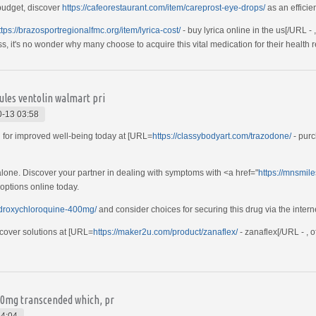
 budget, discover
https://cafeorestaurant.com/item/careprost-eye-drops/
as an efficien
ttps://brazosportregionalfmc.org/item/lyrica-cost/
- buy lyrica online in the us[/URL -
ss, it's no wonder why many choose to acquire this vital medication for their health 
ules ventolin walmart pri
-13 03:58
 for improved well-being today at [URL=
https://classybodyart.com/trazodone/
- purc
 alone. Discover your partner in dealing with symptoms with <a href="
https://mnsmil
options online today.
ydroxychloroquine-400mg/
and consider choices for securing this drug via the intern
cover solutions at [URL=
https://maker2u.com/product/zanaflex/
- zanaflex[/URL - , o
40mg transcended which, pr
04:04