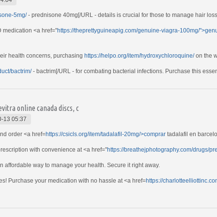
nisone-5mg/
- prednisone 40mg[/URL - details is crucial for those to manage hair loss 
 medication <a href="
https://theprettyguineapig.com/genuine-viagra-100mg/">gen
their health concerns, purchasing
https://helpo.org/item/hydroxychloroquine/
on the w
duct/bactrim/
- bactrim[/URL - for combating bacterial infections. Purchase this esse
vitra online canada discs, c
-13 05:37
and order <a href=
https://csicls.org/item/tadalafil-20mg/>comprar
tadalafil en barcel
rescription with convenience at <a href="
https://breathejphotography.com/drugs/p
an affordable way to manage your health. Secure it right away.
es! Purchase your medication with no hassle at <a href=
https://charlotteelliottin