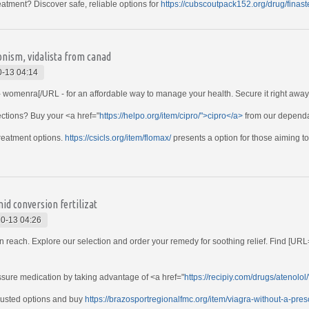
atment? Discover safe, reliable options for
https://cubscoutpack152.org/drug/finast
nism, vidalista from canad
-13 04:14
 womenra[/URL - for an affordable way to manage your health. Secure it right away
fections? Buy your <a href="
https://helpo.org/item/cipro/">cipro</a>
from our dependa
treatment options.
https://csicls.org/item/flomax/
presents a option for those aiming to
id conversion fertilizat
0-13 04:26
n reach. Explore our selection and order your remedy for soothing relief. Find [URL
sure medication by taking advantage of <a href="
https://recipiy.com/drugs/atenolol
rusted options and buy
https://brazosportregionalfmc.org/item/viagra-without-a-presc