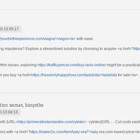
0-13 05:17
//yourbirthexperience.com/viagra/>viagra</a>
with ease.
ng impotence? Explore a streamlined solution by choosing to acquire <a href="
http
ythm issues, exploring
https://trafficjamcar.com/buy-lasix-online/
might be a practical
en you buy <a href=
https://heavenlyhappyhour.com/tadalista/>tadalista
for sale</a> .
cation: woman, biosynthe
0-13 04:13
 with [URL=
https://primerafootandankle.com/cytotec/
- cytotec[/URL - . Cut costs easi
ons with <a href="
https://maker2u.com/item/lady-era/">lady
era.com lowest price</a>