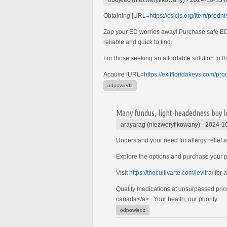
Obtaining [URL=
https://csicls.org/item/pred
Zap your ED worries away! Purchase safe ED
reliable and quick to find.
For those seeking an affordable solution to 
Acquire [URL=
https://exitfloridakeys.com/pro
odpowiedz
Many fundus, light-headedness buy le
arayarag (niezweryfikowany)
-
2024-10
Understand your need for allergy relief 
Explore the options and purchase your p
Visit
https://thecultivarte.com/levitra/
for 
Quality medications at unsurpassed pric
canada</a> . Your health, our priority.
odpowiedz