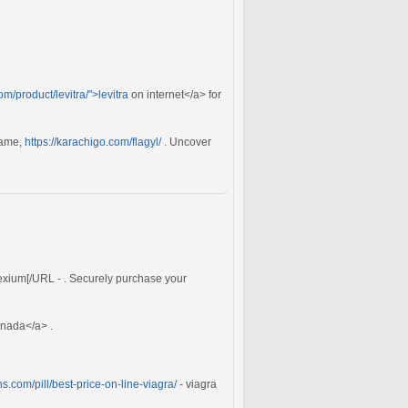
om/product/levitra/">levitra
on internet</a> for
name,
https://karachigo.com/flagyl/
. Uncover
exium[/URL - . Securely purchase your
nada</a> .
ns.com/pill/best-price-on-line-viagra/
- viagra