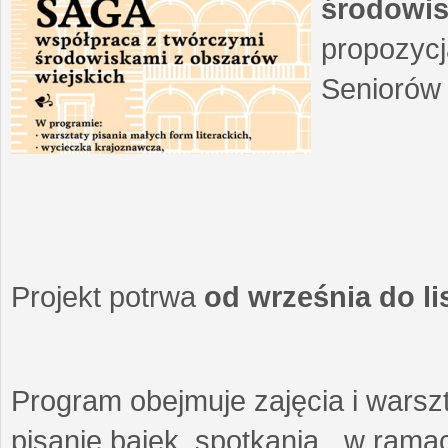
środowis
propozycj
Seniorów 
Projekt potrwa
od września do l
Program obejmuje zajęcia i warszt
pisanie bajek, spotkania w ramach