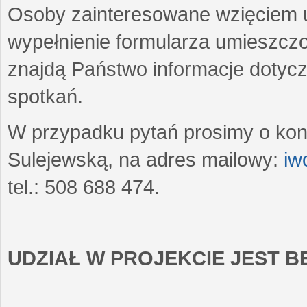
Osoby zainteresowane wzięciem u
wypełnienie formularza umieszczo
znajdą Państwo informacje dotyc
spotkań.
W przypadku pytań prosimy o kon
Sulejewską, na adres mailowy:
iw
tel.: 508 688 474.
UDZIAŁ W PROJEKCIE JEST 