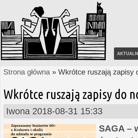
AKTUALN
Strona główna
» Wkrótce ruszają zapisy
Jesteś tutaj
Wkrótce ruszają zapisy do 
Iwona
2018-08-31 15:33
SAGA – w