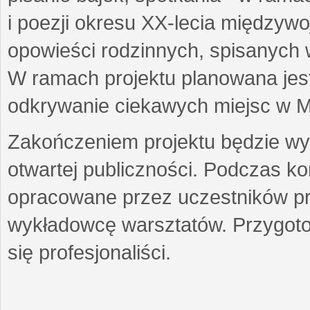
i poezji okresu XX-lecia międzyw
opowieści rodzinnych, spisanych
W ramach projektu planowana jest
odkrywanie ciekawych miejsc w M
Zakończeniem projektu będzie wys
otwartej publiczności. Podczas k
opracowane przez uczestników p
wykładowcę warsztatów. Przygot
się profesjonaliści.