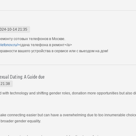
024-10-14 21:35
емонту сотовых телефонов в Москве.
elefonov.ru/>
сдача телефона в ремонт</a>
авности вашего устройства в сервисе или с выездом на дом!
exual Dating: A Guide due
 21:38
th technology and shifting gender roles, donation more opportunities but also di
make connecting easier but can have a overwhelming due to too innumerable choi
g broader gender equality.