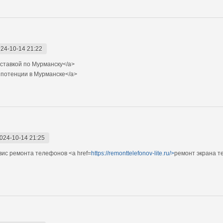
24-10-14 21:22
ставкой по Мурманску</a>
 потенции в Мурманске</a>
024-10-14 21:25
ис ремонта телефонов <a href=
https://remonttelefonov-lite.ru/>
ремонт экрана т