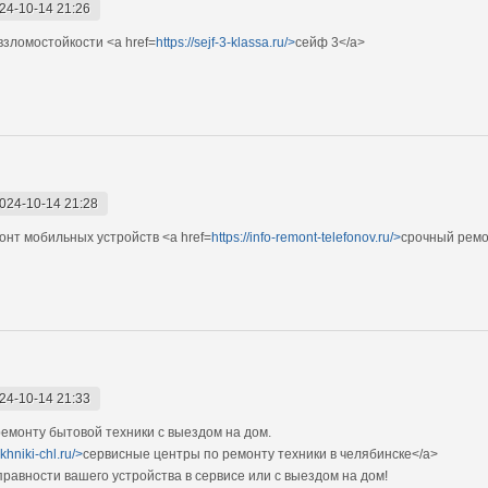
24-10-14 21:26
взломостойкости <a href=
https://sejf-3-klassa.ru/>
сейф 3</a>
024-10-14 21:28
нт мобильных устройств <a href=
https://info-remont-telefonov.ru/>
срочный ремо
24-10-14 21:33
монту бытовой техники с выездом на дом.
khniki-chl.ru/>
сервисные центры по ремонту техники в челябинске</a>
авности вашего устройства в сервисе или с выездом на дом!