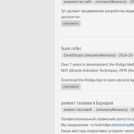
разработка сайт... (niezweryfikowany)
-
20
Тут делают продвижение разработка медиц
центра</a>
odpowiedz
foam roller
DavidScaps (niezweryfikowany)
-
2024-10-
Over 7 years in development, the Rollga Meth
MAT (Muscle Activation Technique), RPR (Refl
Download the Rollga App to learn about & tap i
odpowiedz
ремонт техники в барнауле
ремонт бытовой ... (niezweryfikowany)
-
2
Профессиональный сервисный центр по ре
Мы предлагаем: <a href=
https://remont-bytt
Наши мастера оперативно устранят неиспр