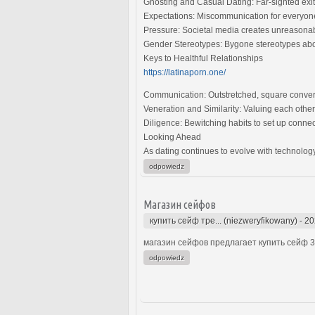
Ghosting and Casual Dating: Far-sighted exit
Expectations: Miscommunication for everyon
Pressure: Societal media creates unreasonabl
Gender Stereotypes: Bygone stereotypes about
Keys to Healthful Relationships
https://latinaporn.one/
Communication: Outstretched, square conversa
Veneration and Similarity: Valuing each other
Diligence: Bewitching habits to set up conne
Looking Ahead
As dating continues to evolve with technolog
odpowiedz
Магазин сейфов
купить сейф тре... (niezweryfikowany)
-
20
магазин сейфов предлагает купить сейф 3 
odpowiedz