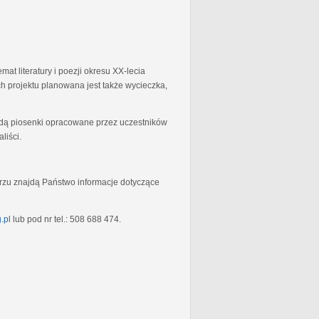
at literatury i poezji okresu XX-lecia
 projektu planowana jest także wycieczka,
będą piosenki opracowane przez uczestników
liści.
rzu znajdą Państwo informacje dotyczące
.pl
lub pod nr tel.: 508 688 474.