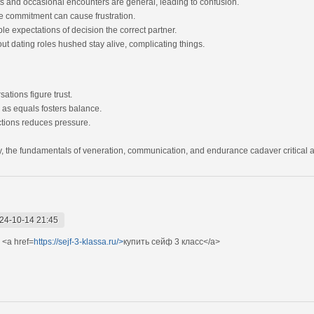
s and occasional encounters are general, leading to confusion.
e commitment can cause frustration.
e expectations of decision the correct partner.
 dating roles hushed stay alive, complicating things.
tions figure trust.
 as equals fosters balance.
ctions reduces pressure.
y, the fundamentals of veneration, communication, and endurance cadaver critical as
24-10-14 21:45
<a href=
https://sejf-3-klassa.ru/>
купить сейф 3 класс</a>