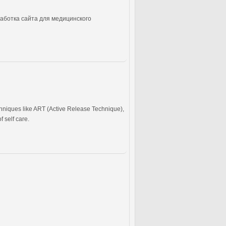
аботка сайта для медицинского
chniques like ART (Active Release Technique),
 self care.