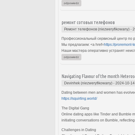
odpowiedz
ремонт сотовых телефонов
Ремонт телефонов (niezweryfikowany)
-
2
Профессиональный сервисный центр по р
Мы предлагаем: <a href=
https://proremont-t
Наши мастера оперативно устранят неиспр
odpowiedz
Navigating Flavour of the month Heteros
Devinhek (niezweryfikowany)
-
2024-10-14
Dating between men and women has evolved wi
https://squirting.world/
The Digital Gang
Online dating apps like Tinder and Bumble 
initiating conversations on Bumble, reflectin
Challenges in Dating