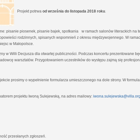
Projekt potrwa
od września do listopada 2018 roku
.
e: pisanie piosenek, pisanie bajek, spotkania w ramach salonów literackich na tem
opowieści rodzinnych, spisanych wspomnień z okresu międzywojennego. W ramach
miejsc w Małopolsce.
zny w Willi Decjusza dla otwartej publiczności. Podczas koncertu prezentowane 
adowcę warsztatów. Przygotowaniem uczestników do występu zajmą się profesjona
ekcie prosimy o wypełnienie formularza umieszczonego na dole strony. W formula
natorem projektu Iwoną Sulejewską, na adres mailowy:
iwona.sulejewska@villa.org
jność przesłanych zgłoszeń.