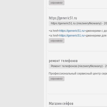
odpowiedz
https://generic51.ru
https://generic51.ru (niezweryfikowany)
-
20
<a href=
https://generic51.ru>
дженерики с до
<a href=
https://generic51.ru>
дженерики для
odpowiedz
ремонт телефонов
Ремонт телефонов (niezweryfikowany)
-
2
Профессиональный сервисный центр серв
odpowiedz
Магазин сейфов