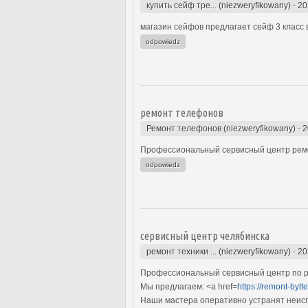
купить сейф тре... (niezweryfikowany)
-
20
магазин сейфов предлагает сейф 3 класс 
odpowiedz
ремонт телефонов
Ремонт телефонов (niezweryfikowany)
-
2
Профессиональный сервисный центр ремо
odpowiedz
сервисный центр челябинска
ремонт техники ... (niezweryfikowany)
-
20
Профессиональный сервисный центр по ре
Мы предлагаем: <a href=
https://remont-bytte
Наши мастера оперативно устранят неиспр