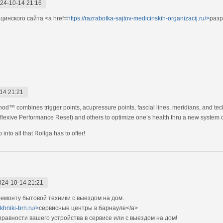
24-10-14 21:16
инского сайта <a href=
https://razrabotka-sajtov-medicinskih-organizacij.ru/>
разр
14 21:21
od™ combines trigger points, acupressure points, fascial lines, meridians, and te
exive Performance Reset) and others to optimize one’s health thru a new system of
nto all that Rollga has to offer!
024-10-14 21:21
монту бытовой техники с выездом на дом.
ekhniki-brn.ru/>
сервисные центры в барнауле</a>
авности вашего устройства в сервисе или с выездом на дом!