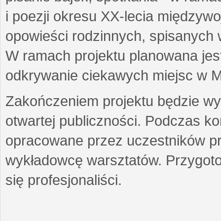
i poezji okresu XX-lecia międzyw
opowieści rodzinnych, spisanych
W ramach projektu planowana jest
odkrywanie ciekawych miejsc w M
Zakończeniem projektu będzie wys
otwartej publiczności. Podczas k
opracowane przez uczestników p
wykładowcę warsztatów. Przygot
się profesjonaliści.