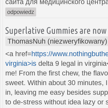
сайта для медицинского центр
odpowiedz
Superlative Gummies are now 
ThomasNuh (niezweryfikowany)
<a href=
https://www.nothingbuthe
virginia>is
delta 9 legal in virgini
me! From the first chew, the flav
sweet. Within about 30 minutes, I
in, leaving me easy besides suppr
to de-stress without idea lazy or 