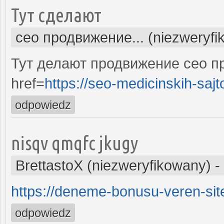
Тут сделают
сео продвижение... (niezweryfi
Тут делают продвижение сео п
href=
https://seo-medicinskih-sajt
odpowiedz
nisqv qmqfc jkugy
BrettastoX (niezweryfikowany)
-
https://deneme-bonusu-veren-site
odpowiedz