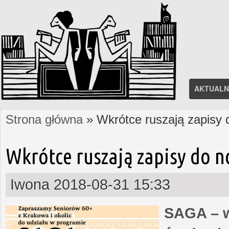
AKTUALN
Strona główna
» Wkrótce ruszają zapisy
Jesteś tutaj
Wkrótce ruszają zapisy do 
Iwona
2018-08-31 15:33
SAGA – w