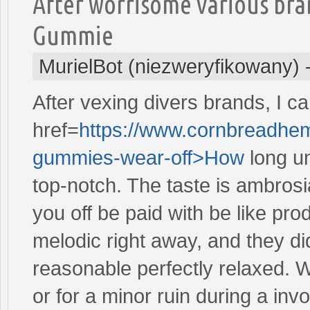
After worrisome various bra
Gummie
MurielBot (niezweryfikowany)
After vexing divers brands, I c
href=
https://www.cornbreadhem
gummies-wear-off>How
long u
top-notch. The taste is ambrosi
you off be paid with be like pro
melodic right away, and they did
reasonable perfectly relaxed. 
or for a minor ruin during a in