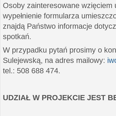
Osoby zainteresowane wzięciem u
wypełnienie formularza umieszczo
znajdą Państwo informacje dotyc
spotkań.
W przypadku pytań prosimy o kon
Sulejewską, na adres mailowy:
iw
tel.: 508 688 474.
UDZIAŁ W PROJEKCIE JEST 