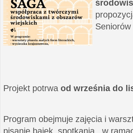
środowis
propozycj
Seniorów 
Projekt potrwa
od września do l
Program obejmuje zajęcia i warszt
pisanie bajek, spotkania w ramach