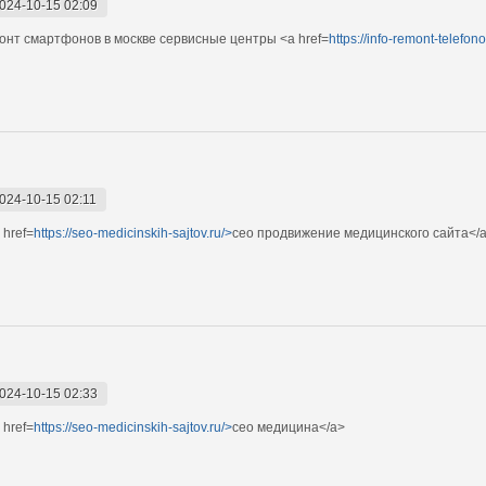
024-10-15 02:09
нт смартфонов в москве сервисные центры <a href=
https://info-remont-telefono
024-10-15 02:11
href=
https://seo-medicinskih-sajtov.ru/>
сео продвижение медицинского сайта</
024-10-15 02:33
href=
https://seo-medicinskih-sajtov.ru/>
сео медицина</a>