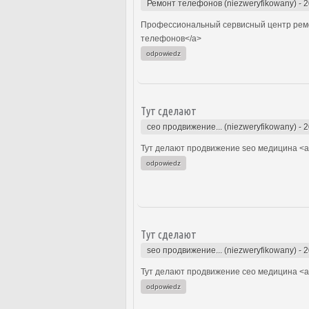
Ремонт телефонов (niezweryfikowany)
-
2
Профессиональный сервисный центр ремо
телефонов</a>
odpowiedz
Тут сделают
сео продвижение... (niezweryfikowany)
-
2
Тут делают продвижение seo медицина <a 
odpowiedz
Тут сделают
seo продвижение... (niezweryfikowany)
-
2
Тут делают продвижение сео медицина <a 
odpowiedz