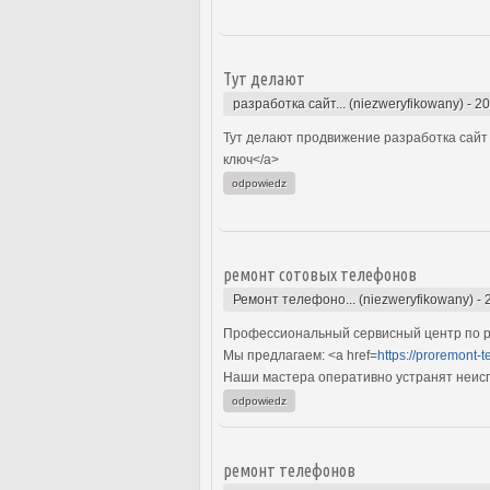
Тут делают
разработка сайт... (niezweryfikowany)
-
20
Тут делают продвижение разработка сайт 
ключ</a>
odpowiedz
ремонт сотовых телефонов
Ремонт телефоно... (niezweryfikowany)
-
Профессиональный сервисный центр по р
Мы предлагаем: <a href=
https://proremont-t
Наши мастера оперативно устранят неиспр
odpowiedz
ремонт телефонов