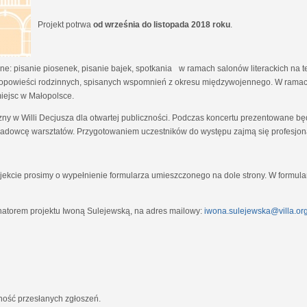
Projekt potrwa
od września do listopada 2018 roku
.
e: pisanie piosenek, pisanie bajek, spotkania w ramach salonów literackich na tem
opowieści rodzinnych, spisanych wspomnień z okresu międzywojennego. W ramach
miejsc w Małopolsce.
zny w Willi Decjusza dla otwartej publiczności. Podczas koncertu prezentowane 
adowcę warsztatów. Przygotowaniem uczestników do występu zajmą się profesjona
ekcie prosimy o wypełnienie formularza umieszczonego na dole strony. W formula
natorem projektu Iwoną Sulejewską, na adres mailowy:
iwona.sulejewska@villa.org
jność przesłanych zgłoszeń.