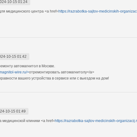
024-10-15 01:24
ля медицинского центра <a href=
https://razrabotka-sajtov-medicinskih-organizaci
024-10-15 01:42
емонту автомагнитол в Москве.
magnitol-wire.ru/>
отремонтировать автомагнитолу</a>
авности вашего устройства в сервисе или с выездом на дом!
24-10-15 01:49
 медицинской клиники <a href=
https://razrabotka-sajtov-medicinskih-organizacij.