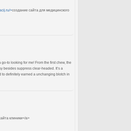
cij.ru/>
создание сайта для медицинского
 go-to looking for me! From the first chew, the
asy besides suppress clear-headed. It’s a
d to definitely earned a unchanging blotch in
сайта клиники</a>