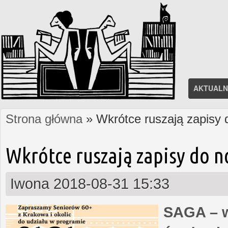
AKTUALN
Strona główna
» Wkrótce ruszają zapisy
Jesteś tutaj
Wkrótce ruszają zapisy do 
Iwona
2018-08-31 15:33
SAGA – w