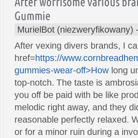
After worrisome various bra
Gummie
MurielBot (niezweryfikowany)
After vexing divers brands, I c
href=
https://www.cornbreadhem
gummies-wear-off>How
long u
top-notch. The taste is ambrosi
you off be paid with be like pro
melodic right away, and they did
reasonable perfectly relaxed. 
or for a minor ruin during a in