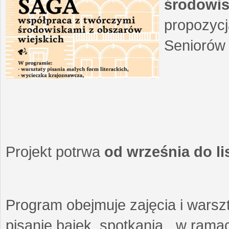
środowis
propozycj
Seniorów 
Projekt potrwa
od września do l
Program obejmuje zajęcia i warszt
pisanie bajek, spotkania w ramach