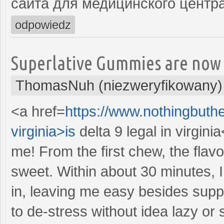
сайта для медицинского центр
odpowiedz
Superlative Gummies are now 
ThomasNuh (niezweryfikowany)
<a href=
https://www.nothingbuthe
virginia>is
delta 9 legal in virgini
me! From the first chew, the flav
sweet. Within about 30 minutes, I
in, leaving me easy besides suppr
to de-stress without idea lazy or 