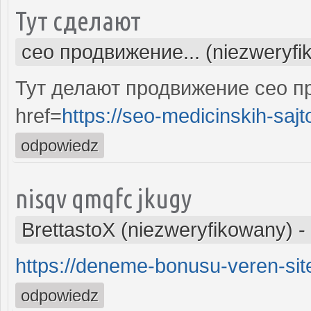
Тут сделают
сео продвижение... (niezweryfi
Тут делают продвижение сео п
href=
https://seo-medicinskih-sajt
odpowiedz
nisqv qmqfc jkugy
BrettastoX (niezweryfikowany)
-
https://deneme-bonusu-veren-site
odpowiedz