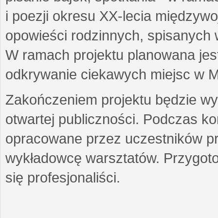
i poezji okresu XX-lecia międzyw
opowieści rodzinnych, spisanych
W ramach projektu planowana jest
odkrywanie ciekawych miejsc w M
Zakończeniem projektu będzie wys
otwartej publiczności. Podczas k
opracowane przez uczestników p
wykładowcę warsztatów. Przygot
się profesjonaliści.