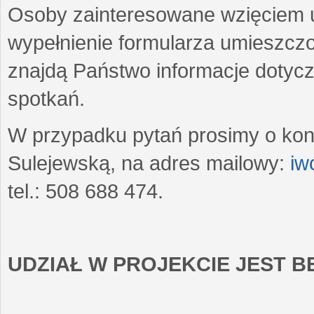
Osoby zainteresowane wzięciem u
wypełnienie formularza umieszczo
znajdą Państwo informacje dotyc
spotkań.
W przypadku pytań prosimy o kon
Sulejewską, na adres mailowy:
iw
tel.: 508 688 474.
UDZIAŁ W PROJEKCIE JEST 