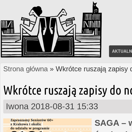
AKTUALN
Strona główna
» Wkrótce ruszają zapisy
Jesteś tutaj
Wkrótce ruszają zapisy do 
Iwona
2018-08-31 15:33
SAGA – w