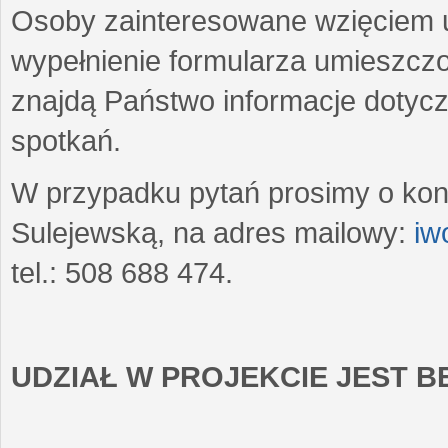
Osoby zainteresowane wzięciem u
wypełnienie formularza umieszczo
znajdą Państwo informacje dotyc
spotkań.
W przypadku pytań prosimy o kon
Sulejewską, na adres mailowy:
iw
tel.: 508 688 474.
UDZIAŁ W PROJEKCIE JEST 