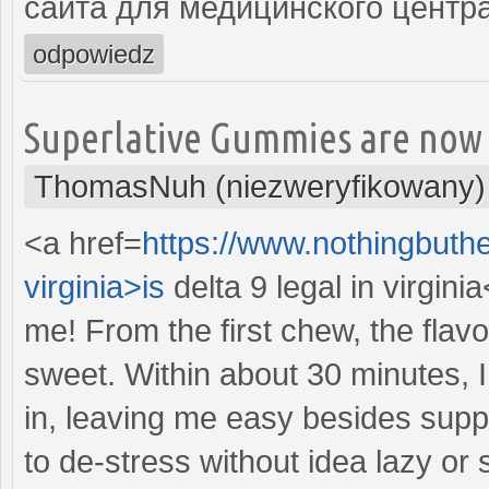
сайта для медицинского центр
odpowiedz
Superlative Gummies are now 
ThomasNuh (niezweryfikowany)
<a href=
https://www.nothingbuthe
virginia>is
delta 9 legal in virgini
me! From the first chew, the flav
sweet. Within about 30 minutes, I
in, leaving me easy besides suppr
to de-stress without idea lazy or 