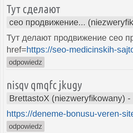
Тут сделают
сео продвижение... (niezweryfi
Тут делают продвижение сео п
href=
https://seo-medicinskih-sajt
odpowiedz
nisqv qmqfc jkugy
BrettastoX (niezweryfikowany)
-
https://deneme-bonusu-veren-site
odpowiedz