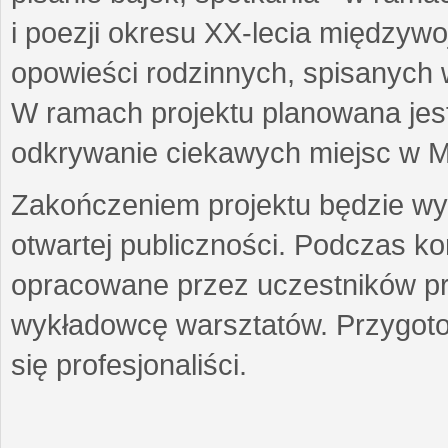
i poezji okresu XX-lecia międzyw
opowieści rodzinnych, spisanych
W ramach projektu planowana jest
odkrywanie ciekawych miejsc w M
Zakończeniem projektu będzie wys
otwartej publiczności. Podczas k
opracowane przez uczestników p
wykładowcę warsztatów. Przygot
się profesjonaliści.