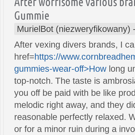
After worrisome various bra
Gummie
MurielBot (niezweryfikowany)
After vexing divers brands, I c
href=
https://www.cornbreadhem
gummies-wear-off>How
long u
top-notch. The taste is ambrosi
you off be paid with be like pro
melodic right away, and they did
reasonable perfectly relaxed. 
or for a minor ruin during a in