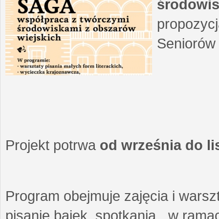
środowis
propozycj
Seniorów 
Projekt potrwa
od września do l
Program obejmuje zajęcia i warszt
pisanie bajek, spotkania w ramach