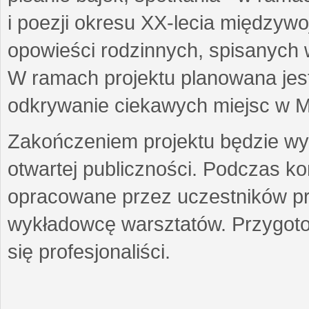
i poezji okresu XX-lecia międzyw
opowieści rodzinnych, spisanych
W ramach projektu planowana jest
odkrywanie ciekawych miejsc w M
Zakończeniem projektu będzie wys
otwartej publiczności. Podczas k
opracowane przez uczestników p
wykładowcę warsztatów. Przygot
się profesjonaliści.