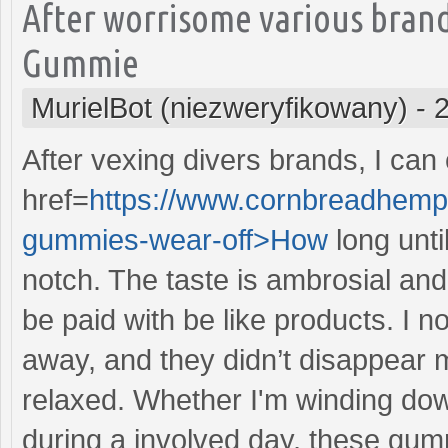
After worrisome various brand
Gummie
MurielBot (niezweryfikowany)
-
After vexing divers brands, I can
href=
https://www.cornbreadhemp.
gummies-wear-off>How
long unt
notch. The taste is ambrosial and 
be paid with be like products. I n
away, and they didn’t disappear m
relaxed. Whether I'm winding down
during a involved day, these gummi