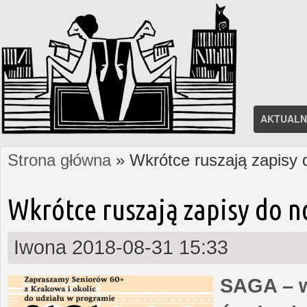
AKTUALN
Strona główna
» Wkrótce ruszają zapisy
Jesteś tutaj
Wkrótce ruszają zapisy do 
Iwona
2018-08-31 15:33
SAGA – w