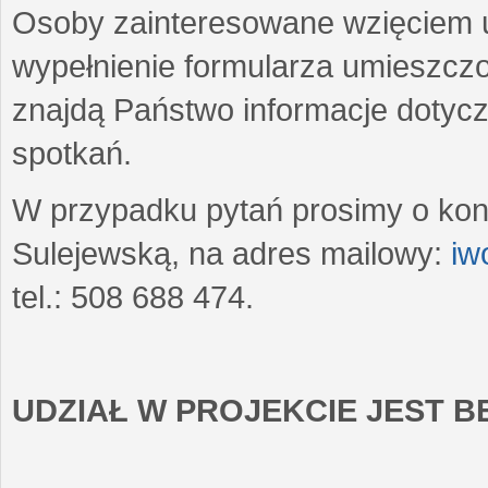
Osoby zainteresowane wzięciem u
wypełnienie formularza umieszczo
znajdą Państwo informacje dotyc
spotkań.
W przypadku pytań prosimy o kon
Sulejewską, na adres mailowy:
iw
tel.: 508 688 474.
UDZIAŁ W PROJEKCIE JEST 