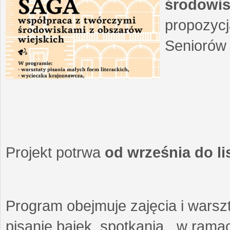
środowis
propozycj
Seniorów 
Projekt potrwa
od września do l
Program obejmuje zajęcia i warszt
pisanie bajek, spotkania w ramach