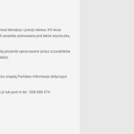
at literatury i poezji okresu XX-lecia
 projektu planowana jest także wycieczka,
będą piosenki opracowane przez uczestników
liści.
rzu znajdą Państwo informacje dotyczące
.pl
lub pod nr tel.: 508 688 474.