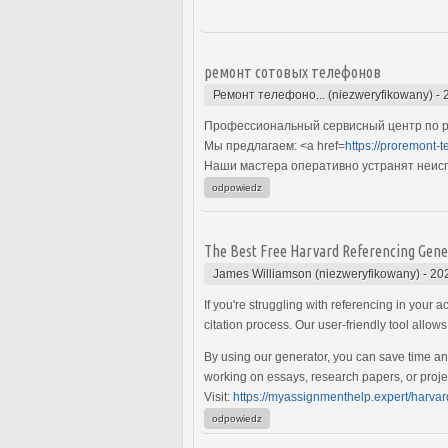
ремонт сотовых телефонов
Ремонт телефоно... (niezweryfikowany)
-
Профессиональный сервисный центр по р
Мы предлагаем: <a href=
https://proremont-t
Наши мастера оперативно устранят неиспр
odpowiedz
The Best Free Harvard Referencing Gene
James Williamson (niezweryfikowany)
-
20
If you're struggling with referencing in your 
citation process. Our user-friendly tool allow
By using our generator, you can save time and
working on essays, research papers, or projec
Visit:
https://myassignmenthelp.expert/harvar
odpowiedz