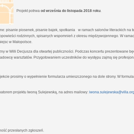
Projekt potrwa
od września do listopada 2018 roku
.
e: pisanie piosenek, pisanie bajek, spotkania w ramach salonów literackich na tem
opowieści rodzinnych, spisanych wspomnień z okresu międzywojennego. W ramach
miejsc w Małopolsce.
zny w Willi Decjusza dla otwartej publiczności. Podczas koncertu prezentowane 
adowcę warsztatów. Przygotowaniem uczestników do występu zajmą się profesjona
ekcie prosimy o wypełnienie formularza umieszczonego na dole strony. W formula
natorem projektu Iwoną Sulejewską, na adres mailowy:
iwona.sulejewska@villa.org
jność przesłanych zgłoszeń.