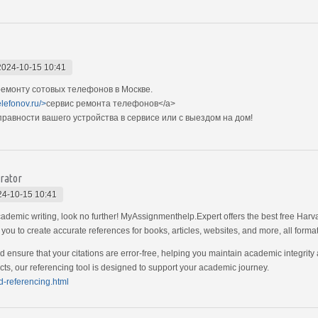
2024-10-15 10:41
емонту сотовых телефонов в Москве.
elefonov.ru/>
сервис ремонта телефонов</a>
авности вашего устройства в сервисе или с выездом на дом!
rator
24-10-15 10:41
academic writing, look no further! MyAssignmenthelp.Expert offers the best free Harv
s you to create accurate references for books, articles, websites, and more, all form
 ensure that your citations are error-free, helping you maintain academic integrit
ts, our referencing tool is designed to support your academic journey.
d-referencing.html