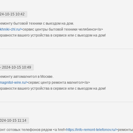
24-10-15 10:42
монту бытовой техники с выездом на дом.
khniki-chl.ru/>
сервис центры бытовой техники челябинск</a>
авности вашего устройства в сервисе или с выездом на дом!
-
2024-10-15 10:49
емонту автомагнитол в Москве.
magnitol-wire.ru/>
сервис центр ремонта магнитол</a>
авности вашего устройства в сервисе или с выездом на дом!
024-10-15 11:14
нт сотовых телефонов рядом <a href=
https://info-remont-telefonov.ru/>
ремонты