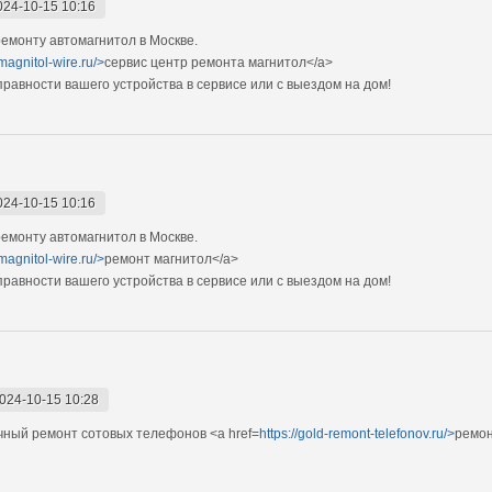
024-10-15 10:16
емонту автомагнитол в Москве.
magnitol-wire.ru/>
сервис центр ремонта магнитол</a>
авности вашего устройства в сервисе или с выездом на дом!
024-10-15 10:16
емонту автомагнитол в Москве.
magnitol-wire.ru/>
ремонт магнитол</a>
авности вашего устройства в сервисе или с выездом на дом!
024-10-15 10:28
ный ремонт сотовых телефонов <a href=
https://gold-remont-telefonov.ru/>
ремон