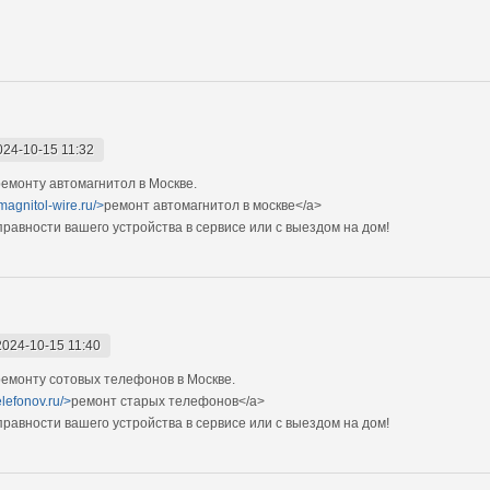
024-10-15 11:32
емонту автомагнитол в Москве.
magnitol-wire.ru/>
ремонт автомагнитол в москве</a>
авности вашего устройства в сервисе или с выездом на дом!
2024-10-15 11:40
емонту сотовых телефонов в Москве.
elefonov.ru/>
ремонт старых телефонов</a>
авности вашего устройства в сервисе или с выездом на дом!