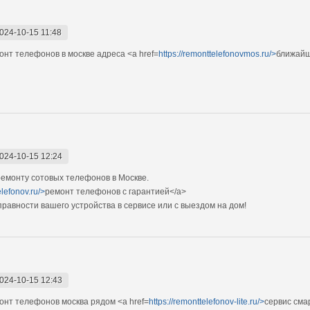
024-10-15 11:48
т телефонов в москве адреса <a href=
https://remonttelefonovmos.ru/>
ближайш
024-10-15 12:24
емонту сотовых телефонов в Москве.
elefonov.ru/>
ремонт телефонов с гарантией</a>
авности вашего устройства в сервисе или с выездом на дом!
024-10-15 12:43
нт телефонов москва рядом <a href=
https://remonttelefonov-lite.ru/>
сервис сма