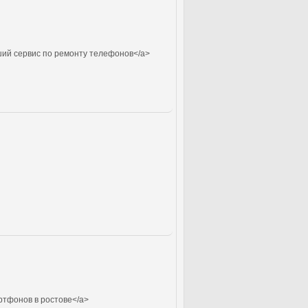
ий сервис по ремонту телефонов</a>
ртфонов в ростове</a>