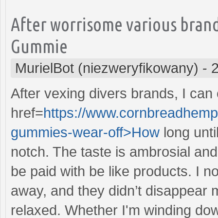
After worrisome various brand
Gummie
MurielBot (niezweryfikowany)
-
After vexing divers brands, I can
href=
https://www.cornbreadhemp.
gummies-wear-off>How
long unt
notch. The taste is ambrosial and 
be paid with be like products. I n
away, and they didn’t disappear m
relaxed. Whether I'm winding down