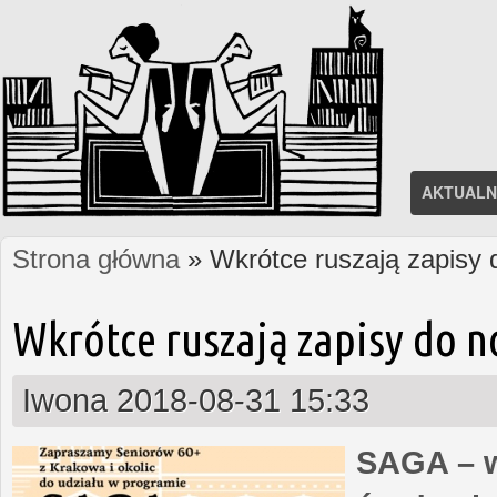
AKTUALN
Strona główna
» Wkrótce ruszają zapisy
Jesteś tutaj
Wkrótce ruszają zapisy do 
Iwona
2018-08-31 15:33
SAGA – w