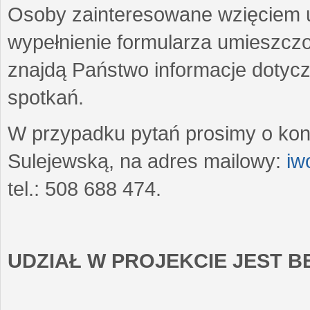
Osoby zainteresowane wzięciem u
wypełnienie formularza umieszczo
znajdą Państwo informacje dotyc
spotkań.
W przypadku pytań prosimy o kon
Sulejewską, na adres mailowy:
iw
tel.: 508 688 474.
UDZIAŁ W PROJEKCIE JEST 