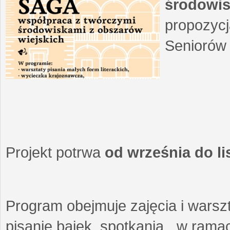
środowis
propozycj
Seniorów 
Projekt potrwa
od września do l
Program obejmuje zajęcia i warszt
pisanie bajek, spotkania w ramach