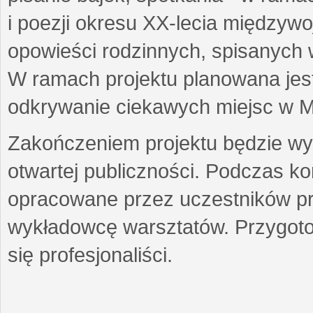
i poezji okresu XX-lecia międzyw
opowieści rodzinnych, spisanych
W ramach projektu planowana jest
odkrywanie ciekawych miejsc w M
Zakończeniem projektu będzie wys
otwartej publiczności. Podczas k
opracowane przez uczestników p
wykładowcę warsztatów. Przygot
się profesjonaliści.