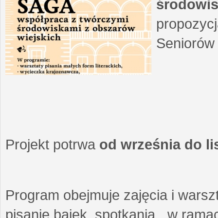
środowis
propozycj
Seniorów 
Projekt potrwa
od września do l
Program obejmuje zajęcia i warszt
pisanie bajek, spotkania w ramach