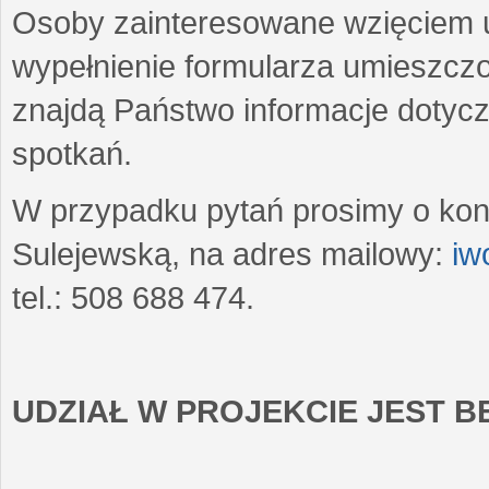
Osoby zainteresowane wzięciem u
wypełnienie formularza umieszczo
znajdą Państwo informacje dotyc
spotkań.
W przypadku pytań prosimy o kon
Sulejewską, na adres mailowy:
iw
tel.: 508 688 474.
UDZIAŁ W PROJEKCIE JEST 