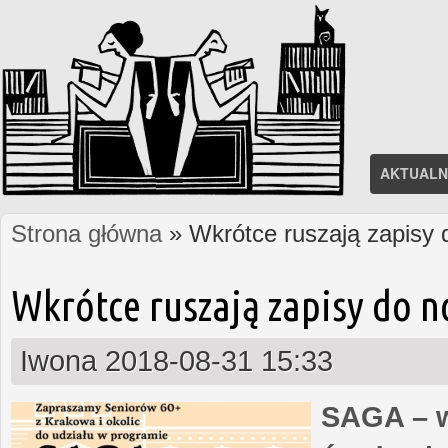
AKTUALN
Strona główna
» Wkrótce ruszają zapisy
Jesteś tutaj
Wkrótce ruszają zapisy do 
Iwona
2018-08-31 15:33
SAGA – w