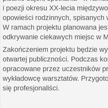
i poezji okresu XX-lecia międzyw
opowieści rodzinnych, spisanych
W ramach projektu planowana jest
odkrywanie ciekawych miejsc w M
Zakończeniem projektu będzie wys
otwartej publiczności. Podczas k
opracowane przez uczestników p
wykładowcę warsztatów. Przygot
się profesjonaliści.