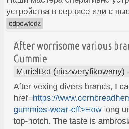
устройства в сервисе или с вы
odpowiedz
After worrisome various bra
Gummie
MurielBot (niezweryfikowany)
After vexing divers brands, I c
href=
https://www.cornbreadhem
gummies-wear-off>How
long u
top-notch. The taste is ambrosi