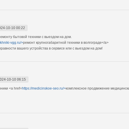
024-10-10 00:22
монту бытовой техники с выездом на дом.
ekhniki-vgg.ru/>
ремонт крупногабаритной техники в волгограде</a>
авности вашего устройства в сервисе или с выездом на дом!
024-10-10 06:15
ники <a href=
https://medicinskoe-seo.ru/>
комплексное продвижение медицински