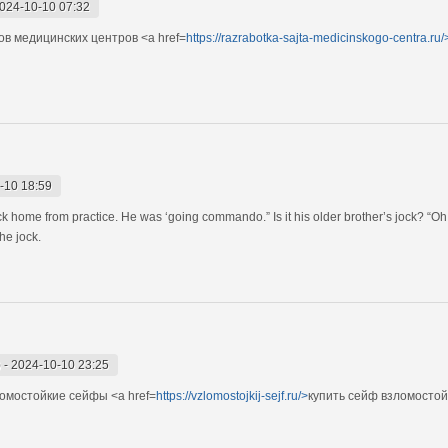
024-10-10 07:32
в медицинских центров <a href=
https://razrabotka-sajta-medicinskogo-centra.ru/
-10 18:59
jock home from practice. He was ‘going commando.” Is it his older brother’s jock? “O
he jock.
)
-
2024-10-10 23:25
омостойкие сейфы <a href=
https://vzlomostojkij-sejf.ru/>
купить сейф взломостой