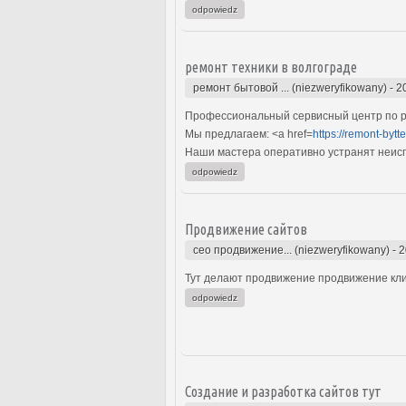
odpowiedz
ремонт техники в волгограде
ремонт бытовой ... (niezweryfikowany)
-
2
Профессиональный сервисный центр по ре
Мы предлагаем: <a href=
https://remont-bytt
Наши мастера оперативно устранят неиспр
odpowiedz
Продвижение сайтов
сео продвижение... (niezweryfikowany)
-
2
Тут делают продвижение продвижение кли
odpowiedz
Создание и разработка сайтов тут