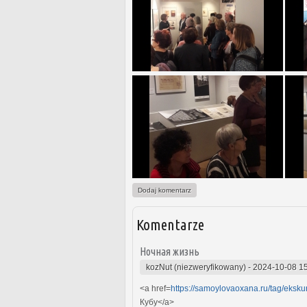
Dodaj komentarz
Komentarze
Ночная жизнь
kozNut (niezweryfikowany)
-
2024-10-08 1
<a href=
https://samoylovaoxana.ru/tag/ekskur
Кубу</a>