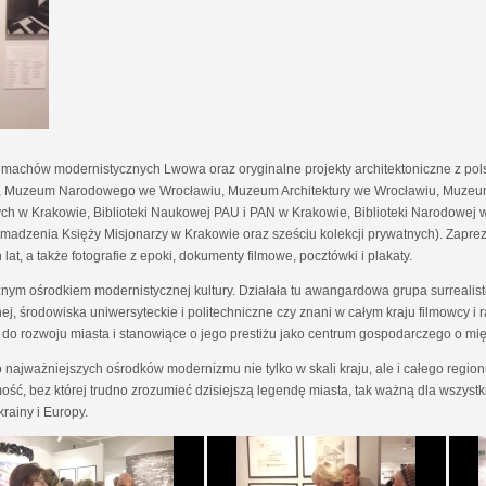
achów modernistycznych Lwowa oraz oryginalne projekty architektoniczne z pol
Muzeum Narodowego we Wrocławiu, Muzeum Architektury we Wrocławiu, Muzeum
knych w Krakowie, Biblioteki Naukowej PAU i PAN w Krakowie, Biblioteki Narodowe
omadzenia Księży Misjonarzy w Krakowie oraz sześciu kolekcji prywatnych). Zaprez
at, a także fotografie z epoki, dokumenty filmowe, pocztówki i plakaty.
żnym ośrodkiem modernistycznej kultury. Działała tu awangardowa grupa surrealistów
nej, środowiska uniwersyteckie i politechniczne czy znani w całym kraju filmowc
ię do rozwoju miasta i stanowiące o jego prestiżu jako centrum gospodarczego o 
o najważniejszych ośrodków modernizmu nie tylko w skali kraju, ale i całego reg
ć, bez której trudno zrozumieć dzisiejszą legendę miasta, tak ważną dla wszystk
rainy i Europy.