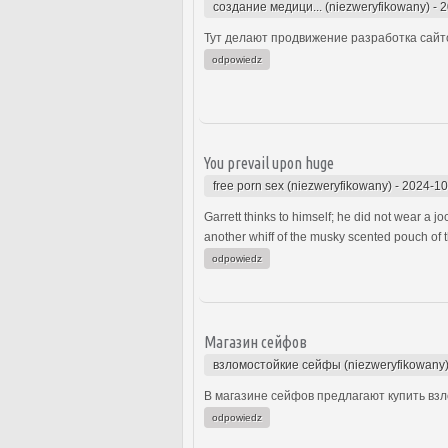
создание медици... (niezweryfikowany)
-
2
Тут делают продвижение разработка сайто
odpowiedz
You prevail upon huge
free porn sex (niezweryfikowany)
-
2024-10
Garrett thinks to himself; he did not wear a 
another whiff of the musky scented pouch of t
odpowiedz
Магазин сейфов
взломостойкие сейфы (niezweryfikowany
В магазине сейфов предлагают купить взл
odpowiedz