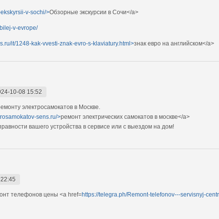
ekskyrsii-v-sochi/>
Обзорные экскурсии в Сочи</a>
ilej-v-evrope/
es.ru/it/1248-kak-vvesti-znak-evro-s-klaviatury.html>
знак евро на английском</a>
024-10-08 15:52
монту электросамокатов в Москве.
ktrosamokatov-sens.ru/>
ремонт электрических самокатов в москве</a>
авности вашего устройства в сервисе или с выездом на дом!
 22:45
нт телефонов цены <a href=
https://telegra.ph/Remont-telefonov---servisnyj-cen