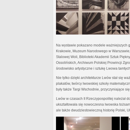
Na wystawie pokazano modele ważniejszych gm
Krakowie, Muzeum Narodowego w Warszawie, 
Stalowej Woli, Biblioteki Akademii Sztuk Pię
Ossolińskich, Archiwum Polskiej Prowincji Zgr
środowisko artystyczne i sztukę Lwowa tamtych l
Nie tylko dzięki architekturze Lwów stał się wa
plakatów, twórcy lwowskiej szkoły matematycz
były także Targi Wschodnie, przyczyniające s
Lwów w czasach II Rzeczypospolitej należał d
ukształtowała się nowoczesna lwowska tożsamoś
ale także dwudziestowieczną historię Polski, Uk