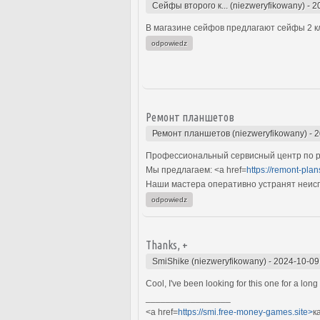
Сейфы второго к... (niezweryfikowany)
-
2
В магазине сейфов предлагают сейфы 2 кл
odpowiedz
Ремонт планшетов
Ремонт планшетов (niezweryfikowany)
-
2
Профессиональный сервисный центр по р
Мы предлагаем: <a href=
https://remont-plan
Наши мастера оперативно устранят неиспр
odpowiedz
Thanks, +
SmiShike (niezweryfikowany)
-
2024-10-09
Cool, I've been looking for this one for a long
_________________
<a href=
https://smi.free-money-games.site>
к