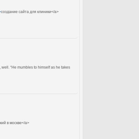
>
создание сайта для клиники</a>
h, well. “He mumbles to himself as he takes
кий в москве</a>