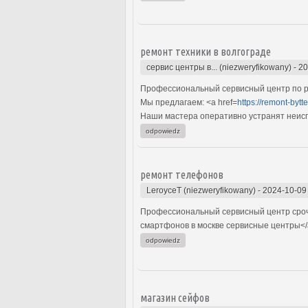
ремонт техники в волгограде
сервис центры в... (niezweryfikowany)
-
20
Профессиональный сервисный центр по ре
Мы предлагаем: <a href=
https://remont-bytt
Наши мастера оперативно устранят неиспр
odpowiedz
ремонт телефонов
LeroyceT (niezweryfikowany)
-
2024-10-09
Профессиональный сервисный центр сроч
смартфонов в москве сервисные центры<
odpowiedz
магазин сейфов