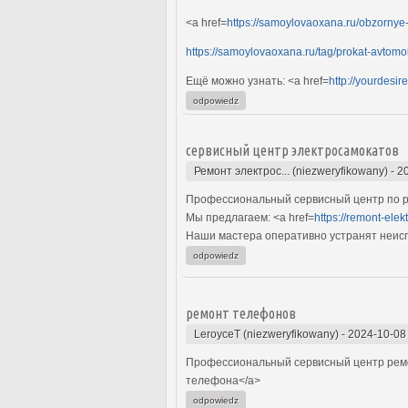
<a href=
https://samoylovaoxana.ru/obzornye-
https://samoylovaoxana.ru/tag/prokat-avtomob
Ещё можно узнать: <a href=
http://yourdesir
odpowiedz
сервисный центр электросамокатов
Ремонт электрос... (niezweryfikowany)
-
2
Профессиональный сервисный центр по ре
Мы предлагаем: <a href=
https://remont-ele
Наши мастера оперативно устранят неиспр
odpowiedz
ремонт телефонов
LeroyceT (niezweryfikowany)
-
2024-10-08
Профессиональный сервисный центр ремо
телефона</a>
odpowiedz