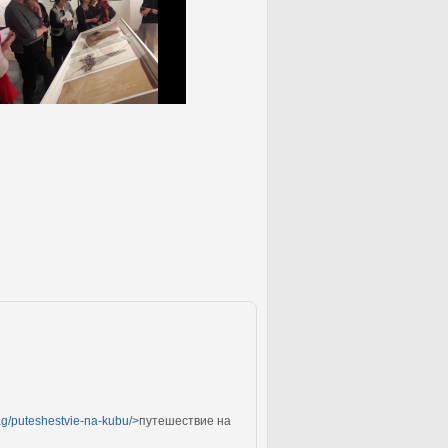
ag/puteshestvie-na-kubu/>
путешествие на