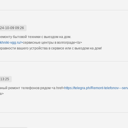
24-10-09 09:26
монту бытовой техники с выездом на дом.
ekhniki-vgg.ru/>
сервисные центры в волгограде</a>
авности вашего устройства в сервисе или с выездом на дом!
 13:25
ный ремонт телефонов рядом <a href=
https://telegra.ph/Remont-telefonov---se
/a>