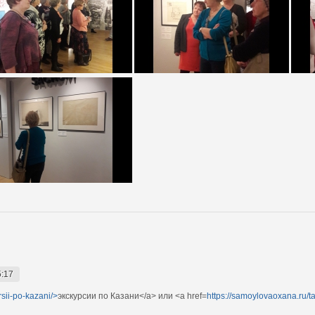
5:17
sii-po-kazani/>
экскурсии по Казани</a> или <a href=
https://samoylovaoxana.ru/t