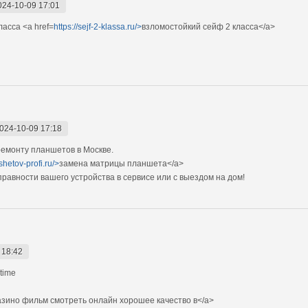
024-10-09 17:01
асса <a href=
https://sejf-2-klassa.ru/>
взломостойкий сейф 2 класса</a>
024-10-09 17:18
емонту планшетов в Москве.
shetov-profi.ru/>
замена матрицы планшета</a>
авности вашего устройства в сервисе или с выездом на дом!
 18:42
 time
азино фильм смотреть онлайн хорошее качество в</a>