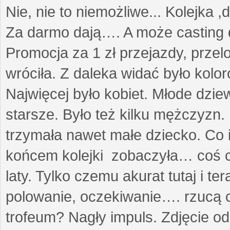
Nie, nie to niemożliwe... Kolejka ,
Za darmo dają…. A może casting 
Promocja za 1 zł przejazdy, przel
wróciła. Z daleka widać było kolo
Najwięcej było kobiet. Młode dzie
starsze. Było też kilku mężczyzn.
trzymała nawet małe dziecko. Co 
końcem kolejki zobaczyła… coś co
laty. Tylko czemu akurat tutaj i t
polowanie, oczekiwanie…. rzucą cz
trofeum? Nagły impuls. Zdjęcie od 