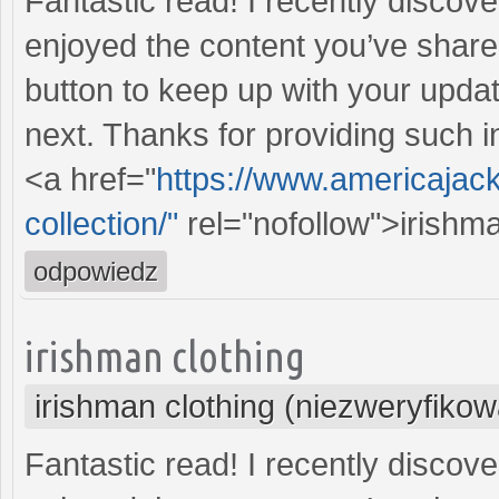
Fantastic read! I recently discov
enjoyed the content you’ve shared.
button to keep up with your updat
next. Thanks for providing such in
<a href="
https://www.americajac
collection/"
rel="nofollow">irishm
odpowiedz
irishman clothing
irishman clothing (niezweryfiko
Fantastic read! I recently discov