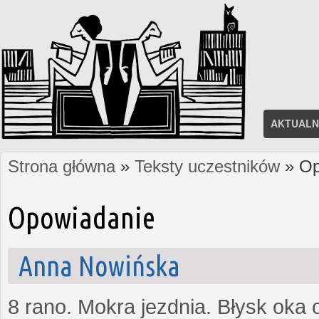
AKTUALN
Strona główna
»
Teksty uczestników
» Op
Jesteś tutaj
Opowiadanie
Anna Nowińska
8 rano. Mokra jezdnia. Błysk oka 