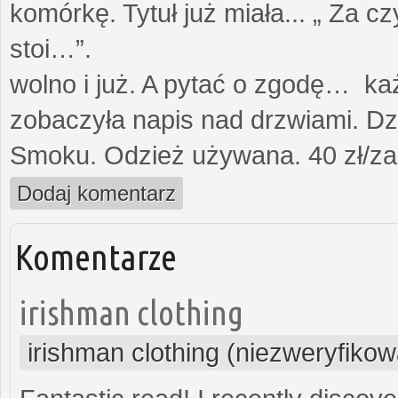
komórkę. Tytuł już miała... „ Za c
stoi…”. Opami
wolno i już. A pytać o zgodę… każ
zobaczyła napis nad drzwiami. Dz
Smoku. Odzież używana. 40 zł/za
Dodaj komentarz
Komentarze
irishman clothing
irishman clothing (niezweryfiko