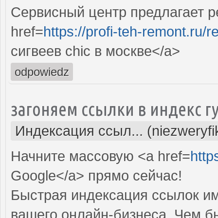
Сервисный центр предлагает ре
href=
https://profi-teh-remont.ru
сигвеев chic в москве</a>
odpowiedz
загоняем ссылки в индекс г
Индексация ссыл... (niezweryf
Начните массовую <a href=
http
Google</a> прямо cейчас!
Быстрая индексация ссылок им
вашего онлайн-бизнеса. Чем б