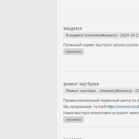
виндексе
В индексе (niezweryfikowany)
-
2024-10-2
Полезный сервис быстрого загона ссылок 
odpowiedz
ремонт ноутбуков
Ремонт ноутбуко... (niezweryfikowany)
-
2
Профессиональный сервисный центр по р
Мы предлагаем: <a href=
https://remont-nout
Наши мастера оперативно устранят неиспр
odpowiedz