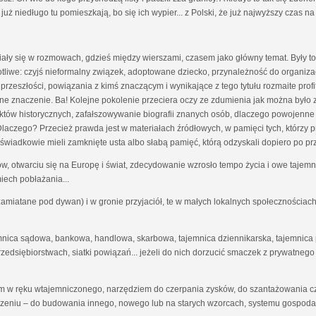
już niedługo tu pomieszkają, bo się ich wypier... z Polski, że już najwyższy czas na
wiały się w rozmowach, gdzieś między wierszami, czasem jako główny temat. Były 
tliwe: czyjś nieformalny związek, adoptowane dziecko, przynależność do organizac
 przeszłości, powiązania z kimś znaczącym i wynikające z tego tytułu rozmaite profity
otne znaczenie. Ba! Kolejne pokolenie przeciera oczy ze zdumienia jak można był
aktów historycznych, zafałszowywanie biografii znanych osób, dlaczego powojenne
aczego? Przecież prawda jest w materiałach źródłowych, w pamięci tych, którzy prz
 świadkowie mieli zamknięte usta albo słabą pamięć, którą odzyskali dopiero po pr
, otwarciu się na Europę i świat, zdecydowanie wzrosło tempo życia i owe tajemn
iech pobłażania...
zamiatane pod dywan) i w gronie przyjaciół, te w małych lokalnych społecznościach 
emnica sądowa, bankowa, handlowa, skarbowa, tajemnica dziennikarska, tajemnica
edsiębiorstwach, siatki powiązań... jeżeli do nich dorzucić smaczek z prywatneg
iem w ręku wtajemniczonego, narzędziem do czerpania zysków, do szantażowania c
czeniu – do budowania innego, nowego lub na starych wzorcach, systemu gospodar