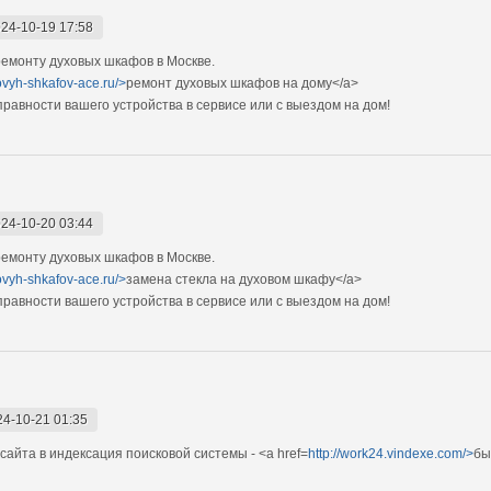
24-10-19 17:58
емонту духовых шкафов в Москве.
ovyh-shkafov-ace.ru/>
ремонт духовых шкафов на дому</a>
авности вашего устройства в сервисе или с выездом на дом!
24-10-20 03:44
емонту духовых шкафов в Москве.
ovyh-shkafov-ace.ru/>
замена стекла на духовом шкафу</a>
авности вашего устройства в сервисе или с выездом на дом!
24-10-21 01:35
сайта в индексация поисковой системы - <a href=
http://work24.vindexe.com/>
бы