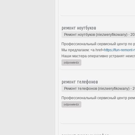
ремонт ноутбуков
Ремонт ноутбуков (niezweryfikowany)
-
20
Профессиональный сервисный центр по р
Мы предлагаем: <a href=
https://fun-remont-
Наши мастера оперативно устранят неиспр
odpowiedz
ремонт телефонов
Ремонт телефонов (niezweryfikowany)
-
2
Профессиональный сервисный центр ремо
odpowiedz