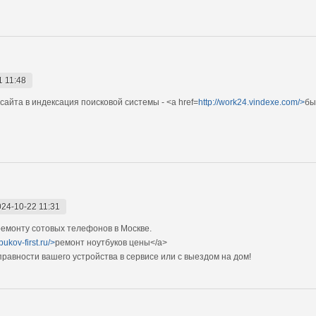
1 11:48
сайта в индексация поисковой системы - <a href=
http://work24.vindexe.com/>
бы
024-10-22 11:31
емонту сотовых телефонов в Москве.
bukov-first.ru/>
ремонт ноутбуков цены</a>
авности вашего устройства в сервисе или с выездом на дом!