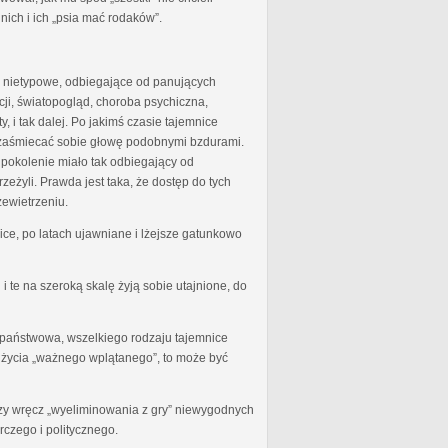
 nich i ich „psia mać rodaków”.
to nietypowe, odbiegające od panujących
ji, światopogląd, choroba psychiczna,
, i tak dalej. Po jakimś czasie tajemnice
o zaśmiecać sobie głowę podobnymi bzdurami.
 pokolenie miało tak odbiegający od
eżyli. Prawda jest taka, że dostęp do tych
zewietrzeniu.
ice, po latach ujawniane i lżejsze gatunkowo
i te na szeroką skalę żyją sobie utajnione, do
 państwowa, wszelkiego rodzaju tajemnice
o życia „ważnego wplątanego”, to może być
zy wręcz „wyeliminowania z gry” niewygodnych
czego i politycznego.