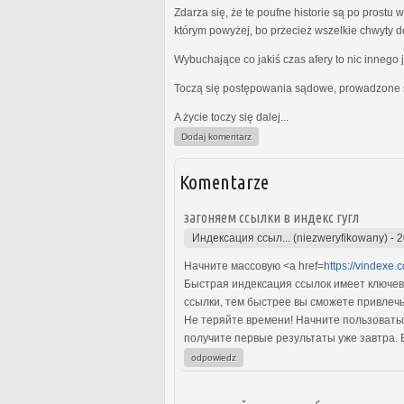
Zdarza się, że te poufne historie są po prost
którym powyżej, bo przecież wszelkie chwyty d
Wybuchające co jakiś czas afery to nic innego 
Toczą się postępowania sądowe, prowadzone s
A życie toczy się dalej...
Dodaj komentarz
Komentarze
загоняем ссылки в индекс гугл
Индексация ссыл... (niezweryfikowany)
-
2
Начните массовую <a href=
https://vindexe.
Быстрая индексация ссылок имеет ключев
ссылки, тем быстрее вы сможете привлечь
Не теряйте времени! Начните пользоватьс
получите первые результаты уже завтра. 
odpowiedz