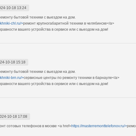
024-10-18 13:24
монту бытовой техники с выездом на дом.
khniki-chl.ru/>
ремонт крупногабаритной техники в челябинске</a>
авности вашего устройства в сервисе или с выездом на дом!
24-10-18 15:18
монту бытовой техники с выездом на дом.
ekhniki-brn.ru/>
сервисные центры по ремонту техники в барнауле</a>
авности вашего устройства в сервисе или с выездом на дом!
024-10-18 17:08
т сотовых телефонов в москве <a href=
https://masterremonttelefonov.ru/>
ремо