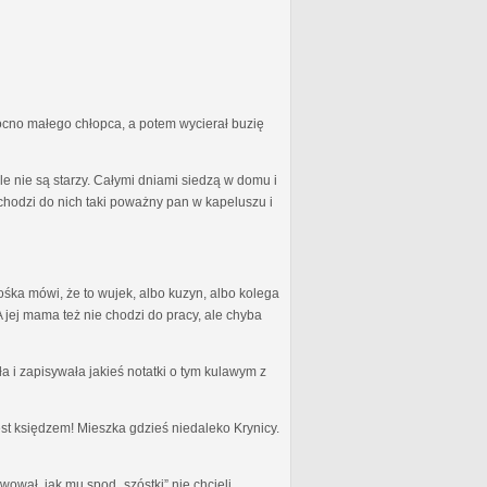
 mocno małego chłopca, a potem wycierał buzię
le nie są starzy. Całymi dniami siedzą w domu i
ychodzi do nich taki poważny pan w kapeluszu i
ośka mówi, że to wujek, albo kuzyn, albo kolega
A jej mama też nie chodzi do pracy, ale chyba
a i zapisywała jakieś notatki o tym kulawym z
jest księdzem! Mieszka gdzieś niedaleko Krynicy.
rwował, jak mu spod „szóstki” nie chcieli