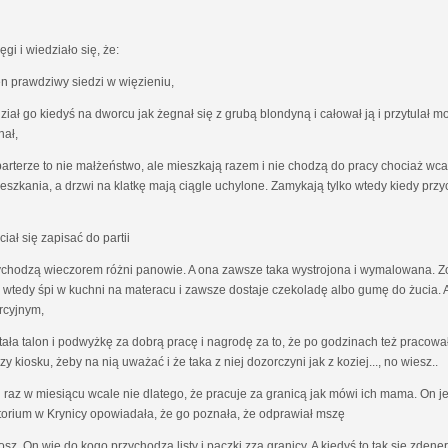
i i wiedziało się, że:
ten prawdziwy siedzi w więzieniu,
idział go kiedyś na dworcu jak żegnał się z grubą blondyną i całował ją i przytulał
hał,
a parterze to nie małżeństwo, ale mieszkają razem i nie chodzą do pracy chociaż wca
ieszkania, a drzwi na klatkę mają ciągle uchylone. Zamykają tylko wtedy kiedy prz
ciał się zapisać do partii
 przychodzą wieczorem różni panowie. A ona zawsze taka wystrojona i wymalowana. Z
ona wtedy śpi w kuchni na materacu i zawsze dostaje czekoladę albo gumę do żucia. 
rcyjnym,
ała talon i podwyżkę za dobrą pracę i nagrodę za to, że po godzinach też pracował
 kiosku, żeby na nią uważać i że taka z niej dozorczyni jak z koziej..., no wiesz..
ich raz w miesiącu wcale nie dlatego, że pracuje za granicą jak mówi ich mama. On 
torium w Krynicy opowiadała, że go poznała, że odprawiał mszę
osz. On wie do kogo przychodzą listy i paczki zza granicy. A kiedyś to tak się zdene