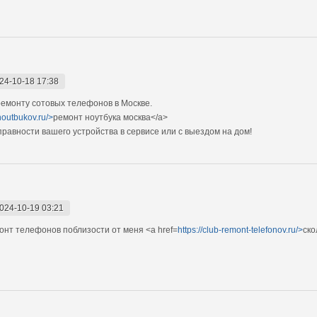
24-10-18 17:38
емонту сотовых телефонов в Москве.
noutbukov.ru/>
ремонт ноутбука москва</a>
авности вашего устройства в сервисе или с выездом на дом!
024-10-19 03:21
нт телефонов поблизости от меня <a href=
https://club-remont-telefonov.ru/>
ско