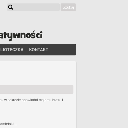
Szukaj
Formularz wyszukiwania
BLIOTECZKA
KONTAKT
 jak w sekrecie opowiadał mojemu bratu. I
miętniki...