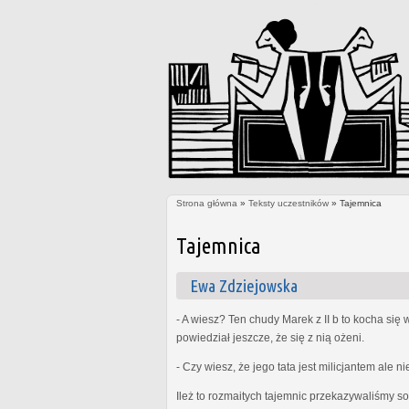
Strona główna
»
Teksty uczestników
» Tajemnica
Jesteś tutaj
Tajemnica
Ewa Zdziejowska
- A wiesz? Ten chudy Marek z II b to kocha się
powiedział jeszcze, że się z nią ożeni.
- Czy wiesz, że jego tata jest milicjantem ale 
Ileż to rozmaitych tajemnic przekazywaliśmy so