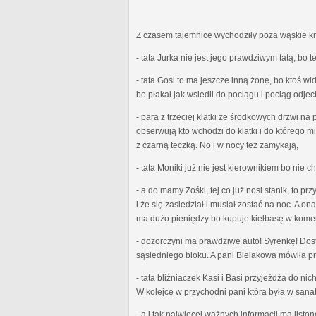
Z czasem tajemnice wychodziły poza wąskie kręg
- tata Jurka nie jest jego prawdziwym tatą, bo 
- tata Gosi to ma jeszcze inną żonę, bo ktoś w
bo płakał jak wsiedli do pociągu i pociąg odjec
- para z trzeciej klatki ze środkowych drzwi n
obserwują kto wchodzi do klatki i do którego m
z czarną teczką. No i w nocy też zamykają,
- tata Moniki już nie jest kierownikiem bo nie ch
- a do mamy Zośki, tej co już nosi stanik, to
i że się zasiedział i musiał zostać na noc. A 
ma dużo pieniędzy bo kupuje kiełbasę w kome
- dozorczyni ma prawdziwe auto! Syrenkę! Dost
sąsiedniego bloku. A pani Bielakowa mówiła przy
- tata bliźniaczek Kasi i Basi przyjeżdża do n
W kolejce w przychodni pani która była w sana
- a i tak najwięcej ważnych informacji ma liston