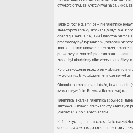
otworzyć drzwi, że wykrzykiwał na cały głos, że 
Takie to różne tajemnice – nie tajemnice poja
stereotypów sprawy skrywane, wstydliwe, kłopo
orientacja seksualna, jakieś mroczne historie z
przestawały być tajemnicami, zatracały pierw
Jaki sens miało ukrywanie czy przekłamanie f
prawdziwych zdarzeń program nauki historii? Dl
źródeł był utrudniony albo wręcz niemożliwy, a
Po przeskoczeniu przez bramy, zburzeniu murów
wywołują już tylko zdziwienie, może nawet uśm
Obecnie tajemnice małe i duże, te w rodzinie (
czasu oczywiście. Bo wszystko ma swój czas.
Tajemnica lekarska, tajemnica spowiedzi, taj
służbowe w małych firemkach czy większych prz
„ciekawie”. Albo niebezpiecznie.
Każda z tych tajemnic może stać się narzędz
oponentów a w następnej kolejności, po znisz