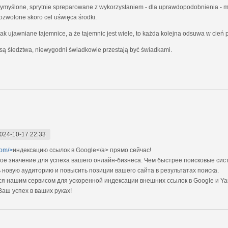
u wymyślone, sprytnie spreparowane z wykorzystaniem - dla uprawdopodobnienia - m
ozwolone skoro cel uświęca środki.
jak ujawniane tajemnice, a że tajemnic jest wiele, to każda kolejna odsuwa w cień 
ą śledztwa, niewygodni świadkowie przestają być świadkami.
024-10-17 22:33
com/>
индексацию ссылок в Google</a> прямо cейчас!
ое значение для успеха вашего онлайн-бизнеса. Чем быстрее поисковые си
 новую аудиторию и повысить позиции вашего сайта в результатах поиска.
я нашим сервисом для ускоренной индексации внешних ссылок в Google и Ya
Ваш успех в ваших руках!