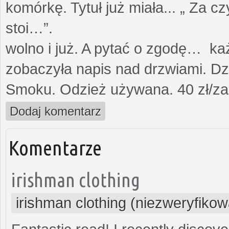
komórkę. Tytuł już miała... „ Za c
stoi…”. Opami
wolno i już. A pytać o zgodę… każ
zobaczyła napis nad drzwiami. Dz
Smoku. Odzież używana. 40 zł/za
Dodaj komentarz
Komentarze
irishman clothing
irishman clothing (niezweryfiko