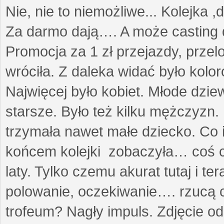
Nie, nie to niemożliwe... Kolejka ,
Za darmo dają…. A może casting 
Promocja za 1 zł przejazdy, przel
wróciła. Z daleka widać było kolo
Najwięcej było kobiet. Młode dzie
starsze. Było też kilku mężczyzn.
trzymała nawet małe dziecko. Co 
końcem kolejki zobaczyła… coś co
laty. Tylko czemu akurat tutaj i t
polowanie, oczekiwanie…. rzucą cz
trofeum? Nagły impuls. Zdjęcie od 