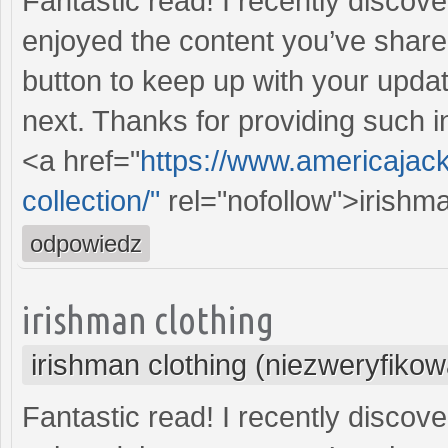
Fantastic read! I recently discov
enjoyed the content you’ve shared.
button to keep up with your updat
next. Thanks for providing such in
<a href="
https://www.americajac
collection/"
rel="nofollow">irishm
odpowiedz
irishman clothing
irishman clothing (niezweryfiko
Fantastic read! I recently discov