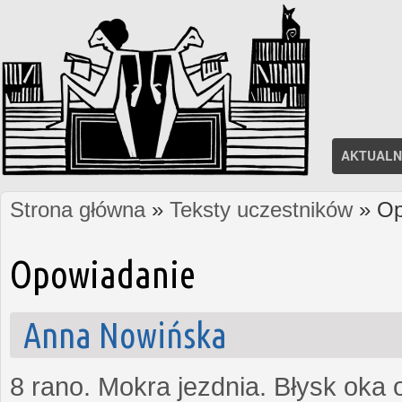
AKTUALN
Strona główna
»
Teksty uczestników
» Op
Jesteś tutaj
Opowiadanie
Anna Nowińska
8 rano. Mokra jezdnia. Błysk oka 