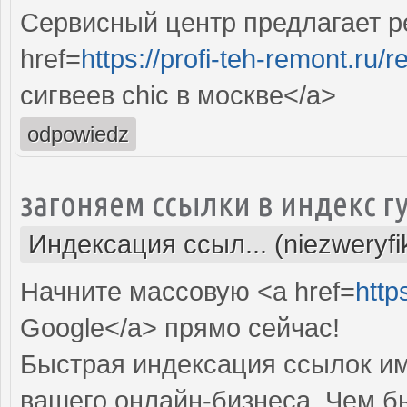
Сервисный центр предлагает ре
href=
https://profi-teh-remont.ru
сигвеев chic в москве</a>
odpowiedz
загоняем ссылки в индекс г
Индексация ссыл... (niezweryf
Начните массовую <a href=
http
Google</a> прямо cейчас!
Быстрая индексация ссылок им
вашего онлайн-бизнеса. Чем б