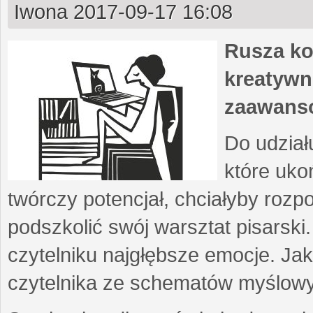
Iwona
2017-09-17 16:08
Rusza ko
kreatywn
zaawans
Do udział
które uko
twórczy potencjał, chciałyby roz
podszkolić swój warsztat pisarski
czytelniku najgłębsze emocje. Ja
czytelnika ze schematów myślow