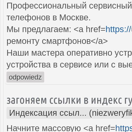
Профессиональный сервисный 
телефонов в Москве.
Мы предлагаем: <a href=
https:/
ремонту смартфонов</a>
Наши мастера оперативно устр
устройства в сервисе или с вы
odpowiedz
загоняем ссылки в индекс г
Индексация ссыл... (niezweryf
Начните массовую <a href=
http