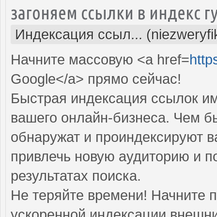
загоняем ссылки в индекс г
Индексация ссыл... (niezweryf
Начните массовую <a href=
http
Google</a> прямо cейчас!
Быстрая индексация ссылок им
вашего онлайн-бизнеса. Чем б
обнаружат и проиндексируют в
привлечь новую аудиторию и п
результатах поиска.
Не теряйте времени! Начните 
ускоренной индексации внешни