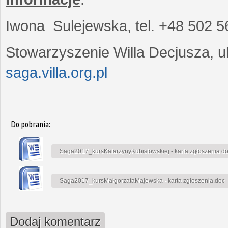
Iwona Sulejewska, tel. +48 502 5
Stowarzyszenie Willa Decjusza, ul
saga.villa.org.pl
Do pobrania:
Saga2017_kursKatarzynyKubisiowskiej - karta zgłoszenia.d
Saga2017_kursMałgorzataMajewska - karta zgłoszenia.doc
Dodaj komentarz