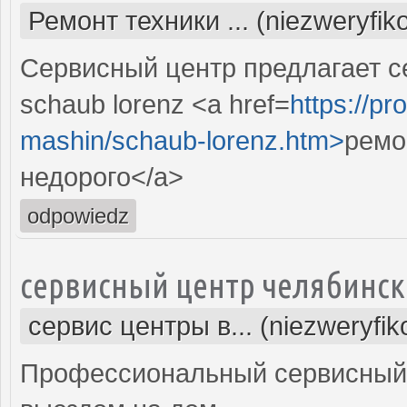
Ремонт техники ... (niezweryfi
Сервисный центр предлагает 
schaub lorenz <a href=
https://pr
mashin/schaub-lorenz.htm>
ремо
недорого</a>
odpowiedz
сервисный центр челябинск
сервис центры в... (niezweryfi
Профессиональный сервисный 