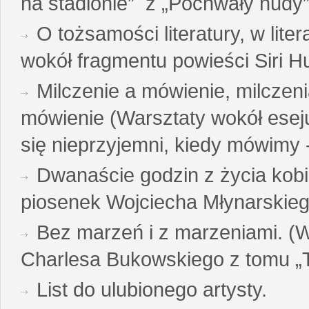
na stadionie” z „Pochwały nudy”
O tożsamości literatury, w liter
wokół fragmentu powieści Siri H
Milczenie a mówienie, milczeni
mówienie (Warsztaty wokół esej
się nieprzyjemni, kiedy mówimy - 
Dwanaście godzin z życia kobi
piosenek Wojciecha Młynarskie
Bez marzeń i z marzeniami. (
Charlesa Bukowskiego z tomu „T
List do ulubionego artysty.