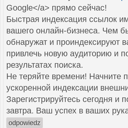
Google</a> прямо cейчас!
Быстрая индексация ссылок им
вашего онлайн-бизнеса. Чем б
обнаружат и проиндексируют в
привлечь новую аудиторию и п
результатах поиска.
Не теряйте времени! Начните 
ускоренной индексации внешни
Зарегистрируйтесь сегодня и п
завтра. Ваш успех в ваших рука
odpowiedz