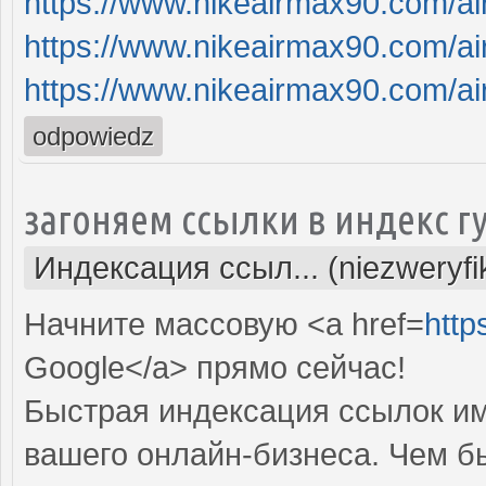
https://www.nikeairmax90.com/a
https://www.nikeairmax90.com/a
https://www.nikeairmax90.com/a
odpowiedz
загоняем ссылки в индекс г
Индексация ссыл... (niezweryf
Начните массовую <a href=
http
Google</a> прямо cейчас!
Быстрая индексация ссылок им
вашего онлайн-бизнеса. Чем б