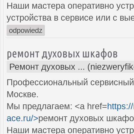
Наши мастера оперативно устр
устройства в сервисе или с вы
odpowiedz
ремонт духовых шкафов
Ремонт духовых ... (niezweryfi
Профессиональный сервисный 
Москве.
Мы предлагаем: <a href=
https:
ace.ru/>
ремонт духовых шкафов
Наши мастера оперативно устр