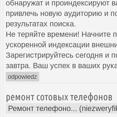
обнаружат и проиндексируют в
привлечь новую аудиторию и п
результатах поиска.
Не теряйте времени! Начните 
ускоренной индексации внешни
Зарегистрируйтесь сегодня и п
завтра. Ваш успех в ваших рука
odpowiedz
ремонт сотовых телефонов
Ремонт телефоно... (niezweryf