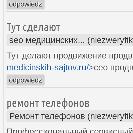
odpowiedz
Тут сделают
seo медицинских... (niezweryfi
Тут делают продвижение продв
medicinskih-sajtov.ru/>
сео прод
odpowiedz
ремонт телефонов
Ремонт телефонов (niezweryfi
Профессиональный сервисный 