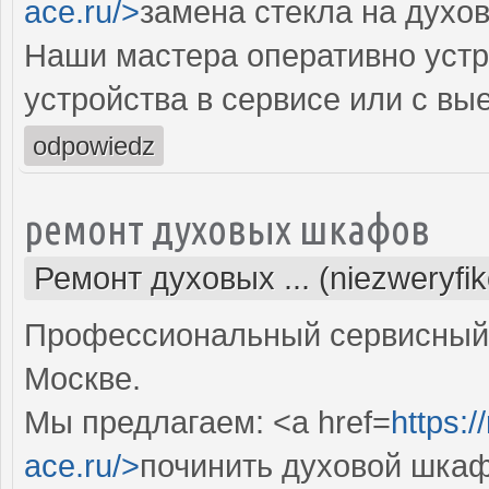
ace.ru/>
замена стекла на духо
Наши мастера оперативно устр
устройства в сервисе или с вы
odpowiedz
ремонт духовых шкафов
Ремонт духовых ... (niezweryfi
Профессиональный сервисный 
Москве.
Мы предлагаем: <a href=
https:
ace.ru/>
починить духовой шка