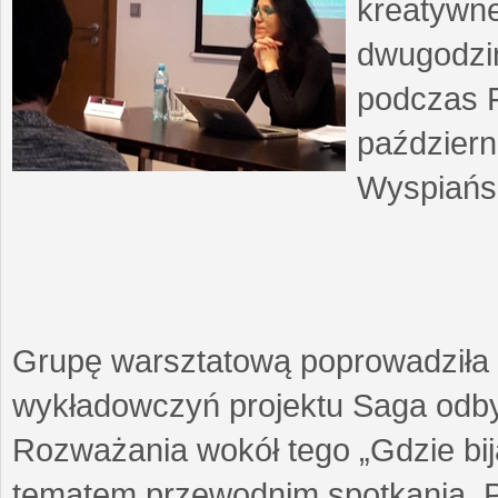
kreatywne
dwugodzin
podczas F
październ
Wyspiańsk
Grupę warsztatową poprowadziła 
wykładowczyń projektu Saga odby
Rozważania wokół tego „Gdzie biją
tematem przewodnim spotkania. 