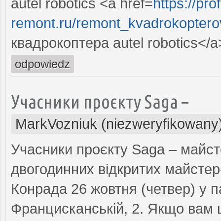
autel robotics <a href=
https://prof
remont.ru/remont_kvadrokopterov
квадрокоптера autel robotics</a
odpowiedz
Учасники проєкту Saga –
MarkVozniuk (niezweryfikowany
Учасники проєкту Saga – майст
двогодинних відкритих майстер
Конрада 26 жовтня (четвер) у п
Францисканській, 2. Якщо вам ці