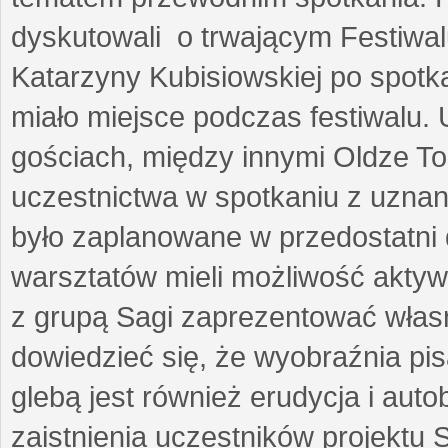
dyskutowali o trwającym Festiwal
Katarzyny Kubisiowskiej po spotk
miało miejsce podczas festiwalu. 
gościach, między innymi Oldze T
uczestnictwa w spotkaniu z uznaną
było zaplanowane w przedostatni 
warsztatów mieli możliwość aktyw
z grupą Sagi zaprezentować własne
dowiedzieć się, że wyobraźnia pisa
glebą jest również erudycja i auto
zaistnienia uczestników projektu 