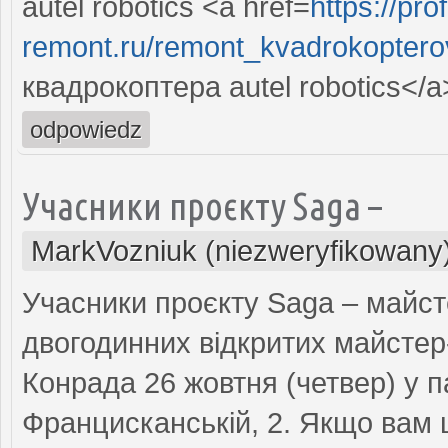
autel robotics <a href=
https://prof
remont.ru/remont_kvadrokopterov
квадрокоптера autel robotics</a
odpowiedz
Учасники проєкту Saga –
MarkVozniuk (niezweryfikowany
Учасники проєкту Saga – майст
двогодинних відкритих майстер
Конрада 26 жовтня (четвер) у п
Францисканській, 2. Якщо вам ці