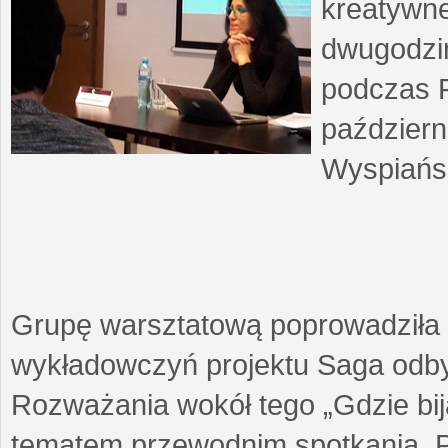
kreatywne
dwugodzin
podczas F
październ
Wyspiańsk
Grupę warsztatową poprowadziła 
wykładowczyń projektu Saga odby
Rozważania wokół tego „Gdzie biją
tematem przewodnim spotkania. 