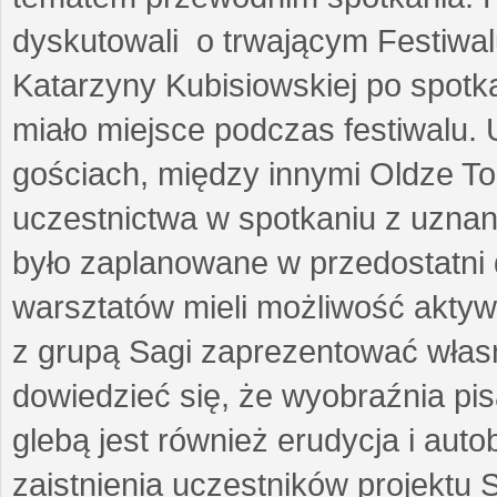
dyskutowali o trwającym Festiwal
Katarzyny Kubisiowskiej po spotk
miało miejsce podczas festiwalu. 
gościach, między innymi Oldze T
uczestnictwa w spotkaniu z uznaną
było zaplanowane w przedostatni 
warsztatów mieli możliwość aktyw
z grupą Sagi zaprezentować własne
dowiedzieć się, że wyobraźnia pisa
glebą jest również erudycja i auto
zaistnienia uczestników projektu 